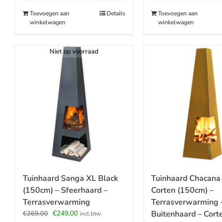
€279.00.
€219.00.
Toevoegen aan
Details
Toevoegen aan
winkelwagen
winkelwagen
Niet op voorraad
Tuinhaard Chacana
Tuinhaard Sanga XL Black
Corten (150cm) –
(150cm) – Sfeerhaard –
Terrasverwarming 
Terrasverwarming
Oorspronkelijke
Huidige
Buitenhaard – Cort
€
249.00
€
269.00
incl.btw