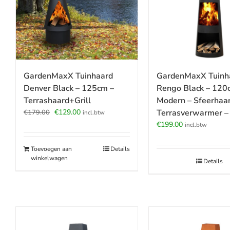
GardenMaxX Tuinhaard
GardenMaxX Tuinh
Denver Black – 125cm –
Rengo Black – 120
Terrashaard+Grill
Modern – Sfeerhaar
Oorspronkelijke
Huidige
€
129.00
Terrasverwarmer –
€
179.00
incl.btw
prijs
prijs
€
199.00
incl.btw
was:
is:
€179.00.
€129.00.
Toevoegen aan
Details
winkelwagen
Details