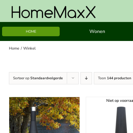
Ga
naar
inhoud
Wonen
HOME
Home
Winkel
Sorteer op
Standaardvolgorde
Toon
144 producten
Niet op voorra