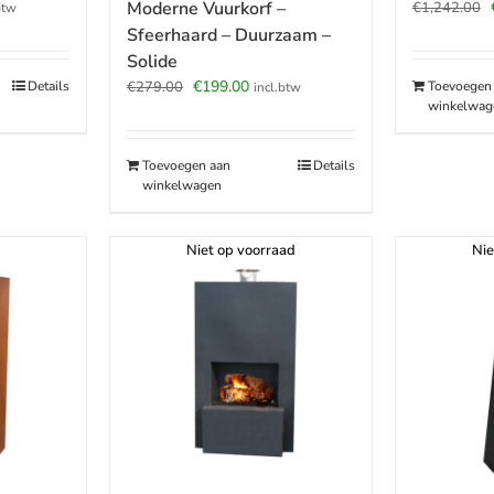
jke
ige
Moderne Vuurkorf –
€
1,242.00
btw
Sfeerhaard – Duurzaam –
Solide
.00.
Oorspronkelijke
Huidige
€
199.00
Details
Toevoegen
€
279.00
incl.btw
winkelwag
prijs
prijs
was:
is:
€279.00.
€199.00.
Toevoegen aan
Details
winkelwagen
Niet op voorraad
Nie