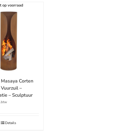
t op voorraad
 Masaya Corten
Vuurzuil –
tie – Sculptuur
l.btw
Details