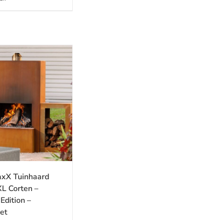
xX Tuinhaard
XL Corten –
dition –
et