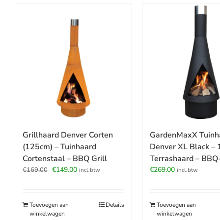
Grillhaard Denver Corten
GardenMaxX Tuinh
(125cm) – Tuinhaard
Denver XL Black –
Cortenstaal – BBQ Grill
Terrashaard – BBQ-
Oorspronkelijke
Huidige
€
149.00
€
269.00
€
169.00
incl.btw
incl.btw
prijs
prijs
was:
is:
€169.00.
€149.00.
Toevoegen aan
Details
Toevoegen aan
winkelwagen
winkelwagen