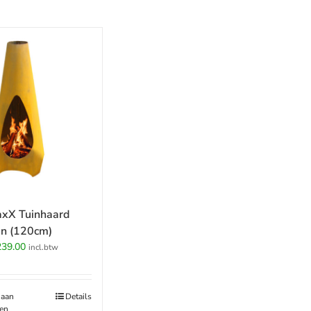
xX Tuinhaard
en (120cm)
rspronkelijke
Huidige
239.00
incl.btw
ijs
prijs
s:
is:
69.00.
€239.00.
 aan
Details
en