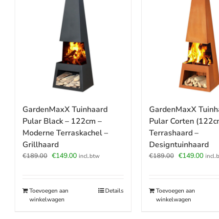
GardenMaxX Tuinhaard
GardenMaxX Tuinh
Pular Black – 122cm –
Pular Corten (122c
Moderne Terraskachel –
Terrashaard –
Grillhaard
Designtuinhaard
Oorspronkelijke
Huidige
Oorspronkeli
Huid
€
149.00
€
149.00
€
189.00
€
189.00
incl.btw
incl.
prijs
prijs
prijs
prijs
was:
is:
was:
is:
€189.00.
€149.00.
€189.00.
€149
Toevoegen aan
Details
Toevoegen aan
winkelwagen
winkelwagen