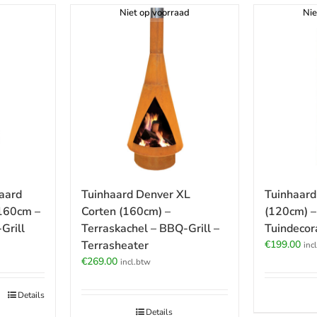
Niet op voorraad
Nie
aard
Tuinhaard Denver XL
Tuinhaard
 160cm –
Corten (160cm) –
(120cm) – 
Grill
Terraskachel – BBQ-Grill –
Tuindecora
Terrasheater
€
199.00
inc
€
269.00
incl.btw
Details
Details