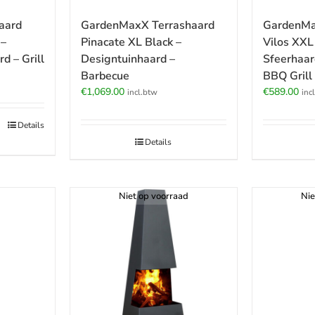
aard
GardenMaxX Terrashaard
GardenMa
 –
Pinacate XL Black –
Vilos XXL
d – Grill
Designtuinhaard –
Sfeerhaar
Barbecue
BBQ Grill
€
1,069.00
€
589.00
incl.btw
inc
Details
Details
Niet op voorraad
Nie