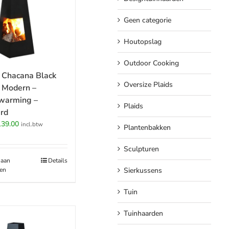
Geen categorie
Houtopslag
Outdoor Cooking
 Chacana Black
Oversize Plaids
 Modern –
warming –
Plaids
rd
rspronkelijke
Huidige
139.00
incl.btw
Plantenbakken
ijs
prijs
s:
is:
Sculpturen
79.00.
€139.00.
 aan
Details
en
Sierkussens
Tuin
Tuinhaarden