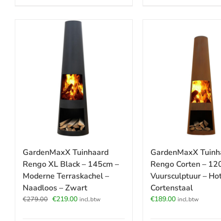
GardenMaxX Tuinhaard
GardenMaxX Tuinh
Rengo XL Black – 145cm –
Rengo Corten – 12
Moderne Terraskachel –
Vuursculptuur – Hot
Naadloos – Zwart
Cortenstaal
Oorspronkelijke
Huidige
€
219.00
€
189.00
€
279.00
incl.btw
incl.btw
prijs
prijs
was:
is: