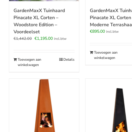
GardenMaxX Tuinhaard
GardenMaxX Tuinh
Pinacate XL Corten –
Pinacate XL Corten
Woodstore Edition –
Moderne Terrashaar
Voordeelset
€
895.00
incl.btw
Oorspronkelijke
Huidige
€
1,195.00
€
1,442.00
incl.btw
prijs
prijs
was:
is:
Toevoegen aan
€1,442.00.
€1,195.00.
winkelwagen
Toevoegen aan
Details
winkelwagen