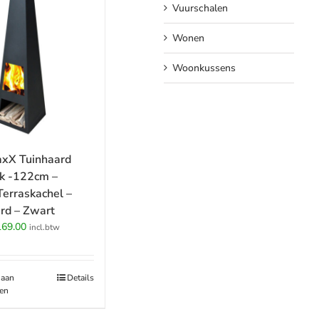
Vuurschalen
Wonen
Woonkussens
xX Tuinhaard
ck -122cm –
erraskachel –
rd – Zwart
rspronkelijke
Huidige
169.00
incl.btw
ijs
prijs
s:
is:
89.00.
€169.00.
 aan
Details
en