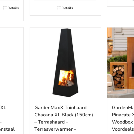
Details
Details
 XL
GardenMa
GardenMaxX Tuinhaard
Pinacate 
Chacana XL Black (150cm)
–
Woodbox E
– Terrashaard –
enstaal
Voordeels
Terrasverwarmer –