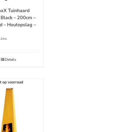
xX Tuinhaard
 Black – 200cm –
d – Houtopslag –
l.btw
Details
t op voorraad