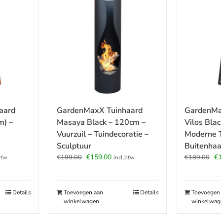
aard
GardenMaxX Tuinhaard
GardenMa
m) –
Masaya Black – 120cm –
Vilos Bla
Vuurzuil – Tuindecoratie –
Moderne T
Sculptuur
Buitenhaa
jke
ige
Oorspronkelijke
Huidige
Oo
€
159.00
€
€
199.00
€
189.00
btw
incl.btw
prijs
prijs
pr
was:
is:
wa
.00.
€199.00.
€159.00.
€1
Details
Toevoegen aan
Details
Toevoegen
winkelwagen
winkelwag