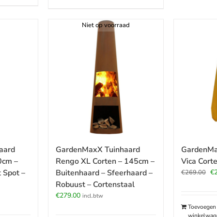
Niet op voorraad
aard
GardenMaxX Tuinhaard
GardenMa
0cm –
Rengo XL Corten – 145cm –
Vica Cort
Oo
 Spot –
Buitenhaard – Sfeerhaard –
€
€
269.00
pr
Robuust – Cortenstaal
wa
€
279.00
incl.btw
€2
Toevoegen
winkelwag