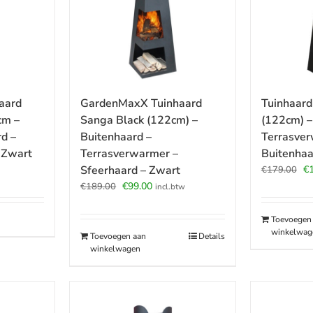
aard
GardenMaxX Tuinhaard
Tuinhaard
cm –
Sanga Black (122cm) –
(122cm) –
d –
Buitenhaard –
Terrasver
 Zwart
Terrasverwarmer –
Buitenhaa
Oo
Sfeerhaard – Zwart
€
€
179.00
pr
Oorspronkelijke
Huidige
€
99.00
€
189.00
incl.btw
wa
prijs
prijs
€1
was:
is:
Toevoegen
€189.00.
€99.00.
winkelwag
Toevoegen aan
Details
winkelwagen