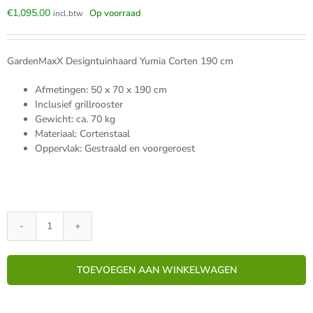
€
1,095.00
Op voorraad
incl.btw
GardenMaxX Designtuinhaard Yumia Corten 190 cm
Afmetingen: 50 x 70 x 190 cm
Inclusief grillrooster
Gewicht: ca. 70 kg
Materiaal: Cortenstaal
Oppervlak: Gestraald en voorgeroest
GardenMaxX
Tuinhaard
Yumia
TOEVOEGEN AAN WINKELWAGEN
Corten
(190cm)
-