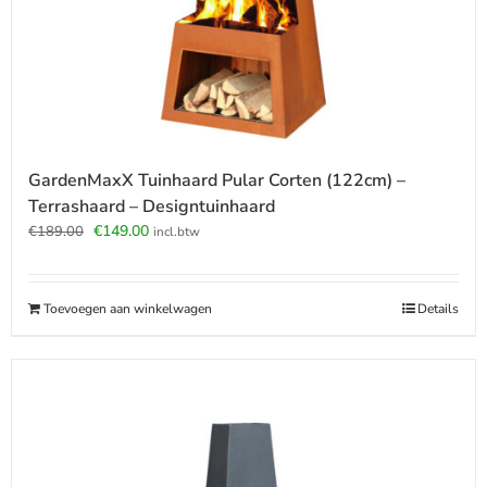
GardenMaxX Tuinhaard Pular Corten (122cm) –
Terrashaard – Designtuinhaard
Oorspronkelijke
Huidige
€
149.00
€
189.00
incl.btw
prijs
prijs
was:
is:
€189.00.
€149.00.
Toevoegen aan winkelwagen
Details