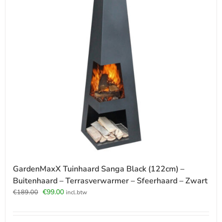
GardenMaxX Tuinhaard Sanga Black (122cm) –
Buitenhaard – Terrasverwarmer – Sfeerhaard – Zwart
Oorspronkelijke
Huidige
€
99.00
€
189.00
incl.btw
prijs
prijs
was:
is: