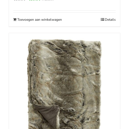
prijs
prijs
was:
is:
€55.90.
€39.90.
Toevoegen aan winkelwagen
Details