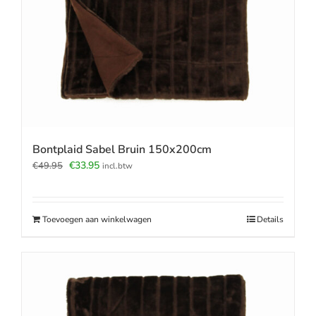
Bontplaid Sabel Bruin 150x200cm
Oorspronkelijke
Huidige
€
33.95
€
49.95
incl.btw
prijs
prijs
was:
is:
€49.95.
€33.95.
Toevoegen aan winkelwagen
Details