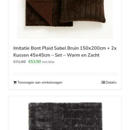
Imitatie Bont Plaid Sabel Bruin 150x200cm + 2x
Kussen 45x45cm – Set – Warm en Zacht
Oorspronkelijke
Huidige
€
53.90
€
71.90
incl.btw
prijs
prijs
was:
is:
€71.90.
€53.90.
Toevoegen aan winkelwagen
Details