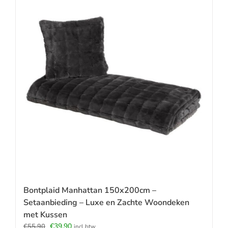
Bontplaid Manhattan 150x200cm –
Setaanbieding – Luxe en Zachte Woondeken
met Kussen
Oorspronkelijke
Huidige
€
39.90
€
55.90
incl.btw