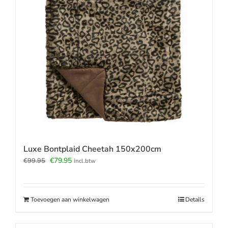
Luxe Bontplaid Cheetah 150x200cm
Oorspronkelijke
Huidige
€
79.95
€
99.95
incl.btw
prijs
prijs
was:
is:
€99.95.
€79.95.
Toevoegen aan winkelwagen
Details