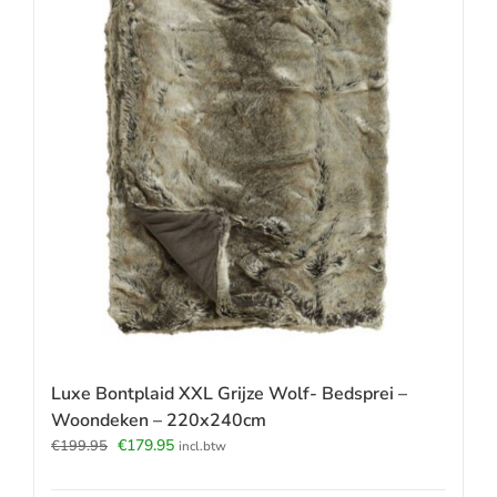
Luxe Bontplaid XXL Grijze Wolf- Bedsprei –
Woondeken – 220x240cm
Oorspronkelijke
Huidige
€
179.95
€
199.95
incl.btw
prijs
prijs
was:
is: