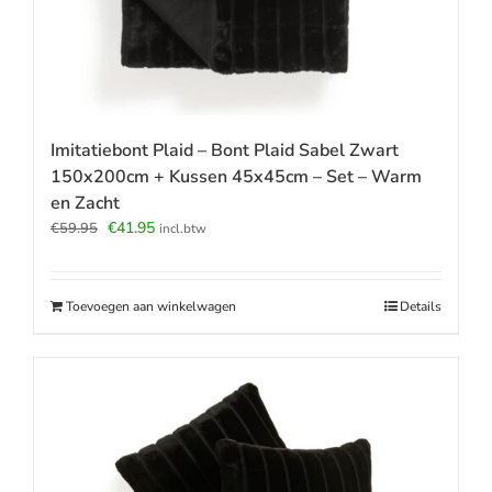
Imitatiebont Plaid – Bont Plaid Sabel Zwart
150x200cm + Kussen 45x45cm – Set – Warm
en Zacht
Oorspronkelijke
Huidige
€
41.95
€
59.95
incl.btw
prijs
prijs
was:
is:
€59.95.
€41.95.
Toevoegen aan winkelwagen
Details