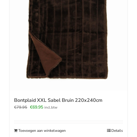
Bontplaid XXL Sabel Bruin 220x240cm
Oorspronkelijke
Huidige
€
69.95
€
79.95
incl.btw
prijs
prijs
was:
is:
€79.95.
€69.95.
Toevoegen aan winkelwagen
Details