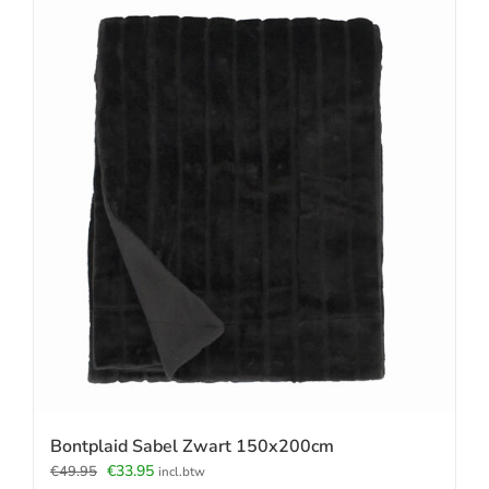
Bontplaid Sabel Zwart 150x200cm
Oorspronkelijke
Huidige
€
33.95
€
49.95
incl.btw