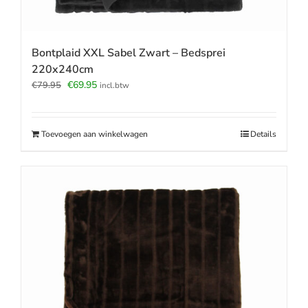
Bontplaid XXL Sabel Zwart – Bedsprei
220x240cm
Oorspronkelijke
Huidige
€
69.95
€
79.95
incl.btw
prijs
prijs
was:
is:
€79.95.
€69.95.
Toevoegen aan winkelwagen
Details