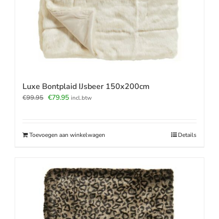
Luxe Bontplaid IJsbeer 150x200cm
Oorspronkelijke
Huidige
€
79.95
€
99.95
incl.btw
prijs
prijs
was:
is:
€99.95.
€79.95.
Toevoegen aan winkelwagen
Details