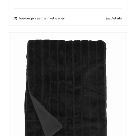
prijs
prijs
was:
is:
€49.95.
€33.95.
Toevoegen aan winkelwagen
Details