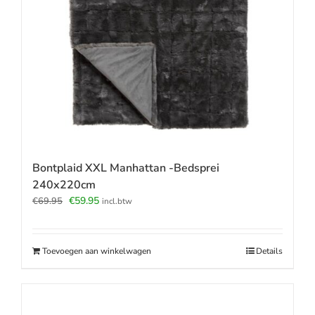
Bontplaid XXL Manhattan -Bedsprei
240x220cm
Oorspronkelijke
Huidige
€
59.95
€
69.95
incl.btw
prijs
prijs
was:
is:
€69.95.
€59.95.
Toevoegen aan winkelwagen
Details