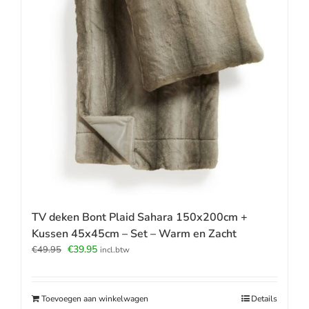
TV deken Bont Plaid Sahara 150x200cm +
Kussen 45x45cm – Set – Warm en Zacht
Oorspronkelijke
Huidige
€
39.95
€
49.95
incl.btw
prijs
prijs
was:
is:
€49.95.
€39.95.
Toevoegen aan winkelwagen
Details