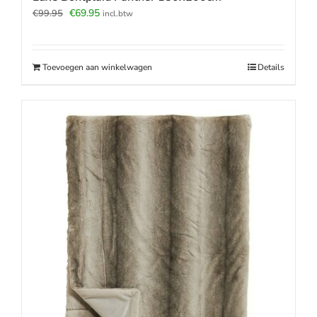
Oorspronkelijke
Huidige
€
69.95
€
99.95
incl.btw
prijs
prijs
was:
is:
€99.95.
€69.95.
Toevoegen aan winkelwagen
Details