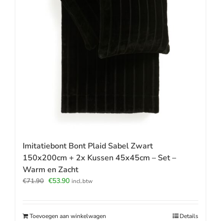
Imitatiebont Bont Plaid Sabel Zwart
150x200cm + 2x Kussen 45x45cm – Set –
Warm en Zacht
Oorspronkelijke
Huidige
€
53.90
€
71.90
incl.btw
prijs
prijs
was:
is:
€71.90.
€53.90.
Toevoegen aan winkelwagen
Details