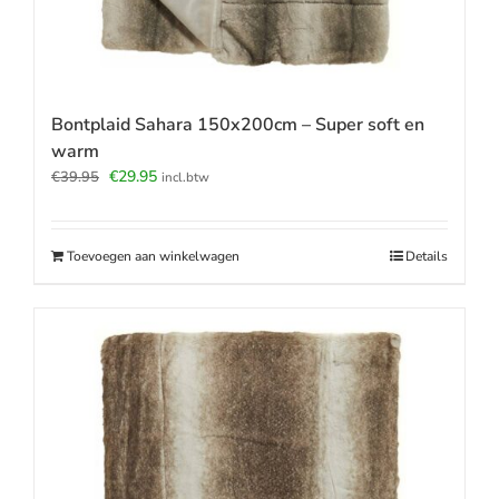
Bontplaid Sahara 150x200cm – Super soft en
warm
Oorspronkelijke
Huidige
€
29.95
€
39.95
incl.btw
prijs
prijs
was:
is:
€39.95.
€29.95.
Toevoegen aan winkelwagen
Details