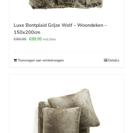
Luxe Bontplaid Grijze Wolf – Woondeken –
150x200cm
Oorspronkelijke
Huidige
€
89.95
€
99.95
incl.btw
prijs
prijs
was:
is:
€99.95.
€89.95.
Toevoegen aan winkelwagen
Details