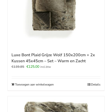
Luxe Bont Plaid Grijze Wolf 150x200cm + 2x
Kussen 45x45cm – Set – Warm en Zacht
Oorspronkelijke
Huidige
€
125.00
€
139.85
incl.btw
prijs
prijs
was:
is:
€139.85.
€125.00.
Toevoegen aan winkelwagen
Details