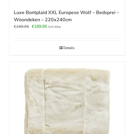
Luxe Bontplaid XXL Europese Wolf – Bedsprei –
Woondeken – 220x240cm
Oorspronkelijke
Huidige
€
189.95
€
199.95
incl.btw
prijs
prijs
was:
is:
€199.95.
€189.95.
Details