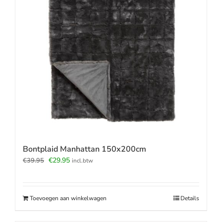
Bontplaid Manhattan 150x200cm
Oorspronkelijke
Huidige
€
29.95
€
39.95
incl.btw
prijs
prijs
was:
is:
€39.95.
€29.95.
Toevoegen aan winkelwagen
Details