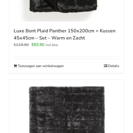
Luxe Bont Plaid Panther 150x200cm + Kussen
45x45cm – Set – Warm en Zacht
Oorspronkelijke
Huidige
€
83.90
€
119.90
incl.btw
prijs
prijs
was:
is:
€119.90.
€83.90.
Toevoegen aan winkelwagen
Details