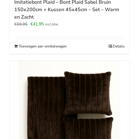
Imitatiebont Plaid – Bont Plaid Sabel Bruin
150x200cm + Kussen 45x45cm – Set – Warm
en Zacht
Oorspronkelijke
Huidige
€
41.95
€
59.95
incl.btw
prijs
prijs
was:
is:
€59.95.
€41.95.
Toevoegen aan winkelwagen
Details