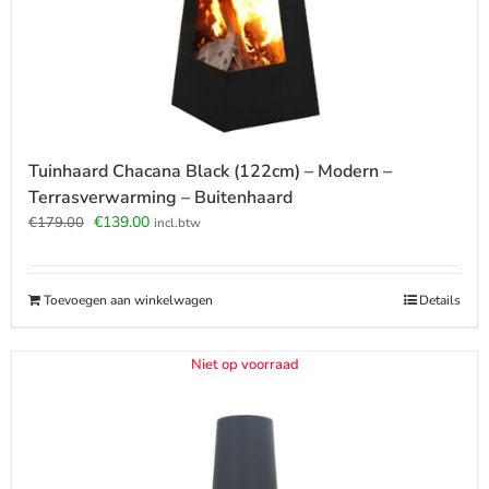
Tuinhaard Chacana Black (122cm) – Modern –
Terrasverwarming – Buitenhaard
Oorspronkelijke
Huidige
€
139.00
€
179.00
incl.btw
prijs
prijs
was:
is:
€179.00.
€139.00.
Toevoegen aan winkelwagen
Details
Niet op voorraad