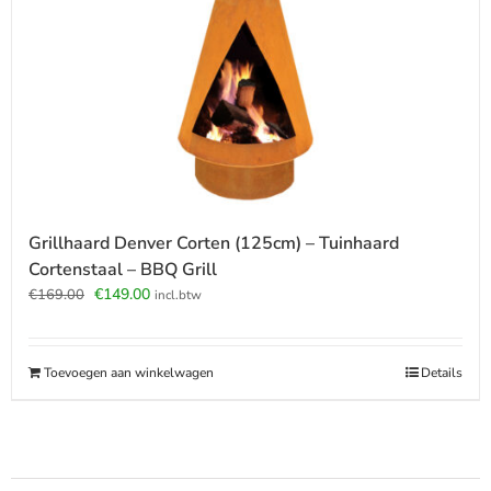
Grillhaard Denver Corten (125cm) – Tuinhaard
Cortenstaal – BBQ Grill
Oorspronkelijke
Huidige
€
149.00
€
169.00
incl.btw
prijs
prijs
was:
is:
€169.00.
€149.00.
Toevoegen aan winkelwagen
Details