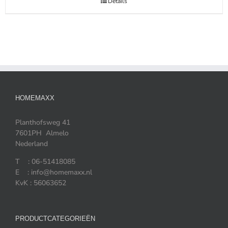
Details
HOMEMAXX
Planthofsweg 41
7601PH Almelo
Nederland
T : 06-51418085
E : info@homemaxx.nl
KvK : 56063652
PRODUCTCATEGORIEËN