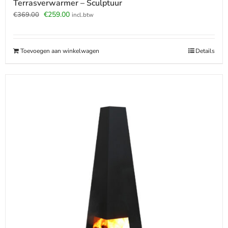
Terrasverwarmer – Sculptuur
Oorspronkelijke
Huidige
€
259.00
€
369.00
incl.btw
prijs
prijs
was:
is:
€369.00.
€259.00.
Toevoegen aan winkelwagen
Details