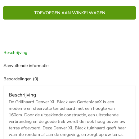
Tuinhaard
Denver
TOEVOEGEN AAN WINKELWAGEN
XL
Black
-
160cm
-
Terrashaard
Beschrijving
-
BBQ-
Aanvullende informatie
Grill
aantal
Beoordelingen (0)
Beschrijving
De Grillhaard Denver XL Black van GardenMaxX is een
moderne en sfeervolle terrashaard met een hoogte van
160cm. Door de uitgekiende constructie, een uitstekende
verbranding en de goede trek wordt de rook hoog boven uw
terras afgevoerd. Deze Denver XL Black tuinhaard geeft haar
warmte rondom af aan de omgeving, en zorgt op uw terras