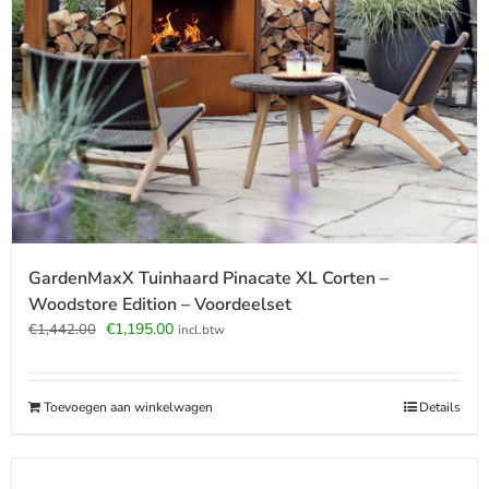
GardenMaxX Tuinhaard Pinacate XL Corten –
Woodstore Edition – Voordeelset
Oorspronkelijke
Huidige
€
1,195.00
€
1,442.00
incl.btw
prijs
prijs
was:
is:
€1,442.00.
€1,195.00.
Toevoegen aan winkelwagen
Details