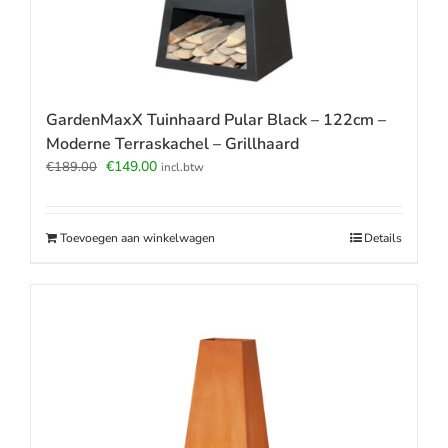
GardenMaxX Tuinhaard Pular Black – 122cm –
Moderne Terraskachel – Grillhaard
Oorspronkelijke
Huidige
€
149.00
€
189.00
incl.btw
prijs
prijs
was:
is:
€189.00.
€149.00.
Toevoegen aan winkelwagen
Details