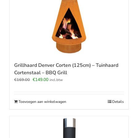
Grillhaard Denver Corten (125cm) – Tuinhaard
Cortenstaal – BBQ Grill
Oorspronkelijke
Huidige
€
149.00
€
169.00
incl.btw
prijs
prijs
was:
is:
€169.00.
€149.00.
Toevoegen aan winkelwagen
Details