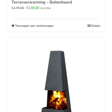
Terrasverwarming – Buitenhaard
Oorspronkelijke
Huidige
€
139.00
€
179.00
incl.btw
prijs
prijs
was:
is:
€179.00.
€139.00.
Toevoegen aan winkelwagen
Details