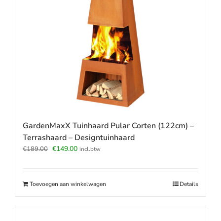
GardenMaxX Tuinhaard Pular Corten (122cm) –
Terrashaard – Designtuinhaard
Oorspronkelijke
Huidige
€
149.00
€
189.00
incl.btw
prijs
prijs
was:
is:
€189.00.
€149.00.
Toevoegen aan winkelwagen
Details