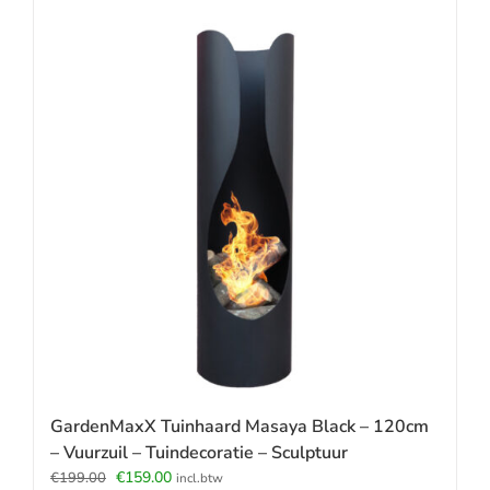
GardenMaxX Tuinhaard Masaya Black – 120cm
– Vuurzuil – Tuindecoratie – Sculptuur
Oorspronkelijke
Huidige
€
159.00
€
199.00
incl.btw