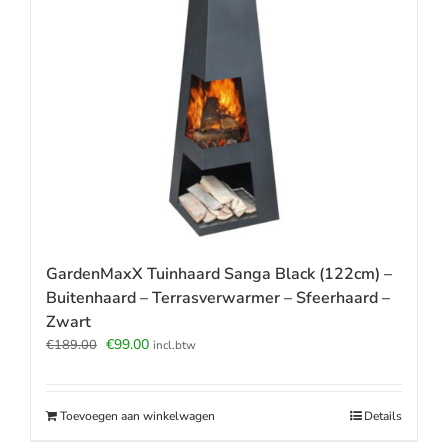
GardenMaxX Tuinhaard Sanga Black (122cm) –
Buitenhaard – Terrasverwarmer – Sfeerhaard –
Zwart
Oorspronkelijke
Huidige
€
99.00
€
189.00
incl.btw
prijs
prijs
was:
is:
€189.00.
€99.00.
Toevoegen aan winkelwagen
Details