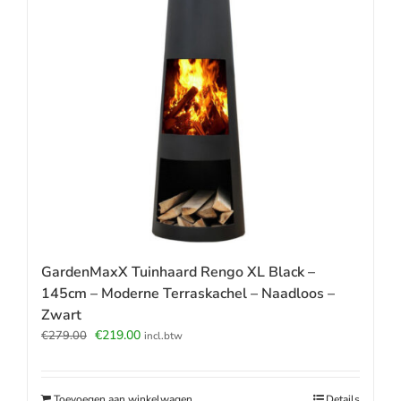
GardenMaxX Tuinhaard Rengo XL Black –
145cm – Moderne Terraskachel – Naadloos –
Zwart
Oorspronkelijke
Huidige
€
219.00
€
279.00
incl.btw
prijs
prijs
was:
is:
€279.00.
€219.00.
Toevoegen aan winkelwagen
Details