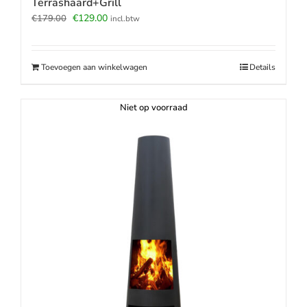
Terrashaard+Grill
Oorspronkelijke
Huidige
€
129.00
€
179.00
incl.btw
prijs
prijs
was:
is:
€179.00.
€129.00.
Toevoegen aan winkelwagen
Details
Niet op voorraad