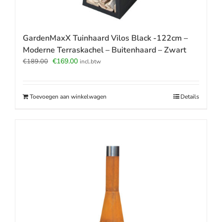
GardenMaxX Tuinhaard Vilos Black -122cm –
Moderne Terraskachel – Buitenhaard – Zwart
Oorspronkelijke
Huidige
€
169.00
€
189.00
incl.btw
prijs
prijs
was:
is:
€189.00.
€169.00.
Toevoegen aan winkelwagen
Details