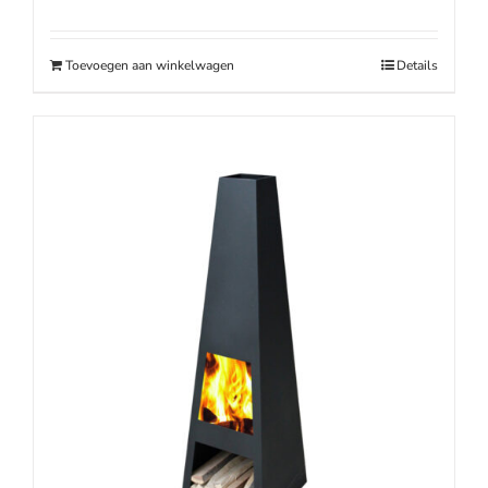
prijs
prijs
was:
is:
€199.00.
€159.00.
Toevoegen aan winkelwagen
Details