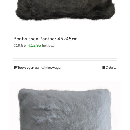
Bontkussen Panther 45x45cm
Oorspronkelijke
Huidige
€
13.95
€
19.95
incl.btw
prijs
prijs
was:
is:
€19.95.
€13.95.
Toevoegen aan winkelwagen
Details