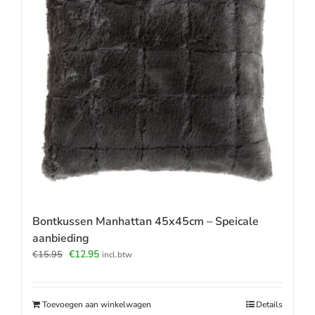
Bontkussen Manhattan 45x45cm – Speicale
aanbieding
Oorspronkelijke
Huidige
€
12.95
€
15.95
incl.btw
prijs
prijs
was:
is:
€15.95.
€12.95.
Toevoegen aan winkelwagen
Details