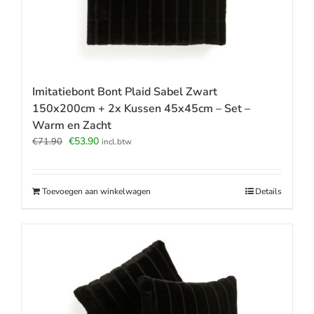
Imitatiebont Bont Plaid Sabel Zwart
150x200cm + 2x Kussen 45x45cm – Set –
Warm en Zacht
Oorspronkelijke
Huidige
€
53.90
€
71.90
incl.btw
prijs
prijs
was:
is:
€71.90.
€53.90.
Toevoegen aan winkelwagen
Details