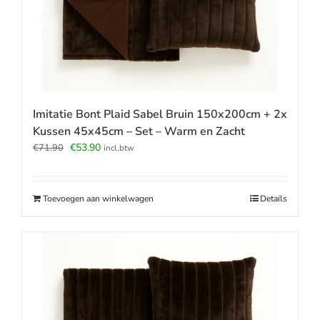
Imitatie Bont Plaid Sabel Bruin 150x200cm + 2x
Kussen 45x45cm – Set – Warm en Zacht
Oorspronkelijke
Huidige
€
53.90
€
71.90
incl.btw
prijs
prijs
was:
is:
€71.90.
€53.90.
Toevoegen aan winkelwagen
Details