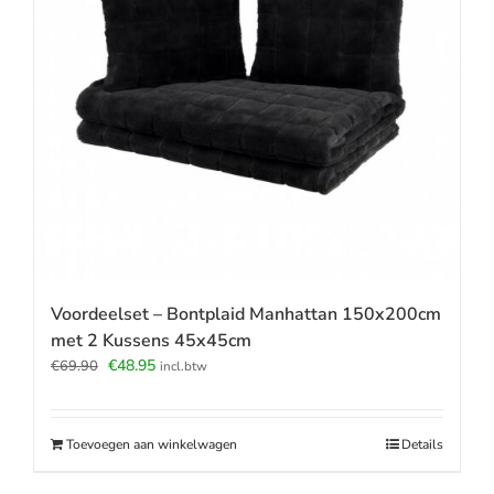
Voordeelset – Bontplaid Manhattan 150x200cm
met 2 Kussens 45x45cm
Oorspronkelijke
Huidige
€
48.95
€
69.90
incl.btw
prijs
prijs
was:
is:
€69.90.
€48.95.
Toevoegen aan winkelwagen
Details