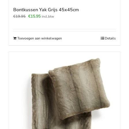
Bontkussen Yak Grijs 45x45cm
Oorspronkelijke
Huidige
€
15.95
€
19.95
incl.btw
prijs
prijs
was:
is:
€19.95.
€15.95.
Toevoegen aan winkelwagen
Details