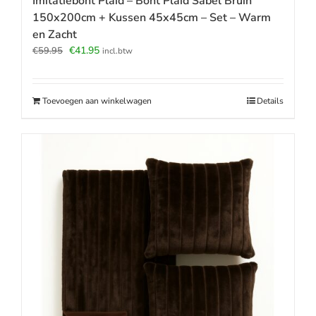
Imitatiebont Plaid – Bont Plaid Sabel Bruin
150x200cm + Kussen 45x45cm – Set – Warm
en Zacht
Oorspronkelijke
Huidige
€
41.95
€
59.95
incl.btw
prijs
prijs
was:
is:
€59.95.
€41.95.
Toevoegen aan winkelwagen
Details