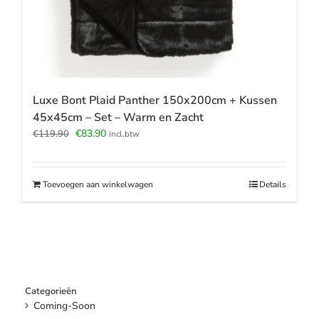
Luxe Bont Plaid Panther 150x200cm + Kussen
45x45cm – Set – Warm en Zacht
Oorspronkelijke
Huidige
€
83.90
€
119.90
incl.btw
prijs
prijs
was:
is:
€119.90.
€83.90.
Toevoegen aan winkelwagen
Details
Categorieën
Coming-Soon