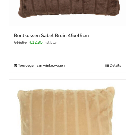
Bontkussen Sabel Bruin 45x45cm
Oorspronkelijke
Huidige
€
12.95
€
15.95
incl.btw
prijs
prijs
was:
is:
€15.95.
€12.95.
Toevoegen aan winkelwagen
Details