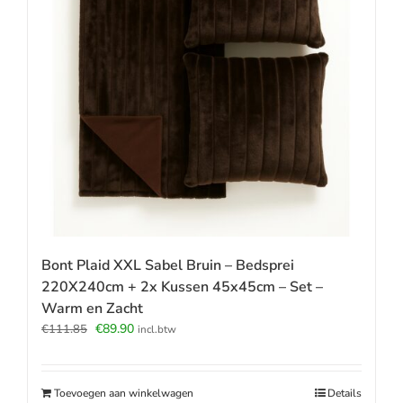
Bont Plaid XXL Sabel Bruin – Bedsprei
220X240cm + 2x Kussen 45x45cm – Set –
Warm en Zacht
Oorspronkelijke
Huidige
€
89.90
€
111.85
incl.btw
prijs
prijs
was:
is:
€111.85.
€89.90.
Toevoegen aan winkelwagen
Details