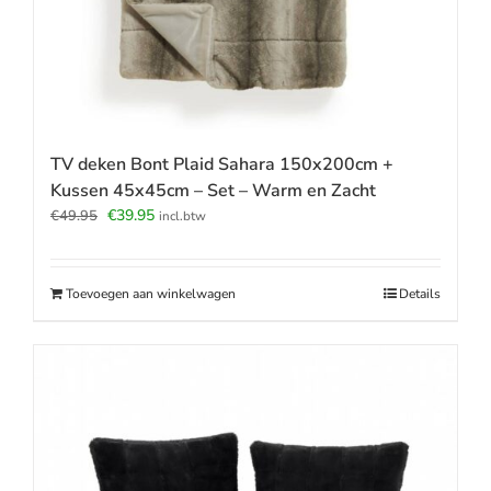
TV deken Bont Plaid Sahara 150x200cm +
Kussen 45x45cm – Set – Warm en Zacht
Oorspronkelijke
Huidige
€
39.95
€
49.95
incl.btw
prijs
prijs
was:
is:
€49.95.
€39.95.
Toevoegen aan winkelwagen
Details