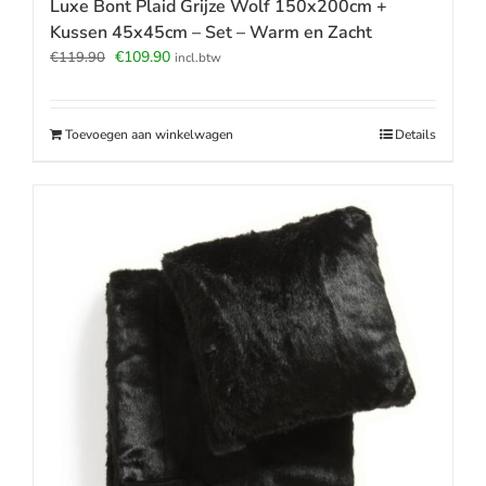
Luxe Bont Plaid Grijze Wolf 150x200cm +
Kussen 45x45cm – Set – Warm en Zacht
Oorspronkelijke
Huidige
€
109.90
€
119.90
incl.btw
prijs
prijs
was:
is:
€119.90.
€109.90.
Toevoegen aan winkelwagen
Details