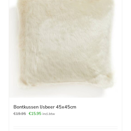
Bontkussen IJsbeer 45x45cm
Oorspronkelijke
Huidige
€
15.95
€
19.95
incl.btw
prijs
prijs
was:
is: