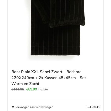
Bont Plaid XXL Sabel Zwart – Bedsprei
220X240cm + 2x Kussen 45x45cm – Set –
Warm en Zacht
Oorspronkelijke
Huidige
€
89.90
€
111.85
incl.btw
prijs
prijs
was:
is:
€111.85.
€89.90.
Toevoegen aan winkelwagen
Details