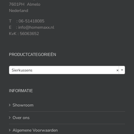
7601PH Almelo
Nederland
T : 06-51418085
E : info@homemaxx.nl
KvK : 56063652
PRODUCTCATEGORIEËN

Sierkussens
×
INFORMATIE
Showroom
Over ons
Algemene Voorwaarden