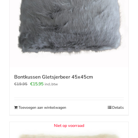
Bontkussen Gletsjerbeer 45x45cm
Oorspronkelijke
Huidige
€
15.95
€
19.95
incl.btw
prijs
prijs
was:
is:
€19.95.
€15.95.
Toevoegen aan winkelwagen
Details
Niet op voorraad