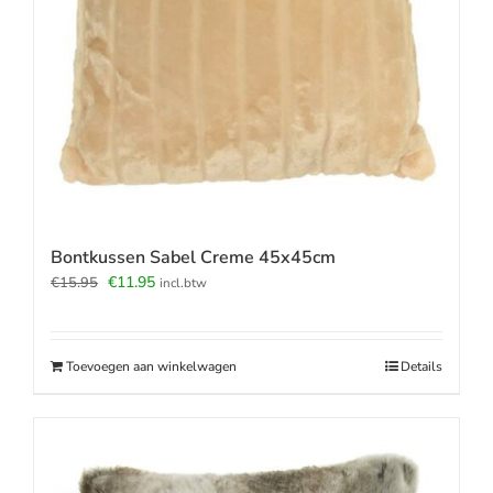
Bontkussen Sabel Creme 45x45cm
Oorspronkelijke
Huidige
€
11.95
€
15.95
incl.btw
prijs
prijs
was:
is:
€15.95.
€11.95.
Toevoegen aan winkelwagen
Details