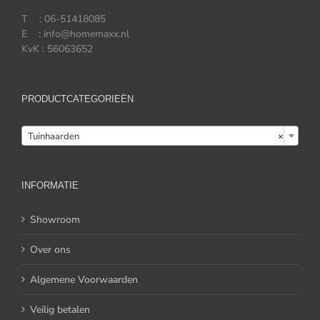
T : 06-51418085
E : info@homemaxx.nl
KvK : 56063652
PRODUCTCATEGORIEËN

Tuinhaarden
×
INFORMATIE
Showroom
Over ons
Algemene Voorwaarden
Veilig betalen