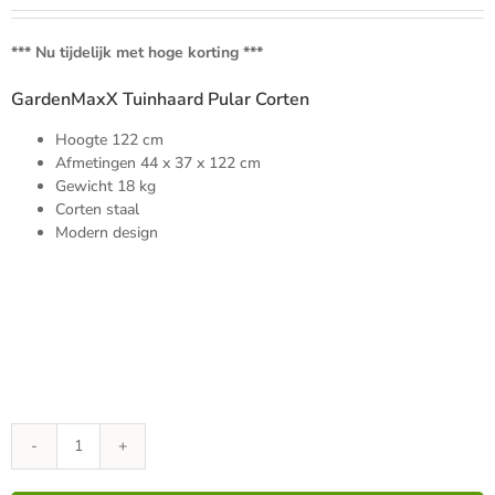
was:
is:
€189.00.
€149.00.
*** Nu tijdelijk met hoge korting ***
GardenMaxX Tuinhaard Pular Corten
Hoogte 122 cm
Afmetingen
4
4 x 37 x 122 cm
Gewicht 18 kg
Corten staal
Modern design
GardenMaxX
Tuinhaard