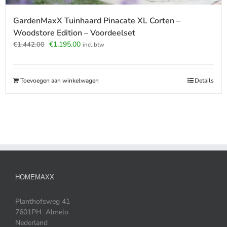
GardenMaxX Tuinhaard Pinacate XL Corten –
Woodstore Edition – Voordeelset
Oorspronkelijke
Huidige
€
1,195.00
€
1,442.00
incl.btw
prijs
prijs
was:
is:
€1,442.00.
€1,195.00.
Toevoegen aan winkelwagen
Details
HOMEMAXX
Planthofsweg 41
7601PH Almelo
Nederland