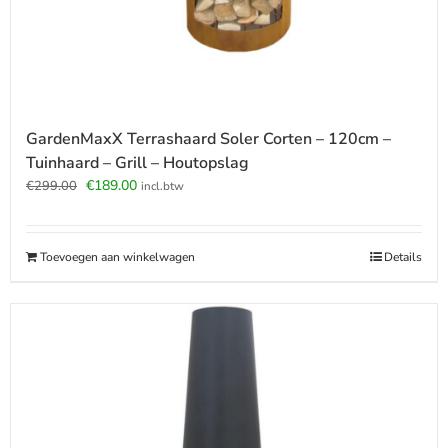
GardenMaxX Terrashaard Soler Corten – 120cm –
Tuinhaard – Grill – Houtopslag
Oorspronkelijke
Huidige
€
189.00
€
299.00
incl.btw
prijs
prijs
was:
is:
€299.00.
€189.00.
Toevoegen aan winkelwagen
Details