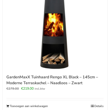
GardenMaxX Tuinhaard Rengo XL Black – 145cm –
Moderne Terraskachel – Naadloos – Zwart
Oorspronkelijke
Huidige
€
219.00
€
279.00
incl.btw
prijs
prijs
was:
is:
€279.00.
€219.00.
Toevoegen aan winkelwagen
Details