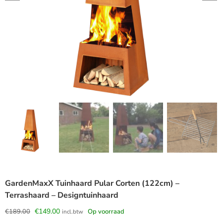
GardenMaxX Tuinhaard Pular Corten (122cm) –
Terrashaard – Designtuinhaard
Oorspronkelijke
Huidige
€
149.00
€
189.00
Op voorraad
incl.btw
prijs
prijs