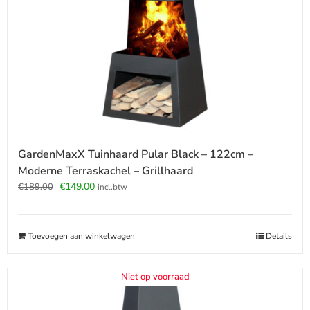
GardenMaxX Tuinhaard Pular Black – 122cm –
Moderne Terraskachel – Grillhaard
Oorspronkelijke
Huidige
€
149.00
€
189.00
incl.btw
prijs
prijs
was:
is:
€189.00.
€149.00.
Toevoegen aan winkelwagen
Details
Niet op voorraad