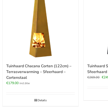
Tuinhaard Chacana Corten (122cm) –
Tuinhaard 
Terrasverwarming – Sfeerhaard –
Sfeerhaard
Oors
Cortenstaal
€
24
€
269.00
prijs
€
179.00
incl.btw
was
€269
Details