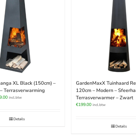
Sanga XL Black (150cm) –
GardenMaxX Tuinhaard Re
 – Terrasverwarming
120cm – Modern – Sfeerha
pronkelijke
Huidige
9.00
Terrasverwarmer – Zwart
incl.btw
prijs
€
199.00
incl.btw
:
is:
.00.
€249.00.
Details
Details