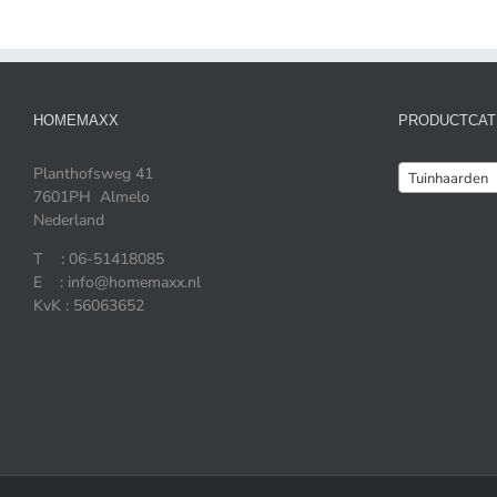
HOMEMAXX
PRODUCTCAT
Planthofsweg 41
Tuinhaarden
7601PH Almelo
Nederland
T : 06-51418085
E : info@homemaxx.nl
KvK : 56063652