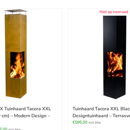
Niet op voorraad
 Tuinhaard Tacora XXL
Tuinhaard Tacora XXL Blac
 cm) – Modern Design –
Designtuinhaard – Terras
€
595.00
incl.btw
pronkelijke
Huidige
5.00
incl.btw