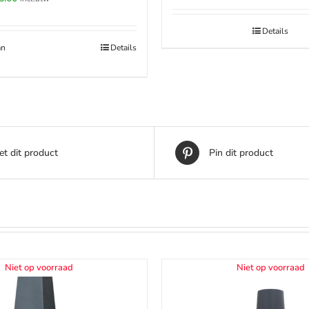
prijs
:
is:
Details
.00.
€495.00.
an
Details
t dit product
Pin dit product
Niet op voorraad
Niet op voorraad