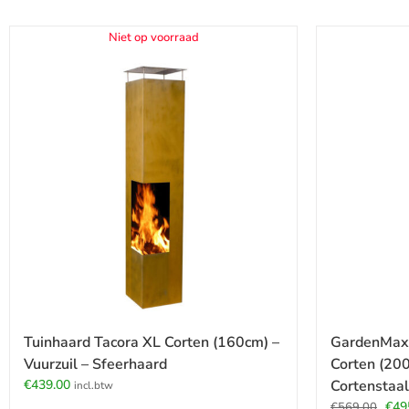
Niet op voorraad
Tuinhaard Tacora XL Corten (160cm) –
GardenMaxX
Vuurzuil – Sfeerhaard
Corten (200
€
439.00
Cortenstaal
incl.btw
Oors
€
49
€
569.00