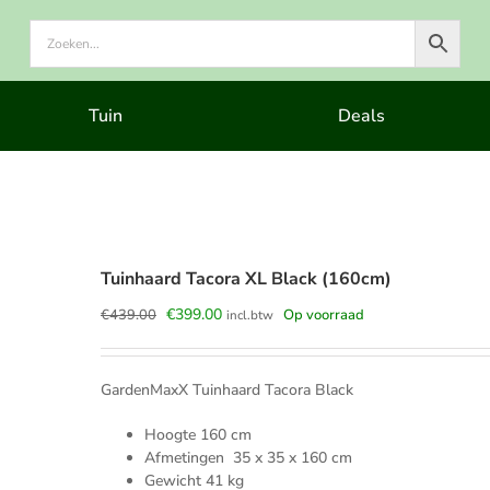
Tuin
Deals
Tuinhaard Tacora XL Black (160cm)
Oorspronkelijke
Huidige
€
399.00
€
439.00
Op voorraad
incl.btw
prijs
prijs
was:
is:
€439.00.
€399.00.
GardenMaxX Tuinhaard Tacora Black
Hoogte 160 cm
Afmetingen 35 x 35 x 160 cm
Gewicht 41 kg