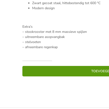
Zwart gecoat staal, hittebestendig tot 600 °C
Modern design
Extra’s
– stookrooster met 8 mm massieve spijlen
– uitneembare asopvangbak
– stelvoeten
– afneembare regenkap
Tuinhaard
Tacora
TOEVOEGE
XL
Black
(160cm)
aantal