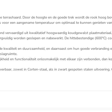
 terrashaard. Door de hoogte en de goede trek wordt de rook hoog bov
s voor een aangename temperatuur om optimaal te kunnen genieten van 
vervaardigd uit kwalitatief hoogwaardig koudgewalst plaatmateriaal. De
gvuldig worden geslepen en nabewerkt. De hittebestendige (600°C) coa
waliteit en duurzaamheid, en daarnaast om hun goede verbranding en r
slagruimte.
jkheid en functionaliteit onlosmakelijk met elkaar zijn verbonden, dan 
rbaar, zowel in Corten-staal, als in zwart gespoten stalen uitvoering. 