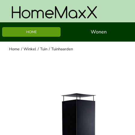
Ga
naar
inhoud
Wonen
HOME
Home
Winkel
Tuin
Tuinhaarden