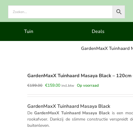
Tuin
Deals
GardenMaxX Tuinhaard Ma
GardenMaxX Tuinhaard Masaya Black – 120cm – V
Oorspronkelijke
Huidige
€
159.00
€
199.00
Op voorraad
incl.btw
prijs
prijs
was:
is:
€199.00.
€159.00.
GardenMaxX Tuinhaard Masaya Black
De
GardenMaxX Tuinhaard Masaya Black
is een mode
rookafvoer. Dankzij de slimme constructie verspreidt 
buitenleven.