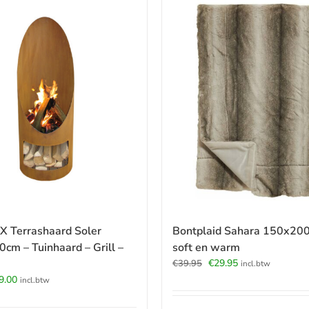
 Terrashaard Soler
Bontplaid Sahara 150x200
0cm – Tuinhaard – Grill –
soft en warm
Oorspronkelijke
Huidige
€
29.95
€
39.95
incl.btw
prijs
prijs
pronkelijke
Huidige
9.00
incl.btw
was:
is:
prijs
€39.95.
€29.95.
:
is: