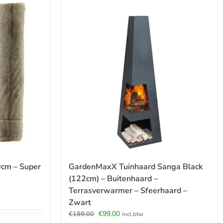
cm – Super
GardenMaxX Tuinhaard Sanga Black
(122cm) – Buitenhaard –
Terrasverwarmer – Sfeerhaard –
Zwart
Oorspronkelijke
Huidige
€
99.00
€
189.00
incl.btw