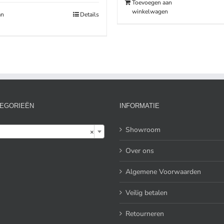
Toevoegen aan
.00.
€189.00.
winkelwagen
an
Details
EGORIEËN
INFORMATIE

Showroom
×
Over ons
Algemene Voorwaarden
Veilig betalen
Retourneren