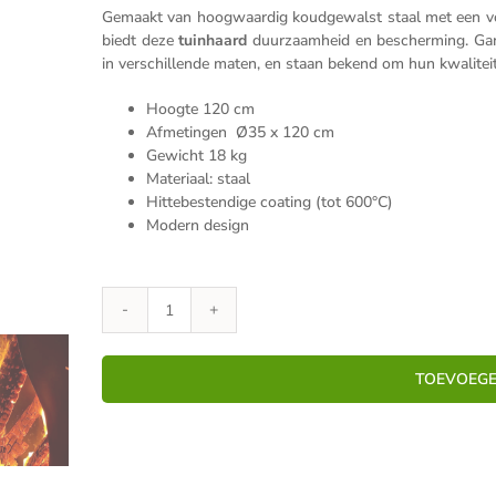
Gemaakt van hoogwaardig koudgewalst staal met een voll
biedt deze
tuinhaard
duurzaamheid en bescherming. G
in verschillende maten, en staan bekend om hun kwaliteit 
Hoogte 120 cm
Afmetingen Ø35 x 120 cm
Gewicht 18 kg
Materiaal: staal
Hittebestendige coating (tot 600°C)
Modern design
GardenMaxX
Tuinhaard
Masaya
TOEVOEGE
Black
-
120cm
-
Vuurzuil