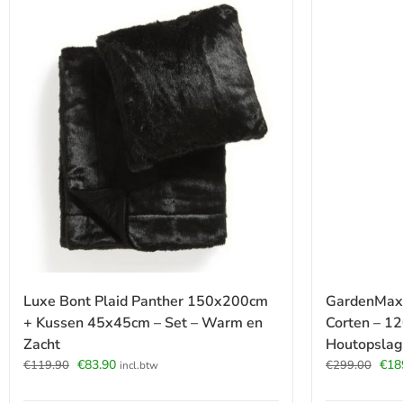
Luxe Bont Plaid Panther 150x200cm
GardenMaxX
+ Kussen 45x45cm – Set – Warm en
Corten – 12
Zacht
Houtopslag
Oorspronkelijke
Huidige
Oors
€
83.90
€
18
€
119.90
€
299.00
incl.btw
prijs
prijs
prijs
was:
is:
was