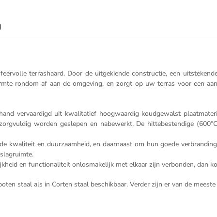
-
Tuindecoratie
-
)
Sculptuur
aantal
ervolle terrashaard. Door de uitgekiende constructie, een uitsteken
armte rondom af aan de omgeving, en zorgt op uw terras voor een a
d vervaardigd uit kwalitatief hoogwaardig koudgewalst plaatmateriaal
orgvuldig worden geslepen en nabewerkt. De hittebestendige (600°C
kwaliteit en duurzaamheid, en daarnaast om hun goede verbranding en
slagruimte.
jkheid en functionaliteit onlosmakelijk met elkaar zijn verbonden, dan 
ten staal als in Corten staal beschikbaar. Verder zijn er van de meeste