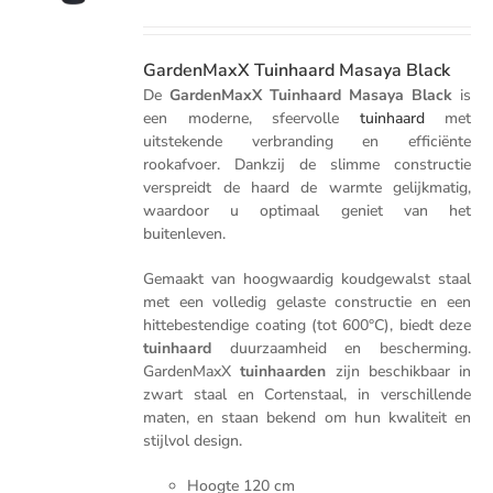
prijs
prijs
was:
is:
€199.00.
€159.00.
GardenMaxX Tuinhaard Masaya Black
De
GardenMaxX Tuinhaard Masaya Black
is
een moderne, sfeervolle
tuinhaard
met
uitstekende verbranding en efficiënte
rookafvoer. Dankzij de slimme constructie
verspreidt de haard de warmte gelijkmatig,
waardoor u optimaal geniet van het
buitenleven.
Gemaakt van hoogwaardig koudgewalst staal
met een volledig gelaste constructie en een
hittebestendige coating (tot 600°C), biedt deze
tuinhaard
duurzaamheid en bescherming.
GardenMaxX
tuinhaarden
zijn beschikbaar in
zwart staal en Cortenstaal, in verschillende
maten, en staan bekend om hun kwaliteit en
stijlvol design.
Hoogte 120 cm