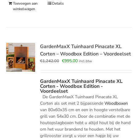
Toevoegen aan
Details
winkelwagen
GardenMaxX Tuinhaard Pinacate XL
Corten – Woodbox Edition – Voordeelset
Oorspronkelijke
Huidige
€
995.00
€
1,242.00
incl.btw
prijs
prijs
was:
is:
€1,242.00.
€995.00.
GardenMaxX Tuinhaard Pinacate XL
Corten - Woodbox Edition -
Voordeelset
De GardenMaxX Tuinhaard Pinacate XL
Corten als set met 2 bijpassende
Woodboxen
van 80x60x35 cm en een in hoogte verstelbare
grill van 54x30 cm. Door de combinatie met de
houtopslagboxen hebt u altijd hout bij de hand
om het vuur brandend te houden. Met het
grillrooster zorgt u voor een hapje bij uw