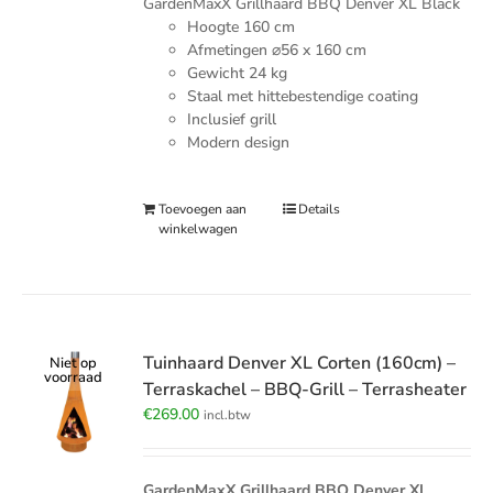
GardenMaxX Grillhaard BBQ Denver XL Black
Hoogte 160 cm
Afmetingen
⌀56
x 160 cm
Gewicht 24 kg
Staal met hittebestendige coating
Inclusief grill
Modern design
Toevoegen aan
Details
winkelwagen
Tuinhaard Denver XL Corten (160cm) –
Niet op
voorraad
Terraskachel – BBQ-Grill – Terrasheater
€
269.00
incl.btw
GardenMaxX Grillhaard BBQ Denver XL