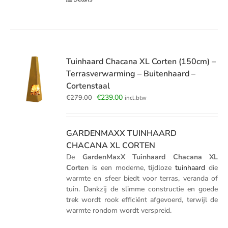
Tuinhaard Chacana XL Corten (150cm) –
Terrasverwarming – Buitenhaard –
Cortenstaal
Oorspronkelijke
Huidige
€
239.00
€
279.00
incl.btw
prijs
prijs
was:
is:
€279.00.
€239.00.
GARDENMAXX TUINHAARD
CHACANA XL CORTEN
De
GardenMaxX Tuinhaard Chacana XL
Corten
is een moderne, tijdloze
tuinhaard
die
warmte en sfeer biedt voor terras, veranda of
tuin. Dankzij de slimme constructie en goede
trek wordt rook efficiënt afgevoerd, terwijl de
warmte rondom wordt verspreid.