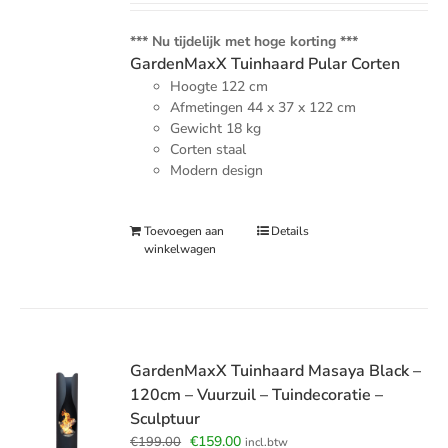
was:
is:
€189.00.
€149.00.
*** Nu tijdelijk met hoge korting ***
GardenMaxX Tuinhaard Pular Corten
Hoogte 122 cm
Afmetingen
4
4 x 37 x 122 cm
Gewicht 18 kg
Corten staal
Modern design
Toevoegen aan
Details
winkelwagen
GardenMaxX Tuinhaard Masaya Black –
120cm – Vuurzuil – Tuindecoratie –
Sculptuur
Oorspronkelijke
Huidige
€
159.00
€
199.00
incl.btw