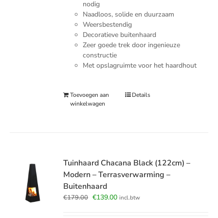
nodig
Naadloos, solide en duurzaam
Weersbestendig
Decoratieve buitenhaard
Zeer goede trek door ingenieuze
constructie
Met opslagruimte voor het haardhout
Toevoegen aan
Details
winkelwagen
Tuinhaard Chacana Black (122cm) –
Modern – Terrasverwarming –
Buitenhaard
Oorspronkelijke
Huidige
€
139.00
€
179.00
incl.btw
prijs
prijs
was:
is: