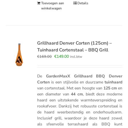
Toevoegen aan
Details
winkelwagen
Grillhaard Denver Corten (125cm) –
Tuinhaard Cortenstaal – BBQ Grill
Oorspronkelijke
Huidige
€
149.00
€
169.00
incl.btw
prijs
prijs
was:
is:
€169.00.
€149.00.
De
GardenMaxX Grillhaard BBQ Denver
Corten
is een stijlvolle en duurzame
tuinhaard
van cortenstaal. Met een hoogte van
125 cm
en
een diameter van
44 cm
, biedt deze moderne
haard een uitstekende warmteverspreiding en
rookafvoer. Dankzij het robuuste cortenstaal is
de haard weerbestendig en onderhoudsarm.
Inclusief grill, waardoor je deze haard zowel
als sfeervolle terrashaard als BBQ kunt