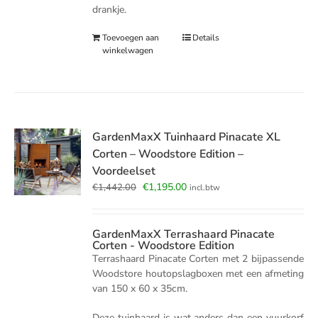
drankje.
Toevoegen aan
Details
winkelwagen
GardenMaxX Tuinhaard Pinacate XL
Corten – Woodstore Edition –
Voordeelset
Oorspronkelijke
Huidige
€
1,195.00
€
1,442.00
incl.btw
prijs
prijs
was:
is:
€1,442.00.
€1,195.00.
GardenMaxX Terrashaard Pinacate
Corten - Woodstore Edition
Terrashaard Pinacate Corten met 2 bijpassende
Woodstore houtopslagboxen met een afmeting
van 150 x 60 x 35cm.
Deze tuinhaard is wat anders dan een vuurkorf