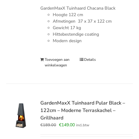
€179.00.
€139.00.
GardenMaxX Tuinhaard Chacana Black
Hoogte 122 cm
Afmetingen 37 x 37 x 122 cm
Gewicht 17 kg
Hittebestendige coating
Modern design
Toevoegen aan
Details
winkelwagen
GardenMaxX Tuinhaard Pular Black –
122cm – Moderne Terraskachel –
Grillhaard
Oorspronkelijke
Huidige
€
149.00
€
189.00
incl.btw
prijs
prijs
was:
is: