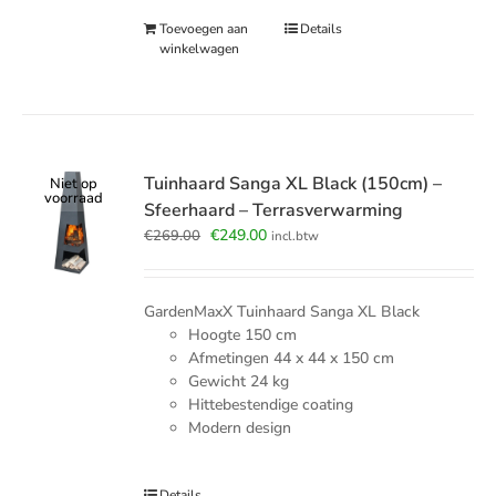
Toevoegen aan
Details
winkelwagen
Tuinhaard Sanga XL Black (150cm) –
Niet op
voorraad
Sfeerhaard – Terrasverwarming
Oorspronkelijke
Huidige
€
249.00
€
269.00
incl.btw
prijs
prijs
was:
is:
€269.00.
€249.00.
GardenMaxX Tuinhaard Sanga XL Black
Hoogte 150 cm
Afmetingen
4
4 x 44 x 150 cm
Gewicht 24 kg
Hittebestendige coating
Modern design
Details