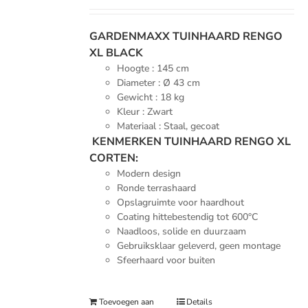
prijs
prijs
was:
is:
€279.00.
€219.00.
GARDENMAXX TUINHAARD RENGO
XL BLACK
Hoogte : 145 cm
Diameter : Ø 43 cm
Gewicht : 18 kg
Kleur : Zwart
Materiaal : Staal, gecoat
KENMERKEN TUINHAARD RENGO XL
CORTEN:
Modern design
Ronde terrashaard
Opslagruimte voor haardhout
Coating hittebestendig tot 600°C
Naadloos, solide en duurzaam
Gebruiksklaar geleverd, geen montage
Sfeerhaard voor buiten
Toevoegen aan
Details