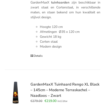
GardenMaxX
tuinhaarden
zijn beschikbaar in
zwart staal en Cortenstaal, in verschillende
maten, en staan bekend om hun kwaliteit en
stijlvol design.
Hoogte 120 cm
Afmetingen Ø35 x 120 cm
Gewicht 18 kg
Corten staal
Modern design
Details
GardenMaxX Tuinhaard Rengo XL Black
– 145cm – Moderne Terraskachel –
Naadloos – Zwart
Oorspronkelijke
Huidige
€
219.00
€
279.00
incl.btw