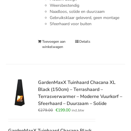
Weersbestendig
Naadloos, solide en duurzaam
Gebruiksklaar geleverd, geen montage
Sfeerhaard voor buiten
Toevoegen aan
Details
winkelwagen
GardenMaxX Tuinhaard Chacana XL
Black (150cm) – Terrashaard –
Terrasverwarmer – Moderne Vuurkorf –
Sfeerhaard – Duurzaam – Solide
Oorspronkelijke
Huidige
€
199.00
€
279.00
incl.btw
prijs
prijs
was:
is:
€279.00.
€199.00.
GardenMaxX Tuinhaard Chacana Black