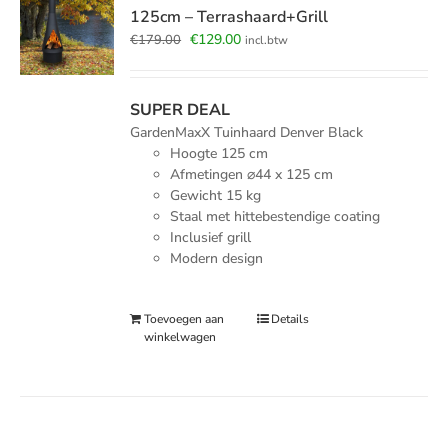
125cm – Terrashaard+Grill
Oorspronkelijke
Huidige
€
129.00
€
179.00
incl.btw
prijs
prijs
was:
is:
€179.00.
€129.00.
SUPER DEAL
GardenMaxX Tuinhaard Denver Black
Hoogte 125 cm
Afmetingen
⌀
44 x 125 cm
Gewicht 15 kg
Staal met hittebestendige coating
Inclusief grill
Modern design
Toevoegen aan
Details
winkelwagen