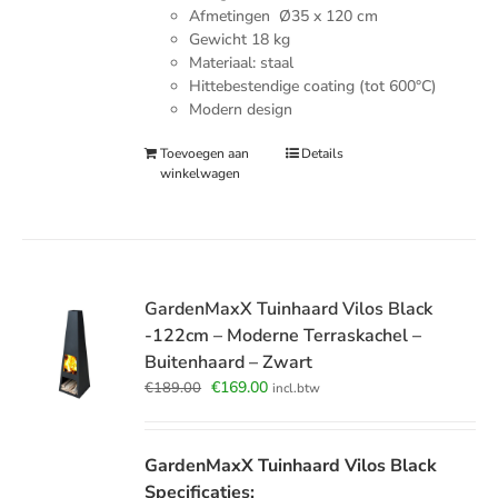
Afmetingen Ø35 x 120 cm
Gewicht 18 kg
Materiaal: staal
Hittebestendige coating (tot 600°C)
Modern design
Toevoegen aan
Details
winkelwagen
GardenMaxX Tuinhaard Vilos Black
-122cm – Moderne Terraskachel –
Buitenhaard – Zwart
Oorspronkelijke
Huidige
€
169.00
€
189.00
incl.btw
prijs
prijs
was:
is:
€189.00.
€169.00.
GardenMaxX Tuinhaard Vilos Black
Specificaties: