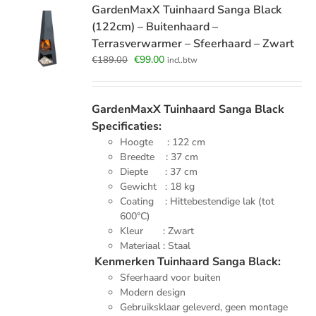
GardenMaxX Tuinhaard Sanga Black
(122cm) – Buitenhaard –
Terrasverwarmer – Sfeerhaard – Zwart
Oorspronkelijke
Huidige
€
99.00
€
189.00
incl.btw
prijs
prijs
was:
is:
€189.00.
€99.00.
GardenMaxX Tuinhaard Sanga Black
Specificaties:
Hoogte : 122 cm
Breedte : 37 cm
Diepte : 37 cm
Gewicht : 18 kg
Coating : Hittebestendige lak (tot
600°C)
Kleur : Zwart
Materiaal : Staal
Kenmerken Tuinhaard Sanga Black:
Sfeerhaard voor buiten
Modern design
Gebruiksklaar geleverd, geen montage