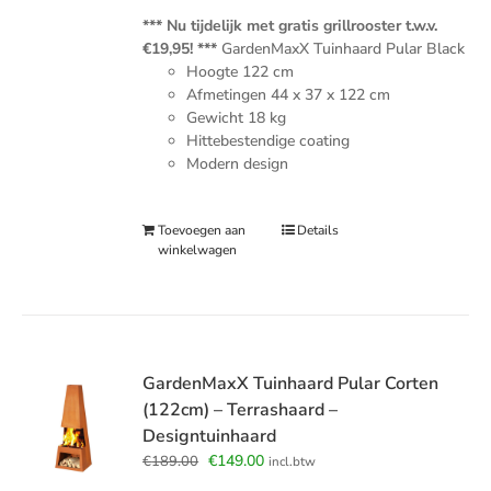
€189.00.
€149.00.
*** Nu tijdelijk met gratis grillrooster t.w.v.
€19,95! ***
GardenMaxX Tuinhaard Pular Black
Hoogte 122 cm
Afmetingen
4
4 x 37 x 122 cm
Gewicht 18 kg
Hittebestendige coating
Modern design
Toevoegen aan
Details
winkelwagen
GardenMaxX Tuinhaard Pular Corten
(122cm) – Terrashaard –
Designtuinhaard
Oorspronkelijke
Huidige
€
149.00
€
189.00
incl.btw
prijs
prijs