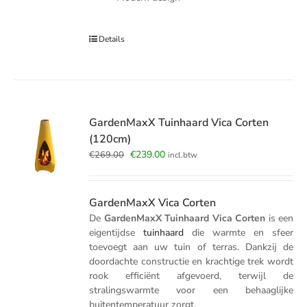
Details
GardenMaxX Tuinhaard Vica Corten
(120cm)
Oorspronkelijke
Huidige
€
239.00
€
269.00
incl.btw
prijs
prijs
was:
is:
€269.00.
€239.00.
GardenMaxX Vica Corten
De
GardenMaxX Tuinhaard Vica Corten
is een
eigentijdse
tuinhaard
die warmte en sfeer
toevoegt aan uw tuin of terras. Dankzij de
doordachte constructie en krachtige trek wordt
rook efficiënt afgevoerd, terwijl de
stralingswarmte voor een behaaglijke
buitentemperatuur zorgt.