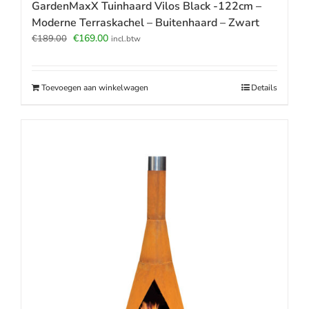
GardenMaxX Tuinhaard Vilos Black -122cm –
Moderne Terraskachel – Buitenhaard – Zwart
Oorspronkelijke
Huidige
€
169.00
€
189.00
incl.btw
prijs
prijs
was:
is:
€189.00.
€169.00.
Toevoegen aan winkelwagen
Details