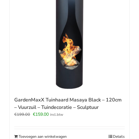
GardenMaxX Tuinhaard Masaya Black – 120cm
– Vuurzuil – Tuindecoratie – Sculptuur
Oorspronkelijke
Huidige
€
159.00
€
199.00
incl.btw
prijs
prijs
was:
is:
€199.00.
€159.00.
Toevoegen aan winkelwagen
Details