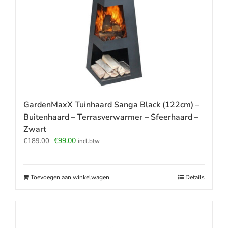
GardenMaxX Tuinhaard Sanga Black (122cm) –
Buitenhaard – Terrasverwarmer – Sfeerhaard –
Zwart
Oorspronkelijke
Huidige
€
99.00
€
189.00
incl.btw
prijs
prijs
was:
is:
€189.00.
€99.00.
Toevoegen aan winkelwagen
Details