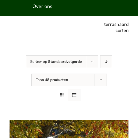
Over ons
terrashaard
corten
Sorteer op
Standaardvolgorde
Toon
48 producten