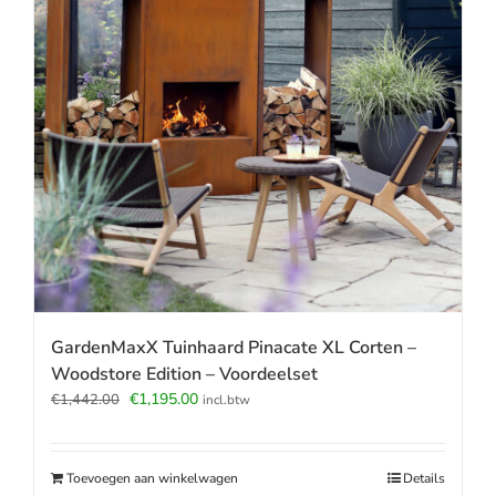
GardenMaxX Tuinhaard Pinacate XL Corten –
Woodstore Edition – Voordeelset
Oorspronkelijke
Huidige
€
1,195.00
€
1,442.00
incl.btw
prijs
prijs
was:
is:
€1,442.00.
€1,195.00.
Toevoegen aan winkelwagen
Details