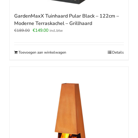
GardenMaxX Tuinhaard Pular Black – 122cm –
Moderne Terraskachel – Grillhaard
Oorspronkelijke
Huidige
€
149.00
€
189.00
incl.btw
prijs
prijs
was:
is:
€189.00.
€149.00.
Toevoegen aan winkelwagen
Details