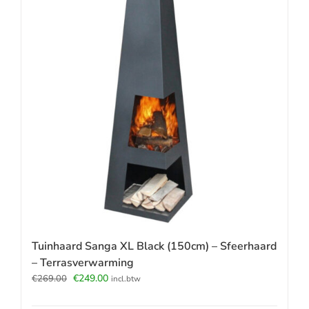
Tuinhaard Sanga XL Black (150cm) – Sfeerhaard
– Terrasverwarming
Oorspronkelijke
Huidige
€
249.00
€
269.00
incl.btw
prijs
prijs
was:
is: