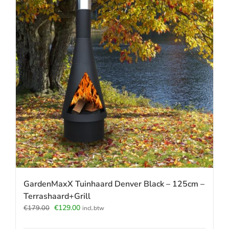
GardenMaxX Tuinhaard Denver Black – 125cm –
Terrashaard+Grill
Oorspronkelijke
Huidige
€
129.00
€
179.00
incl.btw
prijs
prijs
was:
is: