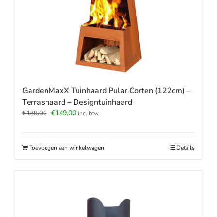
GardenMaxX Tuinhaard Pular Corten (122cm) –
Terrashaard – Designtuinhaard
Oorspronkelijke
Huidige
€
149.00
€
189.00
incl.btw
prijs
prijs
was:
is:
€189.00.
€149.00.
Toevoegen aan winkelwagen
Details