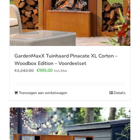
GardenMaxX Tuinhaard Pinacate XL Corten –
Woodbox Edition – Voordeelset
Oorspronkelijke
Huidige
€
995.00
€
1,242.00
incl.btw
prijs
prijs
was:
is:
€1,242.00.
€995.00.
Toevoegen aan winkelwagen
Details