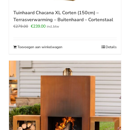
Tuinhaard Chacana XL Corten (150cm) –
Terrasverwarming – Buitenhaard – Cortenstaal
Oorspronkelijke
Huidige
€
239.00
€
279.00
incl.btw
prijs
prijs
was:
is:
€279.00.
€239.00.
Toevoegen aan winkelwagen
Details