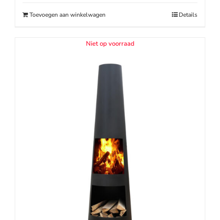
€179.00.
€129.00.
Toevoegen aan winkelwagen
Details
Niet op voorraad