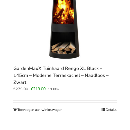
GardenMaxX Tuinhaard Rengo XL Black –
145cm – Moderne Terraskachel – Naadloos –
Zwart
Oorspronkelijke
Huidige
€
219.00
€
279.00
incl.btw
prijs
prijs
was:
is:
€279.00.
€219.00.
Toevoegen aan winkelwagen
Details