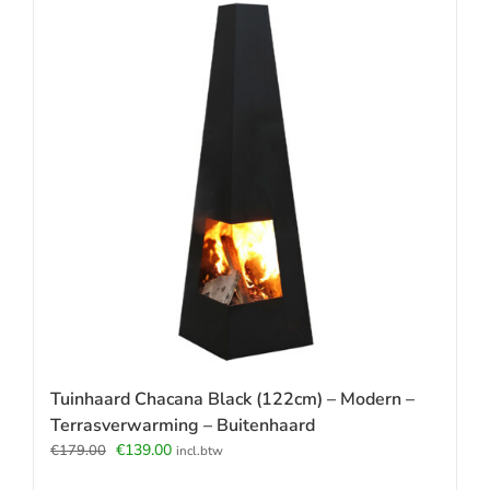
Tuinhaard Chacana Black (122cm) – Modern –
Terrasverwarming – Buitenhaard
Oorspronkelijke
Huidige
€
139.00
€
179.00
incl.btw
prijs
prijs