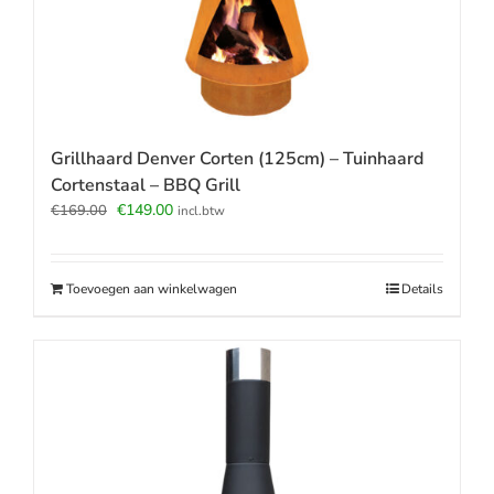
Grillhaard Denver Corten (125cm) – Tuinhaard
Cortenstaal – BBQ Grill
Oorspronkelijke
Huidige
€
149.00
€
169.00
incl.btw
prijs
prijs
was:
is:
€169.00.
€149.00.
Toevoegen aan winkelwagen
Details