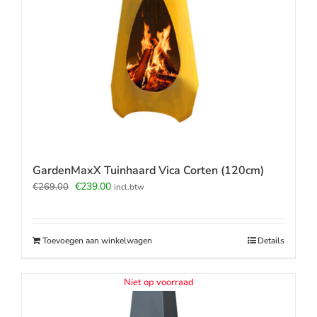
GardenMaxX Tuinhaard Vica Corten (120cm)
Oorspronkelijke
Huidige
€
239.00
€
269.00
incl.btw
prijs
prijs
was:
is:
€269.00.
€239.00.
Toevoegen aan winkelwagen
Details
Niet op voorraad