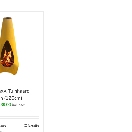
xX Tuinhaard
en (120cm)
rspronkelijke
Huidige
239.00
incl.btw
ijs
prijs
s:
is:
69.00.
€239.00.
 aan
Details
en