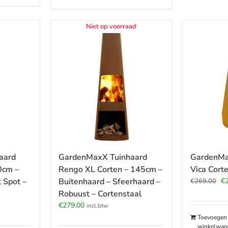
Niet op voorraad
aard
GardenMaxX Tuinhaard
GardenMa
0cm –
Rengo XL Corten – 145cm –
Vica Cort
Oo
 Spot –
Buitenhaard – Sfeerhaard –
€
€
269.00
pr
Robuust – Cortenstaal
wa
€
279.00
incl.btw
€2
Toevoegen
winkelwag