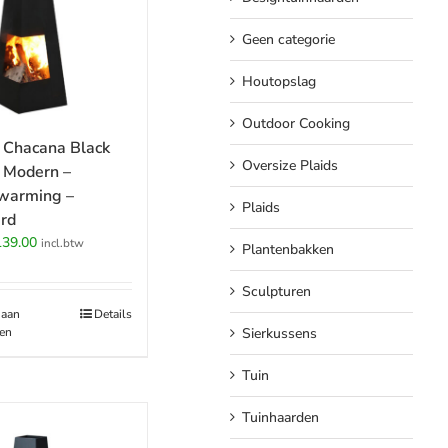
Geen categorie
Houtopslag
Outdoor Cooking
 Chacana Black
Oversize Plaids
 Modern –
warming –
Plaids
rd
rspronkelijke
Huidige
139.00
incl.btw
Plantenbakken
ijs
prijs
s:
is:
Sculpturen
79.00.
€139.00.
 aan
Details
en
Sierkussens
Tuin
Tuinhaarden