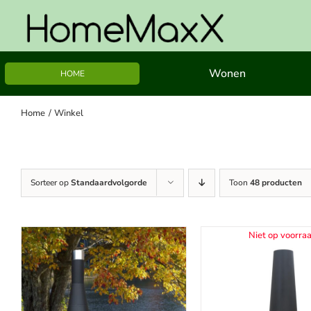
Ga
naar
inhoud
Wonen
HOME
Home
Winkel
Sorteer op
Standaardvolgorde
Toon
48 producten
Niet op voorra