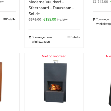
jke
ige
Moderne Vuurkorf –
€
1,242.00
btw
Sfeerhaard – Duurzaam –
Solide
.00.
Oorspronkelijke
Huidige
€
199.00
Details
Toevoegen
€
279.00
incl.btw
winkelwag
prijs
prijs
was:
is:
€279.00.
€199.00.
Toevoegen aan
Details
winkelwagen
Niet op voorraad
Nie