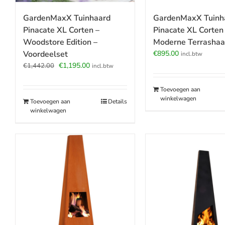
GardenMaxX Tuinhaard
GardenMaxX Tuinh
Pinacate XL Corten –
Pinacate XL Corten
Woodstore Edition –
Moderne Terrashaar
Voordeelset
€
895.00
incl.btw
Oorspronkelijke
Huidige
€
1,195.00
€
1,442.00
incl.btw
prijs
prijs
was:
is:
Toevoegen aan
€1,442.00.
€1,195.00.
winkelwagen
Toevoegen aan
Details
winkelwagen