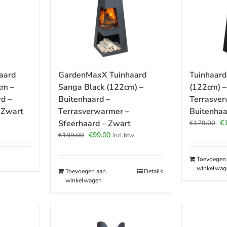
aard
GardenMaxX Tuinhaard
Tuinhaard
cm –
Sanga Black (122cm) –
(122cm) –
d –
Buitenhaard –
Terrasver
 Zwart
Terrasverwarmer –
Buitenhaa
Oo
Sfeerhaard – Zwart
€
€
179.00
pr
Oorspronkelijke
Huidige
€
99.00
€
189.00
incl.btw
wa
prijs
prijs
€1
was:
is:
Toevoegen
€189.00.
€99.00.
winkelwag
Toevoegen aan
Details
winkelwagen