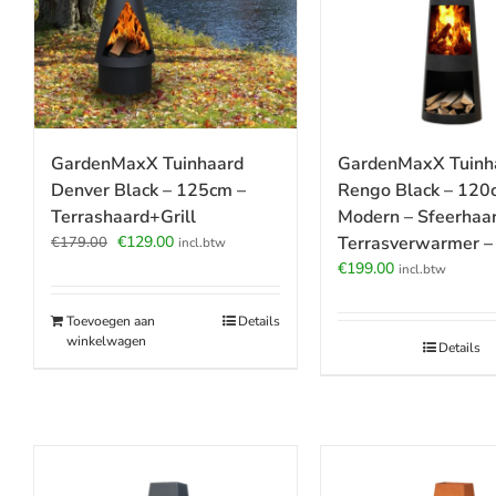
GardenMaxX Tuinhaard
GardenMaxX Tuinh
Denver Black – 125cm –
Rengo Black – 120
Terrashaard+Grill
Modern – Sfeerhaar
Oorspronkelijke
Huidige
€
129.00
Terrasverwarmer –
€
179.00
incl.btw
prijs
prijs
€
199.00
incl.btw
was:
is:
€179.00.
€129.00.
Toevoegen aan
Details
winkelwagen
Details