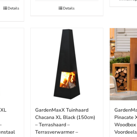
Details
Details
 XL
GardenMa
GardenMaxX Tuinhaard
Pinacate 
Chacana XL Black (150cm)
–
Woodbox E
– Terrashaard –
enstaal
Voordeels
Terrasverwarmer –