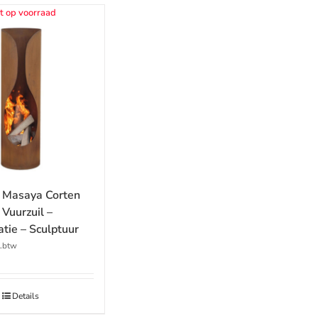
t op voorraad
 Masaya Corten
Vuurzuil –
tie – Sculptuur
l.btw
Details