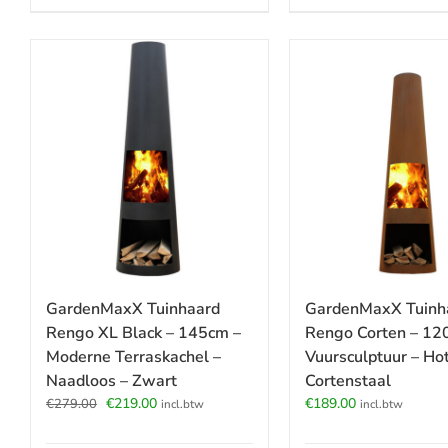
GardenMaxX Tuinhaard
GardenMaxX Tuinh
Rengo XL Black – 145cm –
Rengo Corten – 12
Moderne Terraskachel –
Vuursculptuur – Hot
Naadloos – Zwart
Cortenstaal
Oorspronkelijke
Huidige
€
219.00
€
189.00
€
279.00
incl.btw
incl.btw
prijs
prijs
was:
is: