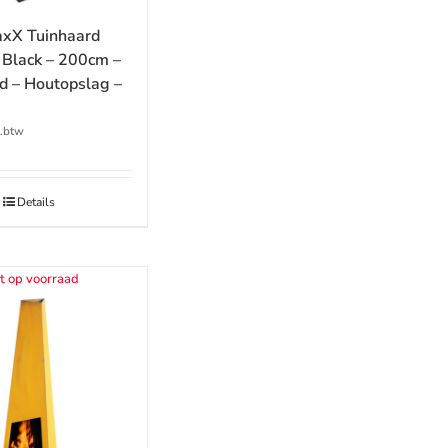
xX Tuinhaard
 Black – 200cm –
d – Houtopslag –
l.btw
Details
t op voorraad