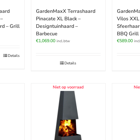
aard
GardenMaxX Terrashaard
GardenMa
 –
Pinacate XL Black –
Vilos XXL
d – Grill
Designtuinhaard –
Sfeerhaar
Barbecue
BBQ Grill
€
1,069.00
€
589.00
incl.btw
inc
Details
Details
Niet op voorraad
Nie