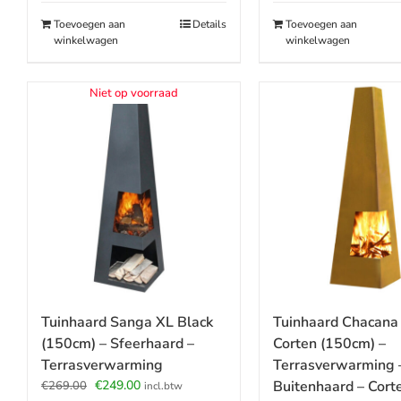
€279.00.
€219.00.
Toevoegen aan
Details
Toevoegen aan
winkelwagen
winkelwagen
Niet op voorraad
Tuinhaard Chacana
Tuinhaard Sanga XL Black
Corten (150cm) –
(150cm) – Sfeerhaard –
Terrasverwarming 
Terrasverwarming
Oorspronkelijke
Huidige
Buitenhaard – Cort
€
249.00
€
269.00
incl.btw