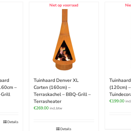
Niet op voorraad
Nie
aard
Tuinhaard Denver XL
Tuinhaard
 160cm –
Corten (160cm) –
(120cm) – 
Grill
Terraskachel – BBQ-Grill –
Tuindecora
Terrasheater
€
199.00
inc
€
269.00
incl.btw
Details
Details