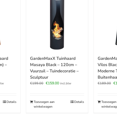
aard
GardenMaxX Tuinhaard
GardenMa
m) –
Masaya Black – 120cm –
Vilos Bla
Vuurzuil – Tuindecoratie –
Moderne T
Sculptuur
Buitenhaa
jke
ige
Oorspronkelijke
Huidige
Oo
€
159.00
€
€
199.00
€
189.00
btw
incl.btw
prijs
prijs
pr
was:
is:
wa
.00.
€199.00.
€159.00.
€1
Details
Toevoegen aan
Details
Toevoegen
winkelwagen
winkelwag