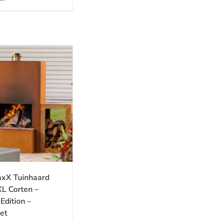
xX Tuinhaard
XL Corten –
dition –
et