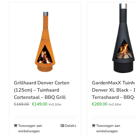
Grillhaard Denver Corten
GardenMaxX Tuinh
(125cm) – Tuinhaard
Denver XL Black –
Cortenstaal – BBQ Grill
Terrashaard – BBQ-
Oorspronkelijke
Huidige
€
149.00
€
269.00
€
169.00
incl.btw
incl.btw
prijs
prijs
was:
is:
€169.00.
€149.00.
Toevoegen aan
Details
Toevoegen aan
winkelwagen
winkelwagen