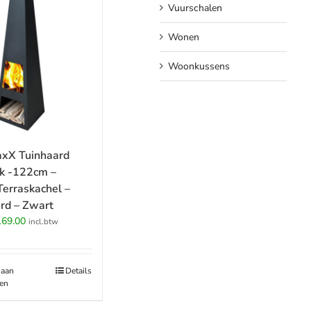
Vuurschalen
Wonen
Woonkussens
xX Tuinhaard
ck -122cm –
erraskachel –
rd – Zwart
rspronkelijke
Huidige
169.00
incl.btw
ijs
prijs
s:
is:
89.00.
€169.00.
 aan
Details
en