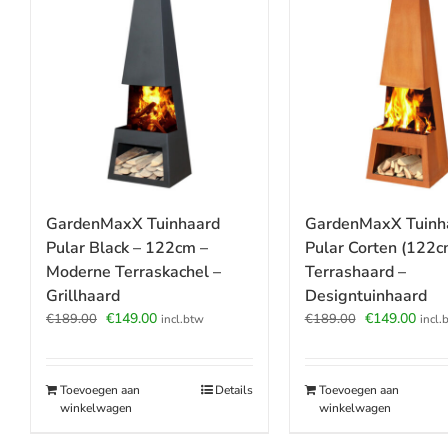
GardenMaxX Tuinhaard
GardenMaxX Tuinh
Pular Black – 122cm –
Pular Corten (122c
Moderne Terraskachel –
Terrashaard –
Grillhaard
Designtuinhaard
Oorspronkelijke
Huidige
Oorspronkeli
Huid
€
149.00
€
149.00
€
189.00
€
189.00
incl.btw
incl.
prijs
prijs
prijs
prijs
was:
is:
was:
is:
€189.00.
€149.00.
€189.00.
€149
Toevoegen aan
Details
Toevoegen aan
winkelwagen
winkelwagen