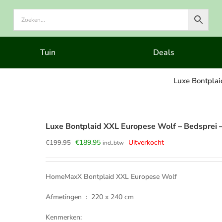
Tuin
Deals
Luxe Bontpla
Luxe Bontplaid XXL Europese Wolf – Bedspre
Oorspronkelijke
Huidige
€
189.95
Uitverkocht
€
199.95
incl.btw
prijs
prijs
was:
is:
€199.95.
€189.95.
HomeMaxX Bontplaid XXL Europese Wolf
Afmetingen : 220 x 240 cm
Kenmerken: