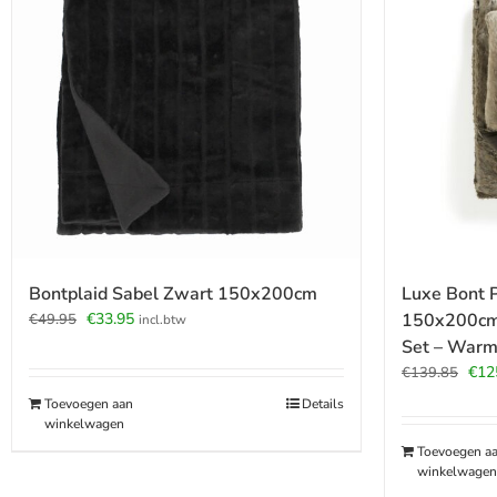
Bontplaid Sabel Zwart 150x200cm
Luxe Bont P
Oorspronkelijke
Huidige
€
33.95
150x200cm
€
49.95
incl.btw
prijs
prijs
Set – Warm
was:
is:
Oors
€
12
€
139.85
€49.95.
€33.95.
prijs
Toevoegen aan
Details
was
winkelwagen
€139
Toevoegen a
winkelwagen