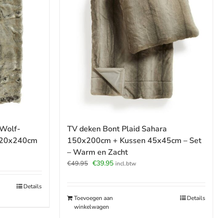
 Wolf-
TV deken Bont Plaid Sahara
220x240cm
150x200cm + Kussen 45x45cm – Set
– Warm en Zacht
Oorspronkelijke
Huidige
€
39.95
€
49.95
incl.btw
prijs
prijs
was:
is:
Details
€49.95.
€39.95.
Toevoegen aan
Details
winkelwagen