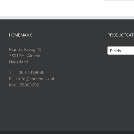
HOMEMAXX
PRODUCTCAT
Planthofsweg 41
Plaids
7601PH Almelo
Nederland
T : 06-51418085
E : info@homemaxx.nl
KvK : 56063652