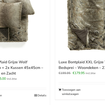
laid Grijze Wolf
Luxe Bontplaid XXL Grijze
 + 2x Kussen 45x45cm –
Bedsprei – Woondeken – 
Oorspronkelijke
Huidige
 en Zacht
€
179.95
€
199.95
incl.btw
prijs
prijs
pronkelijke
Huidige
5.00
incl.btw
was:
is:
prijs
€199.95.
€179.95.
:
is:
Toevoegen aan
.85.
€125.00.
winkelwagen
an
Details