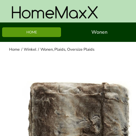
Ga
naar
inhoud
Wonen
HOME
Home
Winkel
Wonen
Plaids
Oversize Plaids