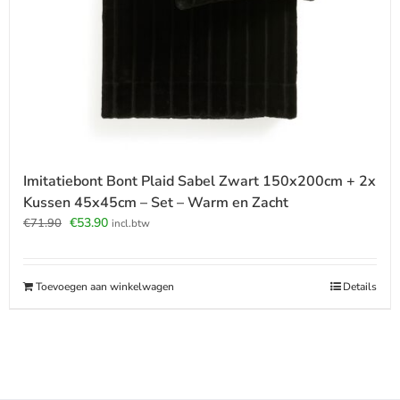
Imitatiebont Bont Plaid Sabel Zwart 150x200cm + 2x
Kussen 45x45cm – Set – Warm en Zacht
Oorspronkelijke
Huidige
€
53.90
€
71.90
incl.btw
prijs
prijs
was:
is:
€71.90.
€53.90.
Toevoegen aan winkelwagen
Details