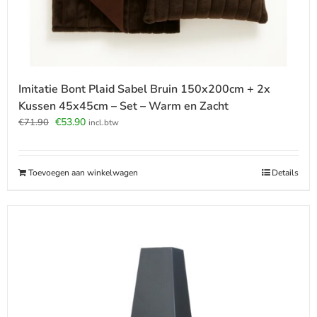
Imitatie Bont Plaid Sabel Bruin 150x200cm + 2x
Kussen 45x45cm – Set – Warm en Zacht
Oorspronkelijke
Huidige
€
53.90
€
71.90
incl.btw
prijs
prijs
was:
is:
€71.90.
€53.90.
Toevoegen aan winkelwagen
Details