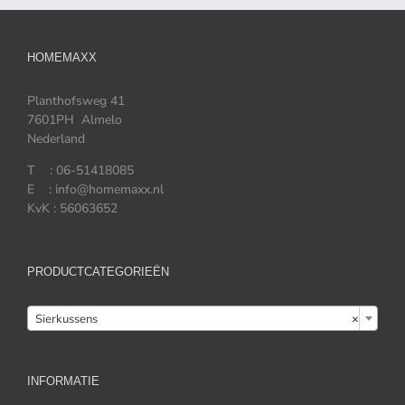
HOMEMAXX
Planthofsweg 41
7601PH Almelo
Nederland
T : 06-51418085
E : info@homemaxx.nl
KvK : 56063652
PRODUCTCATEGORIEËN

Sierkussens
×
INFORMATIE