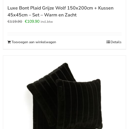
Luxe Bont Plaid Grijze Wolf 150x200cm + Kussen
45x45cm – Set – Warm en Zacht
Oorspronkelijke
Huidige
€
109.90
€
119.90
incl.btw
prijs
prijs
was:
is:
€119.90.
€109.90.
Toevoegen aan winkelwagen
Details