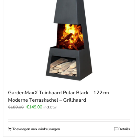
GardenMaxX Tuinhaard Pular Black – 122cm –
Moderne Terraskachel – Grillhaard
Oorspronkelijke
Huidige
€
149.00
€
189.00
incl.btw
prijs
prijs
was:
is:
€189.00.
€149.00.
Toevoegen aan winkelwagen
Details