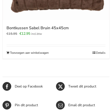
Bontkussen Sabel Bruin 45x45cm
Oorspronkelijke
Huidige
€
12.95
€
15.95
incl.btw
prijs
prijs
was:
is:
€15.95.
€12.95.
Toevoegen aan winkelwagen
Details
Deel op Facebook
Tweet dit product
Pin dit product
Email dit product