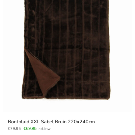
Bontplaid XXL Sabel Bruin 220x240cm
Oorspronkelijke
Huidige
€
69.95
€
79.95
incl.btw
prijs
prijs