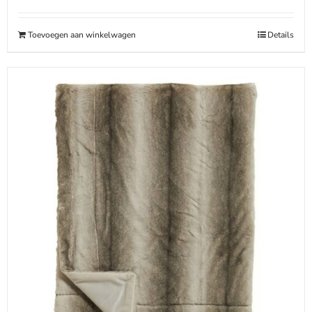
was:
is:
€71.90.
€53.90.
Toevoegen aan winkelwagen
Details