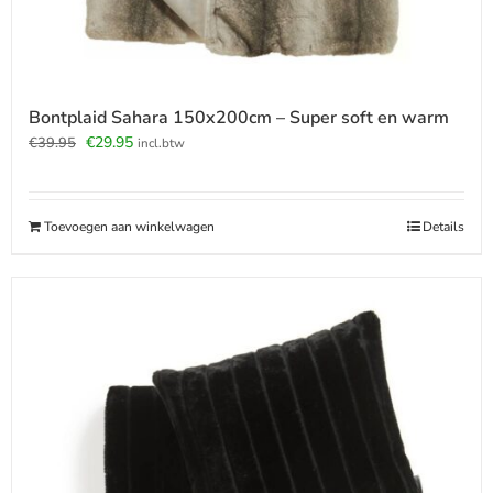
Bontplaid Sahara 150x200cm – Super soft en warm
Oorspronkelijke
Huidige
€
29.95
€
39.95
incl.btw
prijs
prijs
was:
is:
€39.95.
€29.95.
Toevoegen aan winkelwagen
Details