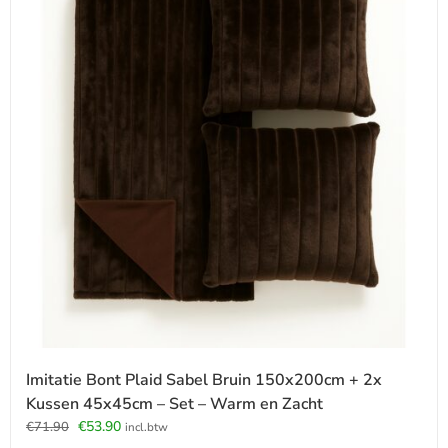
Imitatie Bont Plaid Sabel Bruin 150x200cm + 2x
Kussen 45x45cm – Set – Warm en Zacht
Oorspronkelijke
Huidige
€
53.90
€
71.90
incl.btw
prijs
prijs