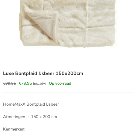
Luxe Bontplaid IJsbeer 150x200cm
Oorspronkelijke
Huidige
€
79.95
€
99.95
Op voorraad
incl.btw
prijs
prijs
was:
is:
€99.95.
€79.95.
HomeMaxX Bontplaid IJsbeer
Afmetingen : 150 x 200 cm
Kenmerken: