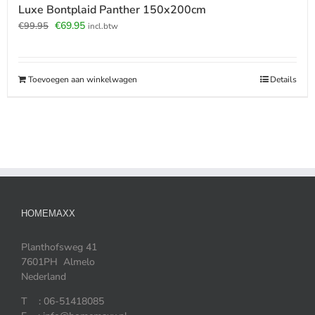
Luxe Bontplaid Panther 150x200cm
Oorspronkelijke
Huidige
€
69.95
€
99.95
incl.btw
prijs
prijs
was:
is:
€99.95.
€69.95.
Toevoegen aan winkelwagen
Details
HOMEMAXX
Planthofsweg 41
7601PH Almelo
Nederland
T : 06-51418085