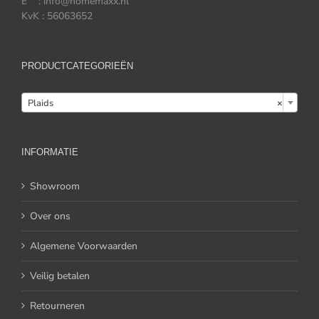
E : info@homemaxx.nl
KvK : 56063652
PRODUCTCATEGORIEËN

Plaids
×
INFORMATIE
Showroom
Over ons
Algemene Voorwaarden
Veilig betalen
Retourneren