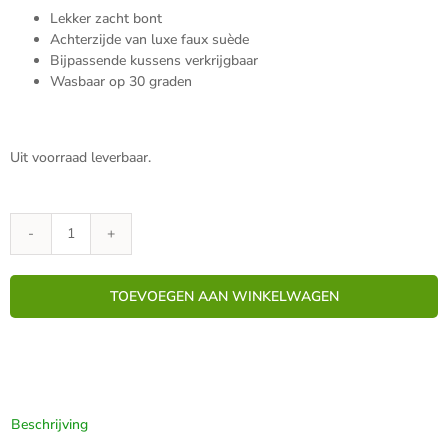
Lekker zacht bont
Achterzijde van luxe faux suède
Bijpassende kussens verkrijgbaar
Wasbaar op 30 graden
Uit voorraad leverbaar.
Luxe
Bontplaid
IJsbeer
TOEVOEGEN AAN WINKELWAGEN
150x200cm
aantal
Beschrijving