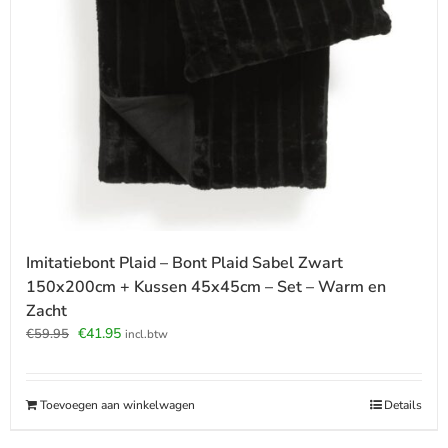
Imitatiebont Plaid – Bont Plaid Sabel Zwart
150x200cm + Kussen 45x45cm – Set – Warm en
Zacht
Oorspronkelijke
Huidige
€
41.95
€
59.95
incl.btw
prijs
prijs
was:
is:
€59.95.
€41.95.
Toevoegen aan winkelwagen
Details