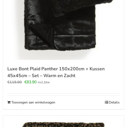
Luxe Bont Plaid Panther 150x200cm + Kussen
45x45cm – Set – Warm en Zacht
Oorspronkelijke
Huidige
€
83.90
€
119.90
incl.btw
prijs
prijs
was:
is:
€119.90.
€83.90.
Toevoegen aan winkelwagen
Details