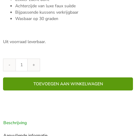
Achterzijde van luxe faux suède
Bijpassende kussens verkrijgbaar
Wasbaar op 30 graden
Uit voorraad leverbaar.
Bontplaid
Sabel
Bruin
TOEVOEGEN AAN WINKELWAGEN
150x200cm
aantal
Beschrijving
Aanvullende informatie