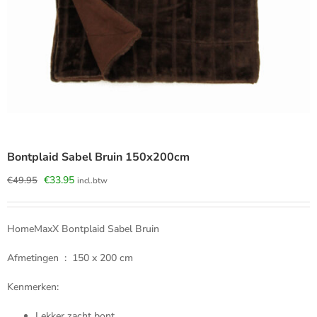
Bontplaid Sabel Bruin 150x200cm
Oorspronkelijke
Huidige
€
33.95
€
49.95
incl.btw
prijs
prijs
was:
is:
€49.95.
€33.95.
HomeMaxX Bontplaid Sabel Bruin
Afmetingen : 150 x 200 cm
Kenmerken:
Lekker zacht bont