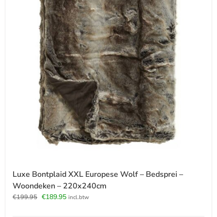
Luxe Bontplaid XXL Europese Wolf – Bedsprei –
Woondeken – 220x240cm
Oorspronkelijke
Huidige
€
189.95
€
199.95
incl.btw
prijs
prijs
was:
is: