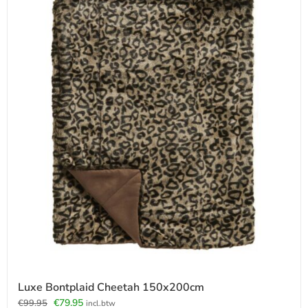
Luxe Bontplaid Cheetah 150x200cm
Oorspronkelijke
Huidige
€
79.95
€
99.95
incl.btw