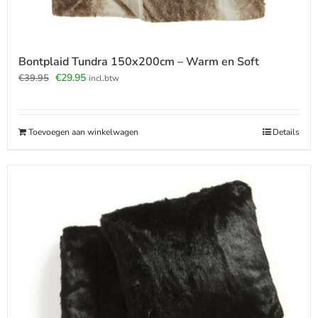
Bontplaid Tundra 150x200cm – Warm en Soft
Oorspronkelijke
Huidige
€
29.95
€
39.95
incl.btw
prijs
prijs
was:
is:
€39.95.
€29.95.
Toevoegen aan winkelwagen
Details