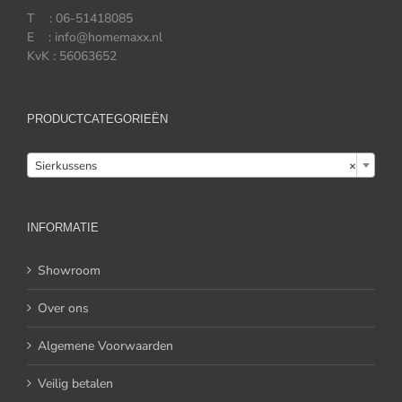
T : 06-51418085
E : info@homemaxx.nl
KvK : 56063652
PRODUCTCATEGORIEËN

Sierkussens
×
INFORMATIE
Showroom
Over ons
Algemene Voorwaarden
Veilig betalen