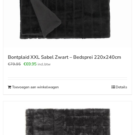
Bontplaid XXL Sabel Zwart – Bedsprei 220x240cm
Oorspronkelijke
Huidige
€
69.95
€
79.95
incl.btw
prijs
prijs
was:
is:
€79.95.
€69.95.
Toevoegen aan winkelwagen
Details