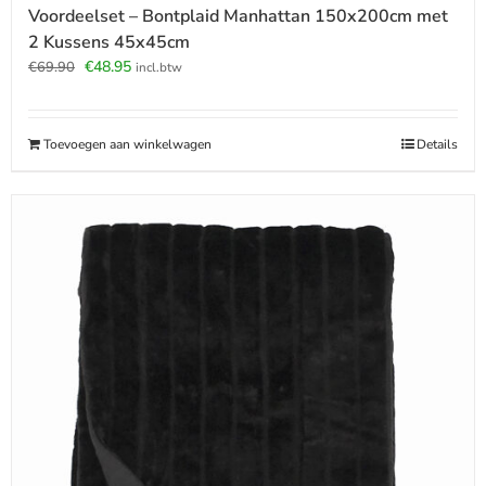
Voordeelset – Bontplaid Manhattan 150x200cm met
2 Kussens 45x45cm
Oorspronkelijke
Huidige
€
48.95
€
69.90
incl.btw
prijs
prijs
was:
is:
€69.90.
€48.95.
Toevoegen aan winkelwagen
Details