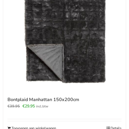
Bontplaid Manhattan 150x200cm
Oorspronkelijke
Huidige
€
29.95
€
39.95
incl.btw
prijs
prijs
was:
is:
€39.95.
€29.95.
Toevoegen aan winkelwagen
Details