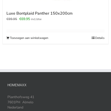
Luxe Bontplaid Panther 150x200cm
Oorspronkelijke
Huidige
€
69.95
€
99.95
incl.btw
prijs
prijs
was:
is:
€99.95.
€69.95.
Toevoegen aan winkelwagen
Details
HOMEMAXX
Planthofsweg 41
7601PH Almelo
Nederland