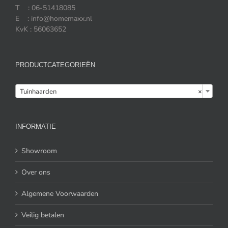
T : 06-51418085
E : info@homemaxx.nl
KvK : 56063652
PRODUCTCATEGORIEËN

Tuinhaarden
×
INFORMATIE
Showroom
Over ons
Algemene Voorwaarden
Veilig betalen