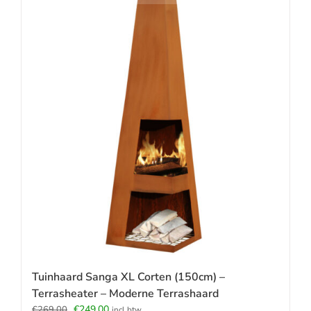
Tuinhaard Sanga XL Corten (150cm) –
Terrasheater – Moderne Terrashaard
Oorspronkelijke
Huidige
€
249.00
€
269.00
incl.btw