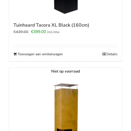
Tuinhaard Tacora XL Black (160cm)
Oorspronkelijke
Huidige
€
399.00
€
439.00
incl.btw
prijs
prijs
was:
is:
€439.00.
€399.00.
Toevoegen aan winkelwagen
Details
Niet op voorraad