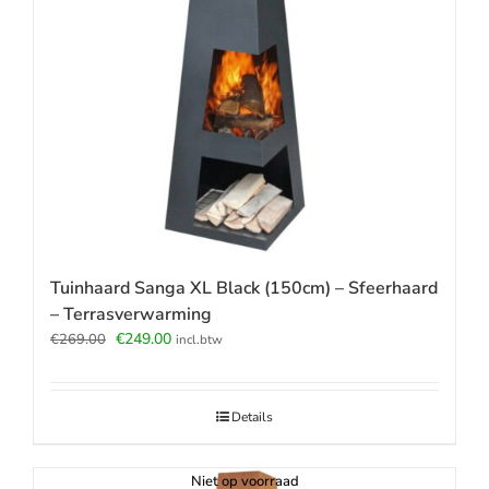
Tuinhaard Sanga XL Black (150cm) – Sfeerhaard
– Terrasverwarming
Oorspronkelijke
Huidige
€
249.00
€
269.00
incl.btw
prijs
prijs
was:
is:
€269.00.
€249.00.
Details
Niet op voorraad