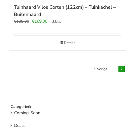
Tuinhaard Vilos Corten (122cm) – Tuinkachel –
Buitenhaard
Oorspronkelijke
Huidige
€
169.00
€
189.00
incl.btw
prijs
prijs
was:
is:
€189.00.
€169.00.
Details
Vorige
1
2
Categorieën
Coming-Soon
Deals