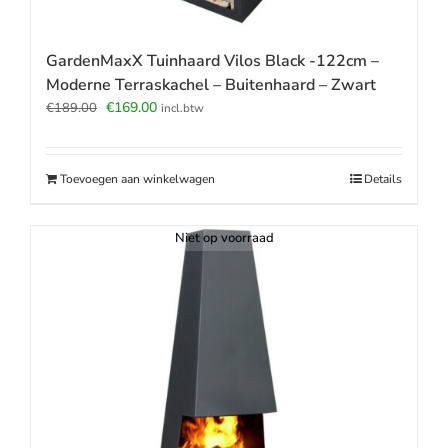
GardenMaxX Tuinhaard Vilos Black -122cm –
Moderne Terraskachel – Buitenhaard – Zwart
Oorspronkelijke
Huidige
€
169.00
€
189.00
incl.btw
prijs
prijs
was:
is:
€189.00.
€169.00.
Toevoegen aan winkelwagen
Details
Niet op voorraad