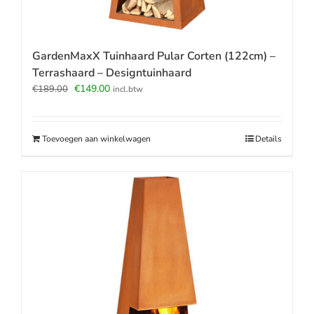
GardenMaxX Tuinhaard Pular Corten (122cm) –
Terrashaard – Designtuinhaard
Oorspronkelijke
Huidige
€
149.00
€
189.00
incl.btw
prijs
prijs
was:
is:
€189.00.
€149.00.
Toevoegen aan winkelwagen
Details