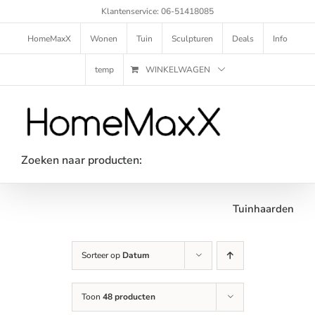
Ga
Klantenservice: 06-51418085
naar
inhoud
HomeMaxX
Wonen
Tuin
Sculpturen
Deals
Info
temp
WINKELWAGEN
Zoeken naar producten:
Tuinhaarden
Sorteer op
Datum
Toon
48 producten