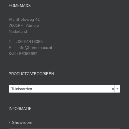
HOMEMAXX
Planthofsweg 41
7601PH Almelo
Nederland
T : 06-51418085
E : info@homemaxx.nl
KvK : 56063652
PRODUCTCATEGORIEËN

Tuinhaarden
×
INFORMATIE
Showroom