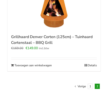
Grillhaard Denver Corten (125cm) – Tuinhaard
Cortenstaal – BBQ Grill
Oorspronkelijke
Huidige
€
149.00
€
169.00
incl.btw
prijs
prijs
was:
is:
€169.00.
€149.00.
Toevoegen aan winkelwagen
Details
Vorige
1
2