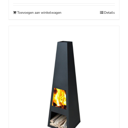
was:
is:
€189.00.
€99.00.
Toevoegen aan winkelwagen
Details