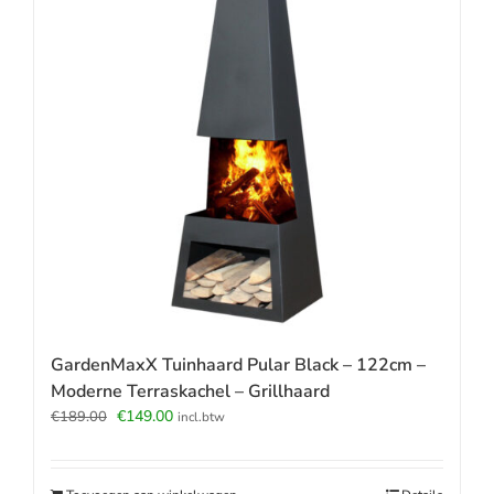
GardenMaxX Tuinhaard Pular Black – 122cm –
Moderne Terraskachel – Grillhaard
Oorspronkelijke
Huidige
€
149.00
€
189.00
incl.btw
prijs
prijs
was:
is:
€189.00.
€149.00.