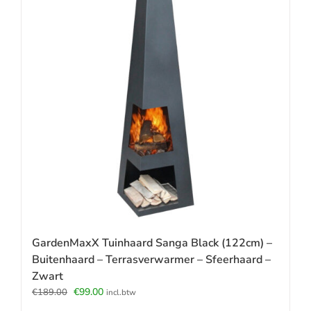
GardenMaxX Tuinhaard Sanga Black (122cm) –
Buitenhaard – Terrasverwarmer – Sfeerhaard –
Zwart
Oorspronkelijke
Huidige
€
99.00
€
189.00
incl.btw
prijs
prijs