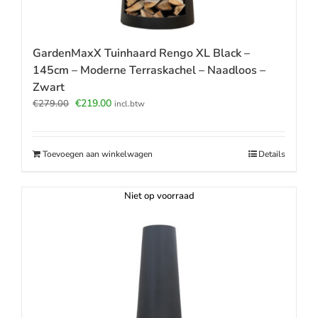
GardenMaxX Tuinhaard Rengo XL Black –
145cm – Moderne Terraskachel – Naadloos –
Zwart
Oorspronkelijke
Huidige
€
219.00
€
279.00
incl.btw
prijs
prijs
was:
is:
€279.00.
€219.00.
Toevoegen aan winkelwagen
Details
Niet op voorraad