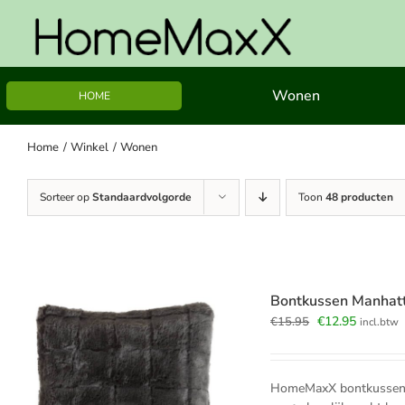
Ga
naar
inhoud
Wonen
HOME
Home
Winkel
Wonen
Sorteer op
Standaardvolgorde
Toon
48 producten
Bontkussen Manhatt
Oorspronkelijk
Huidige
€
12.95
€
15.95
incl.btw
prijs
prijs
was:
is:
€15.95.
€12.95.
HomeMaxX bontkussen M