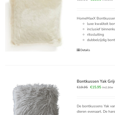
prijs
prijs
was:
is:
€19.95.
€15.95.
HomeMaxX Bontkussen I
luxe kwaliteit bo
inclusief binnen
ritssluiting
dubbelzijdig bon
Details
Bontkussen Yak Gri
Oorspronkelijk
Huidige
€
15.95
€
19.95
incl.btw
prijs
prijs
was:
is:
€19.95.
€15.95.
De bontkussens Yak van
dieren evenaart. De hare