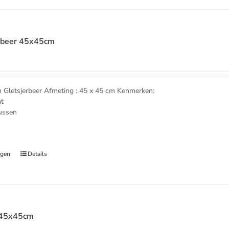
rbeer 45x45cm
e
letsjerbeer Afmeting : 45 x 45 cm Kenmerken:
nt
kussen
t
agen
Details
r 45x45cm
e