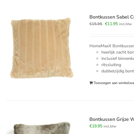
Bontkussen Sabel 
Oorspronkelijk
Huidige
€
11.95
€
15.95
incl.btw
prijs
prijs
was:
is:
€15.95.
€11.95.
HomeMaxX Bontkussen S
heerlijk zacht bo
inclusief binnen
ritssluiting
dubbelzijdig bon
Toevoegen aan winkelw
Bontkussen Grijze 
€
19.95
incl.btw