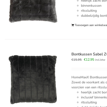
heerlijk zacht bo
binnenkussen
ritssluiting
dubbelzijdig bon
Toevoegen aan winkelw
Bontkussen Sabel 
Oorspronkelijk
Huidige
€
12.95
€
15.95
incl.btw
prijs
prijs
was:
is:
€15.95.
€12.95.
HomeMaxX Bontkussen Sab
Zowel de voorkant als d
voorzien van een ritssl
heerlijk zacht bo
inclusief binnen
ritssluiting