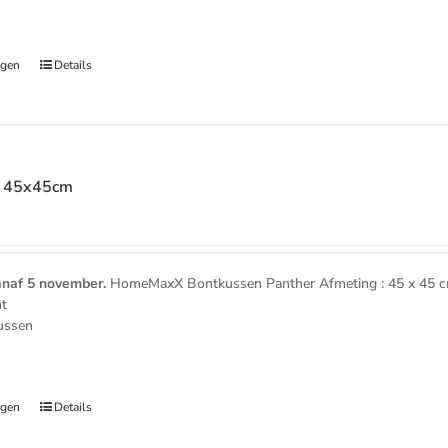
t
agen
Details
r 45x45cm
e
anaf 5 november.
HomeMaxX Bontkussen Panther Afmeting : 45 x 45 
nt
kussen
t
agen
Details