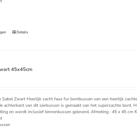
nt
t
agen
Details
Zwart 45x45cm
e
el Zwart Heerlijk zacht faux fur bontkussen van een heerlijk zachte k
e achterkant van dit sierkussen is gemaakt van het superzachte bont. H
uiting en wordt inclusief binnenkussen geleverd. Afmeting : 45 x 45 cm 
nt
kussen