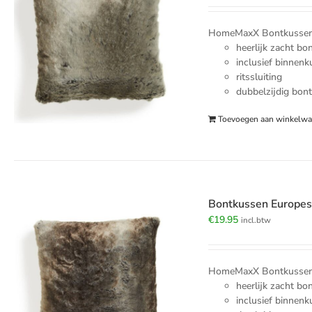
HomeMaxX Bontkussen G
heerlijk zacht bo
inclusief binnen
ritssluiting
dubbelzijdig bon
Toevoegen aan winkelw
Bontkussen Europe
€
19.95
incl.btw
HomeMaxX Bontkussen 
heerlijk zacht bo
inclusief binnen