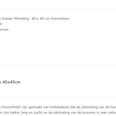
Jsbeer Afmeting : 45 x 45 cm Kenmerken:
nt
kussen
t
js 45x45cm
e
 HomeMaxX zijn gemaakt van imitatiebont dat de uitstraling van de har
n zijn lekker lang en zacht en de uitstraling van de kussens is zeer natuu