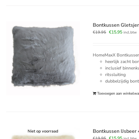
Bontkussen Gletsje
Oorspronkelijk
Huidige
€
15.95
€
19.95
incl.btw
prijs
prijs
was:
is:
€19.95.
€15.95.
HomeMaxX Bontkussen G
heerlijk zacht bo
inclusief binnen
ritssluiting
dubbelzijdig bon
Toevoegen aan winkelw
Bontkussen IJsbee
Niet op voorraad
Oorspronkelijk
Huidige
€
15.95
€
19.95
incl.btw