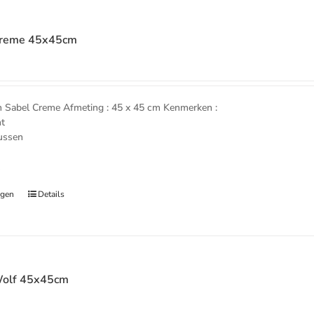
Creme 45x45cm
e
abel Creme Afmeting : 45 x 45 cm Kenmerken :
nt
kussen
t
agen
Details
Wolf 45x45cm