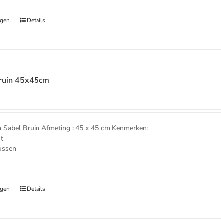
t
agen
Details
Bruin 45x45cm
e
abel Bruin Afmeting : 45 x 45 cm Kenmerken:
nt
kussen
t
agen
Details