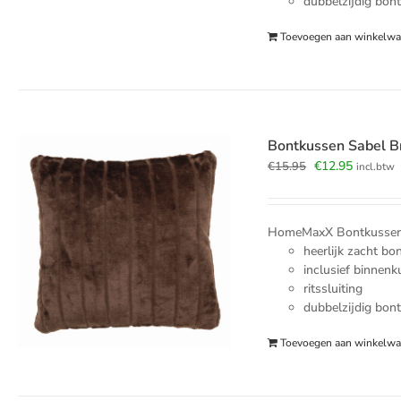
dubbelzijdig bon
Toevoegen aan winkelw
Bontkussen Sabel 
Oorspronkelijk
Huidige
€
12.95
€
15.95
incl.btw
prijs
prijs
was:
is:
€15.95.
€12.95.
HomeMaxX Bontkussen S
heerlijk zacht bo
inclusief binnen
ritssluiting
dubbelzijdig bon
Toevoegen aan winkelw