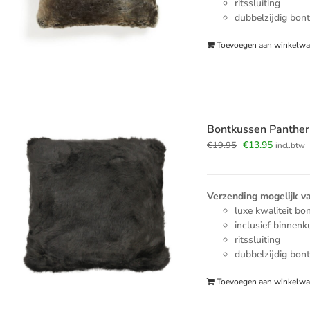
ritssluiting
dubbelzijdig bon
Toevoegen aan winkelw
Bontkussen Panthe
Oorspronkelijk
Huidige
€
13.95
€
19.95
incl.btw
prijs
prijs
was:
is:
€19.95.
€13.95.
Verzending mogelijk v
luxe kwaliteit bo
inclusief binnen
ritssluiting
dubbelzijdig bon
Toevoegen aan winkelw