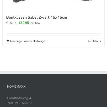
Bontkussen Sabel Zwart 45x45cm
Oorspronkelijke
Huidige
€
12.95
€
15.95
incl.btw
prijs
prijs
was:
is:
€15.95.
€12.95.
Toevoegen aan winkelwagen
Details
HOMEMAXX
Planthofsweg 41
7601PH Almelo