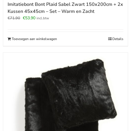
Imitatiebont Bont Plaid Sabel Zwart 150x200cm + 2x
Kussen 45x45cm – Set – Warm en Zacht
Oorspronkelijke
Huidige
€
53.90
€
71.90
incl.btw
prijs
prijs
was:
is:
€71.90.
€53.90.
Toevoegen aan winkelwagen
Details