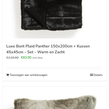
Luxe Bont Plaid Panther 150x200cm + Kussen
45x45cm – Set – Warm en Zacht
Oorspronkelijke
Huidige
€
83.90
€
119.90
incl.btw
prijs
prijs
was:
is:
€119.90.
€83.90.
Toevoegen aan winkelwagen
Details