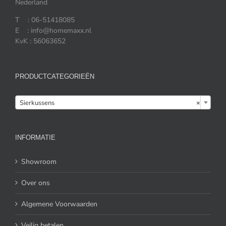
Nederland
T : 06-51418085
E : info@homemaxx.nl
KvK : 56063652
PRODUCTCATEGORIEËN

Sierkussens
×
INFORMATIE
Showroom
Over ons
Algemene Voorwaarden
Veilig betalen