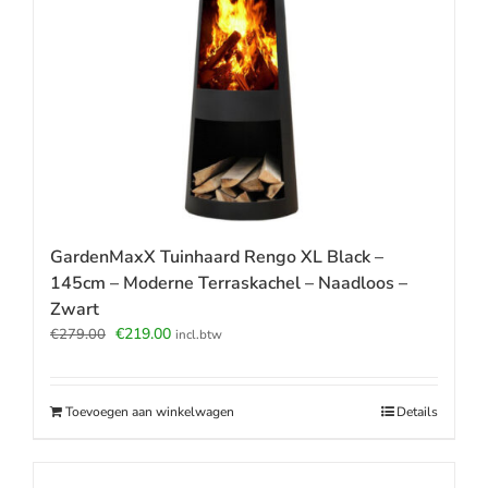
GardenMaxX Tuinhaard Rengo XL Black –
145cm – Moderne Terraskachel – Naadloos –
Zwart
Oorspronkelijke
Huidige
€
219.00
€
279.00
incl.btw
prijs
prijs
was:
is:
€279.00.
€219.00.
Toevoegen aan winkelwagen
Details