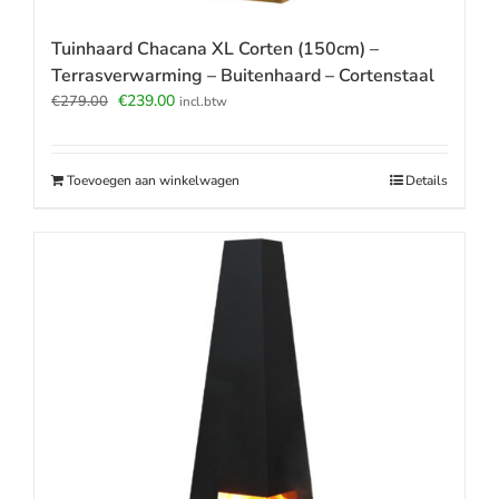
Tuinhaard Chacana XL Corten (150cm) –
Terrasverwarming – Buitenhaard – Cortenstaal
Oorspronkelijke
Huidige
€
239.00
€
279.00
incl.btw
prijs
prijs
was:
is:
€279.00.
€239.00.
Toevoegen aan winkelwagen
Details