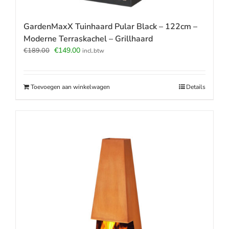
GardenMaxX Tuinhaard Pular Black – 122cm –
Moderne Terraskachel – Grillhaard
Oorspronkelijke
Huidige
€
149.00
€
189.00
incl.btw
prijs
prijs
was:
is:
€189.00.
€149.00.
Toevoegen aan winkelwagen
Details