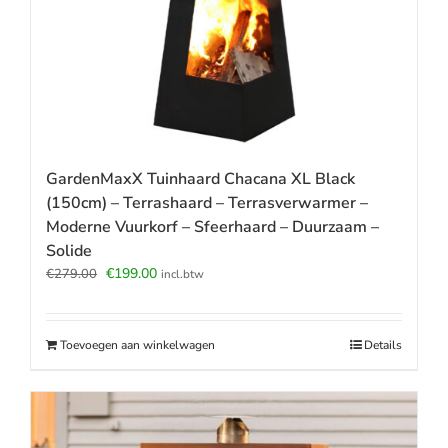
GardenMaxX Tuinhaard Chacana XL Black
(150cm) – Terrashaard – Terrasverwarmer –
Moderne Vuurkorf – Sfeerhaard – Duurzaam –
Solide
Oorspronkelijke
Huidige
€
199.00
€
279.00
incl.btw
prijs
prijs
was:
is:
€279.00.
€199.00.
Toevoegen aan winkelwagen
Details