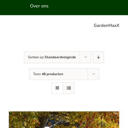
Over ons
GardenMaxX
Sorteer op
Standaardvolgorde
Toon
48 producten