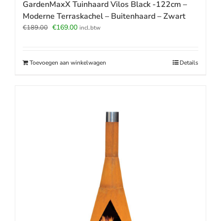
GardenMaxX Tuinhaard Vilos Black -122cm –
Moderne Terraskachel – Buitenhaard – Zwart
Oorspronkelijke
Huidige
€
169.00
€
189.00
incl.btw
prijs
prijs
was:
is:
€189.00.
€169.00.
Toevoegen aan winkelwagen
Details