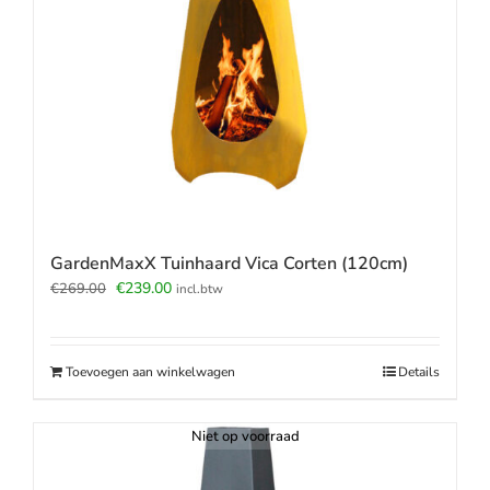
GardenMaxX Tuinhaard Vica Corten (120cm)
Oorspronkelijke
Huidige
€
239.00
€
269.00
incl.btw
prijs
prijs
was:
is:
€269.00.
€239.00.
Toevoegen aan winkelwagen
Details
Niet op voorraad