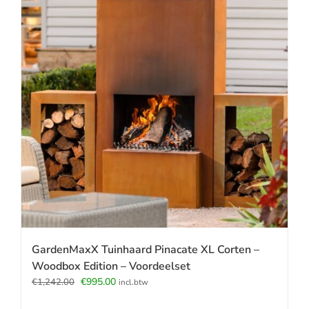
GardenMaxX Tuinhaard Pinacate XL Corten –
Woodbox Edition – Voordeelset
Oorspronkelijke
Huidige
€
995.00
€
1,242.00
incl.btw
prijs
prijs