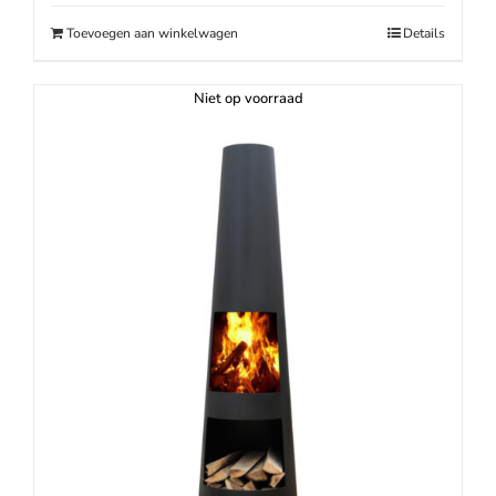
€179.00.
€129.00.
Toevoegen aan winkelwagen
Details
Niet op voorraad