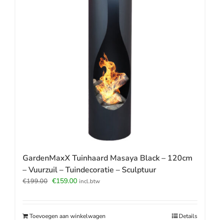
GardenMaxX Tuinhaard Masaya Black – 120cm
– Vuurzuil – Tuindecoratie – Sculptuur
Oorspronkelijke
Huidige
€
159.00
€
199.00
incl.btw
prijs
prijs
was:
is:
€199.00.
€159.00.
Toevoegen aan winkelwagen
Details