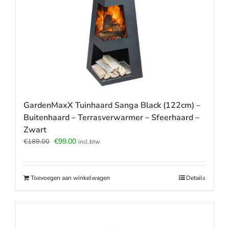
GardenMaxX Tuinhaard Sanga Black (122cm) –
Buitenhaard – Terrasverwarmer – Sfeerhaard –
Zwart
Oorspronkelijke
Huidige
€
99.00
€
189.00
incl.btw
prijs
prijs
was:
is:
€189.00.
€99.00.
Toevoegen aan winkelwagen
Details