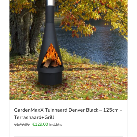
GardenMaxX Tuinhaard Denver Black – 125cm –
Terrashaard+Grill
Oorspronkelijke
Huidige
€
129.00
€
179.00
incl.btw
prijs
prijs
was:
is: