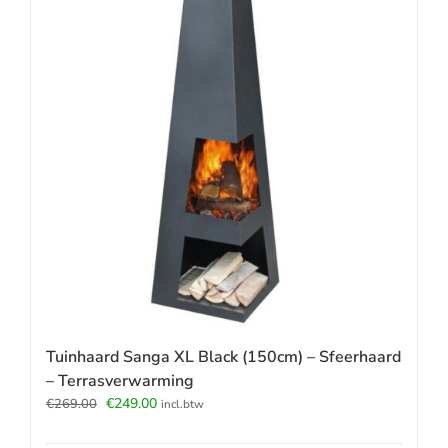
Tuinhaard Sanga XL Black (150cm) – Sfeerhaard
– Terrasverwarming
Oorspronkelijke
Huidige
€
249.00
€
269.00
incl.btw
prijs
prijs
was:
is: