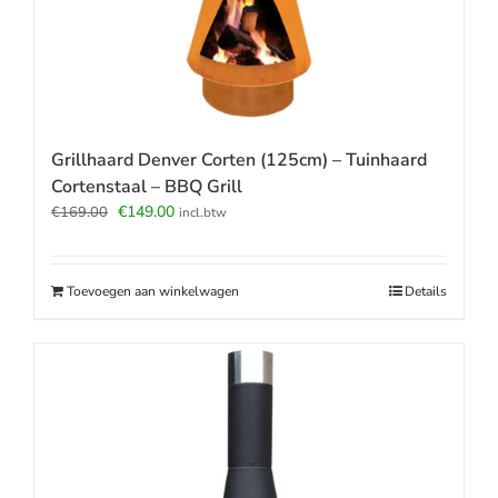
Grillhaard Denver Corten (125cm) – Tuinhaard
Cortenstaal – BBQ Grill
Oorspronkelijke
Huidige
€
149.00
€
169.00
incl.btw
prijs
prijs
was:
is:
€169.00.
€149.00.
Toevoegen aan winkelwagen
Details