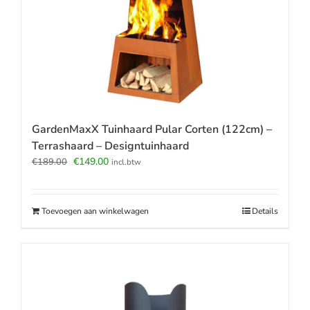
GardenMaxX Tuinhaard Pular Corten (122cm) –
Terrashaard – Designtuinhaard
Oorspronkelijke
Huidige
€
149.00
€
189.00
incl.btw
prijs
prijs
was:
is:
€189.00.
€149.00.
Toevoegen aan winkelwagen
Details