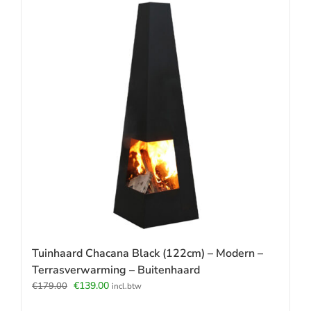
Tuinhaard Chacana Black (122cm) – Modern –
Terrasverwarming – Buitenhaard
Oorspronkelijke
Huidige
€
139.00
€
179.00
incl.btw
prijs
prijs