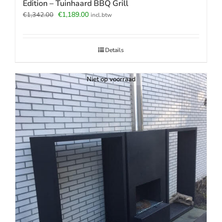
Edition – Tuinhaard BBQ Grill
Oorspronkelijke
Huidige
€
1,189.00
€
1,342.00
incl.btw
prijs
prijs
was:
is:
€1,342.00.
€1,189.00.
Details
Niet op voorraad