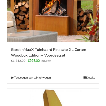
GardenMaxX Tuinhaard Pinacate XL Corten –
Woodbox Edition – Voordeelset
Oorspronkelijke
Huidige
€
995.00
€
1,242.00
incl.btw
prijs
prijs
was:
is:
€1,242.00.
€995.00.
Toevoegen aan winkelwagen
Details