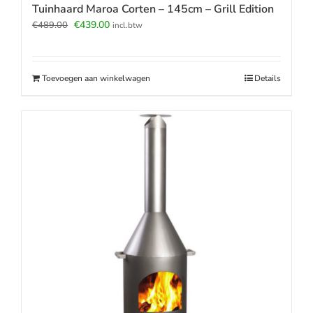
Tuinhaard Maroa Corten – 145cm – Grill Edition
Oorspronkelijke
Huidige
€
439.00
€
489.00
incl.btw
prijs
prijs
was:
is:
€489.00.
€439.00.
Toevoegen aan winkelwagen
Details