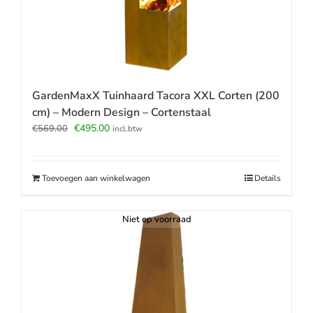
GardenMaxX Tuinhaard Tacora XXL Corten (200
cm) – Modern Design – Cortenstaal
Oorspronkelijke
Huidige
€
495.00
€
569.00
incl.btw
prijs
prijs
was:
is:
€569.00.
€495.00.
Toevoegen aan winkelwagen
Details
Niet op voorraad