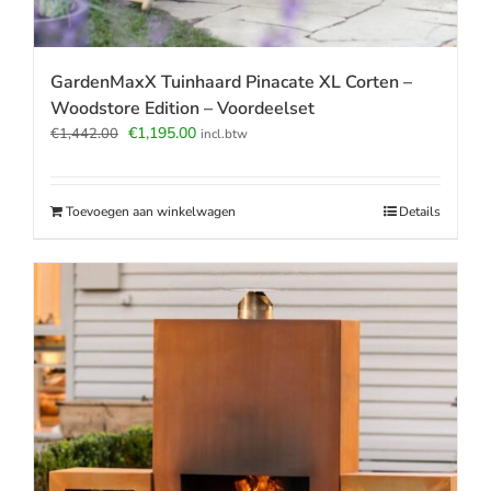
GardenMaxX Tuinhaard Pinacate XL Corten –
Woodstore Edition – Voordeelset
Oorspronkelijke
Huidige
€
1,195.00
€
1,442.00
incl.btw
prijs
prijs
was:
is:
€1,442.00.
€1,195.00.
Toevoegen aan winkelwagen
Details