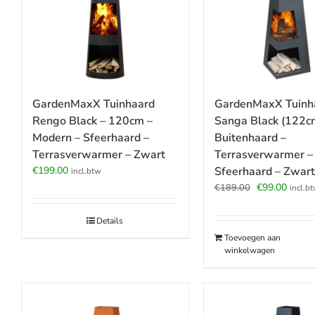
GardenMaxX Tuinhaard
GardenMaxX Tuinh
Rengo Black – 120cm –
Sanga Black (122c
Modern – Sfeerhaard –
Buitenhaard –
Terrasverwarmer – Zwart
Terrasverwarmer –
€
199.00
Sfeerhaard – Zwart
incl.btw
Oorspronkeli
Huidig
€
99.00
€
189.00
incl.b
prijs
prijs
was:
is:
Details
€189.00.
€99.00
Toevoegen aan
winkelwagen