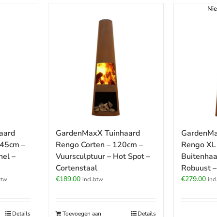
Nie
aard
GardenMaxX Tuinhaard
GardenMa
145cm –
Rengo Corten – 120cm –
Rengo XL 
el –
Vuursculptuur – Hot Spot –
Buitenhaa
Cortenstaal
Robuust –
jke
ige
€
189.00
€
279.00
btw
incl.btw
inc
.00.
Details
Toevoegen aan
Details