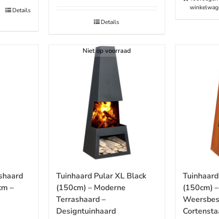
winkelwag
Details
Details
Niet op voorraad
Tuinhaard Pular XL Black
Tuinhaard
shaard
(150cm) – Moderne
(150cm) –
cm –
Terrashaard –
Weersbes
Designtuinhaard
Cortensta