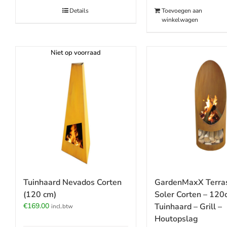
€269.00.
€249.00.
Toevoegen aan
Details
winkelwagen
Niet op voorraad
Tuinhaard Nevados Corten
GardenMaxX Terra
(120 cm)
Soler Corten – 120
€
169.00
Tuinhaard – Grill –
incl.btw
Houtopslag