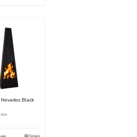
 Nevados Black
l.btw
 aan
Details