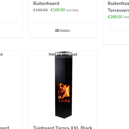
Buitenhaa
Buitenhaard
Oorspronkelijke
Huidige
Terrasve
€
169.00
€
189.00
incl.btw
prijs
prijs
€
269.00
inc
was:
is:
€189.00.
€169.00.
Details
ad
Niet op voorraad
aard
Tuinhaard Tacora XXL Black