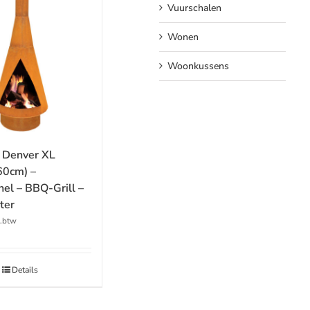
Vuurschalen
Wonen
Woonkussens
 Denver XL
60cm) –
hel – BBQ-Grill –
ter
l.btw
Details