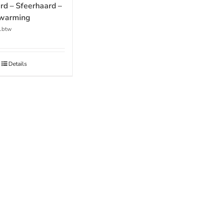
rd – Sfeerhaard –
rwarming
l.btw
Details