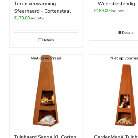
Terrasverwarming –
– Weersbestendig
Sfeerhaard – Cortenstaal
€
189.00
incl.btw
€
179.00
incl.btw
Details
Details
Niet op voorraad
Niet op voorra
GardenMaxX Tuinh
Tuinhaard Sanga XL Corten