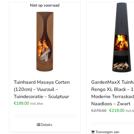
Niet op voorraad
GardenMaxX Tuinh
Tuinhaard Masaya Corten
Rengo XL Black – 
(120cm) – Vuurzuil –
Moderne Terraskach
Tuindecoratie – Sculptuur
Naadloos – Zwart
€
199.00
incl.btw
Oorspronkeli
Huid
€
219.00
€
279.00
incl.
prijs
prijs
was:
is:
Details
€279.00.
€219
Toevoegen aan