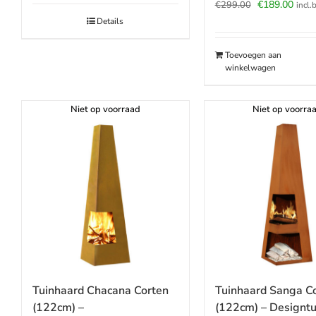
Oorspronkeli
Huid
€
189.00
€
299.00
incl.
prijs
prijs
Details
was:
is:
€299.00.
€189
Toevoegen aan
winkelwagen
Niet op voorraad
Niet op voorra
Tuinhaard Chacana Corten
Tuinhaard Sanga C
(122cm) –
(122cm) – Designtu