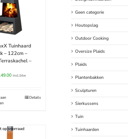
Geen categorie
Houtopslag
Outdoor Cooking
xX Tuinhaard
Oversize Plaids
ck – 122cm –
erraskachel –
Plaids
rspronkelijke
Huidige
149.00
incl.btw
Plantenbakken
ijs
prijs
s:
is:
Sculpturen
89.00.
€149.00.
 aan
Details
en
Sierkussens
Tuin
t op voorraad
Tuinhaarden