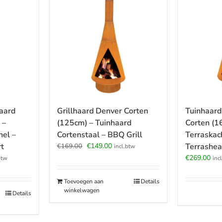
aard
Grillhaard Denver Corten
Tuinhaard
 –
(125cm) – Tuinhaard
Corten (1
el –
Cortenstaal – BBQ Grill
Terraskac
Oorspronkelijke
Huidige
t
€
149.00
Terrashea
€
169.00
incl.btw
prijs
prijs
jke
ige
€
269.00
btw
inc
was:
is:
€169.00.
€149.00.
Toevoegen aan
Details
.00.
winkelwagen
Details