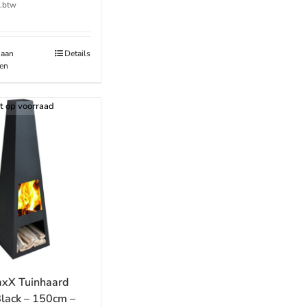
l.btw
 aan
Details
en
t op voorraad
xX Tuinhaard
Black – 150cm –