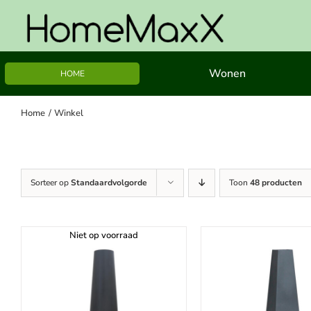
Ga
naar
inhoud
Wonen
HOME
Home
Winkel
Sorteer op
Standaardvolgorde
Toon
48 producten
Niet op voorraad