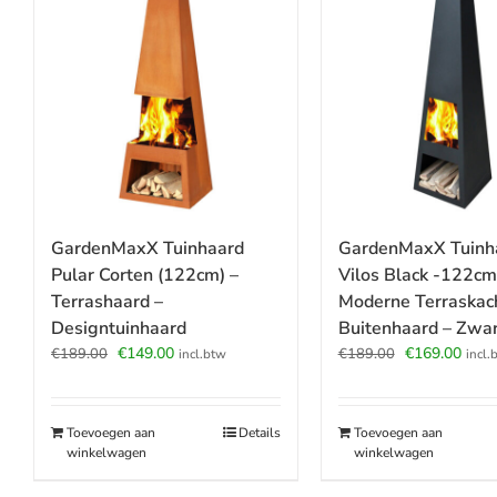
GardenMaxX Tuinhaard
GardenMaxX Tuinh
Pular Corten (122cm) –
Vilos Black -122cm
Terrashaard –
Moderne Terraskach
Designtuinhaard
Buitenhaard – Zwar
Oorspronkelijke
Huidige
Oorspronkeli
Huid
€
149.00
€
169.00
€
189.00
€
189.00
incl.btw
incl.
prijs
prijs
prijs
prijs
was:
is:
was:
is:
€189.00.
€149.00.
€189.00.
€169
Toevoegen aan
Details
Toevoegen aan
winkelwagen
winkelwagen