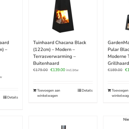
aard
GardenMa
Tuinhaard Chacana Black
m) –
Pular Bla
(122cm) – Modern –
Moderne T
Terrasverwarming –
Grillhaard
Buitenhaard
Oo
Oorspronkelijke
Huidige
€
€
139.00
€
189.00
€
179.00
incl.btw
pr
prijs
prijs
jke
e
tw
wa
was:
is:
€1
€179.00.
€139.00.
Toevoegen
Toevoegen aan
Details
.
winkelwag
winkelwagen
Details
Nie