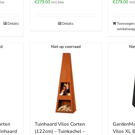
jke
ige
€
279.00
€
279.00
incl.btw
inc
btw
.00.
Details
Toevoegen
Details
winkelwag
ad
Niet op voorraad
Nie
GardenMa
orten
Tuinhaard Vilos Corten
Vilos XL 
inhaard
(122cm) – Tuinkachel –