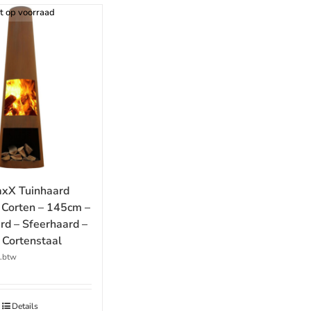
t op voorraad
xX Tuinhaard
Corten – 145cm –
rd – Sfeerhaard –
 Cortenstaal
l.btw
Details