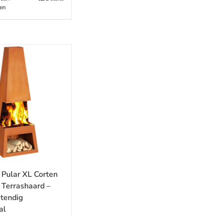
en
 Pular XL Corten
 Terrashaard –
tendig
al