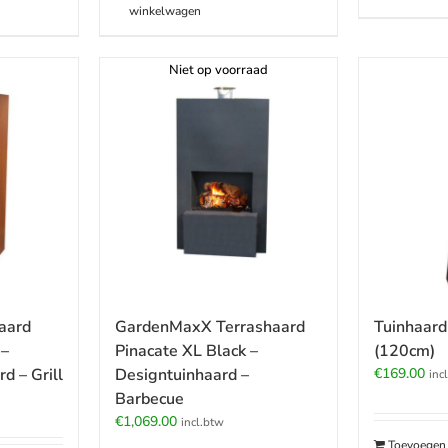
winkelwagen
Niet op voorraad
aard
GardenMaxX Terrashaard
Tuinhaard
 –
Pinacate XL Black –
(120cm)
d – Grill
Designtuinhaard –
€
169.00
inc
Barbecue
€
1,069.00
incl.btw
Toevoegen