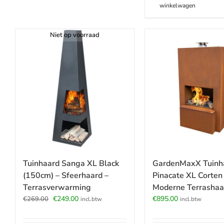
winkelwagen
Niet op voorraad
GardenMaxX Tuinh
Tuinhaard Sanga XL Black
Pinacate XL Corten
(150cm) – Sfeerhaard –
Moderne Terrashaar
Terrasverwarming
Oorspronkelijke
Huidige
€
895.00
€
249.00
€
269.00
incl.btw
incl.btw
prijs
prijs
was:
is: