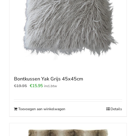
Bontkussen Yak Grijs 45x45cm
Oorspronkelijke
Huidige
€
15.95
€
19.95
incl.btw
prijs
prijs
was:
is:
€19.95.
€15.95.
Toevoegen aan winkelwagen
Details