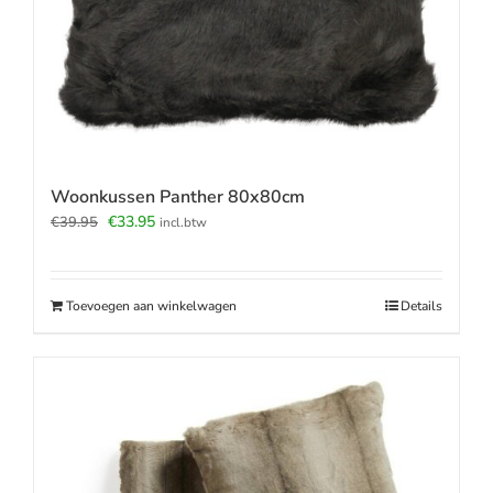
Woonkussen Panther 80x80cm
Oorspronkelijke
Huidige
€
33.95
€
39.95
incl.btw
prijs
prijs
was:
is:
€39.95.
€33.95.
Toevoegen aan winkelwagen
Details