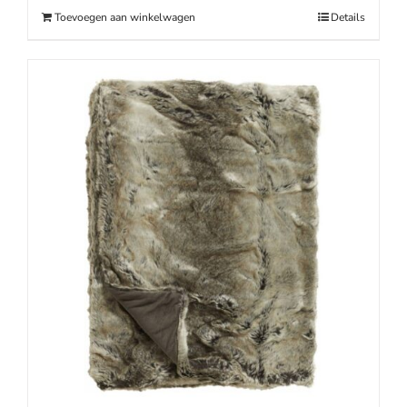
€119.90.
€83.90.
Toevoegen aan winkelwagen
Details