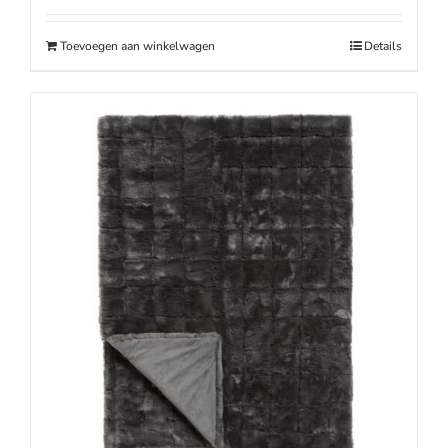
was:
is:
€39.95.
€29.95.
Toevoegen aan winkelwagen
Details