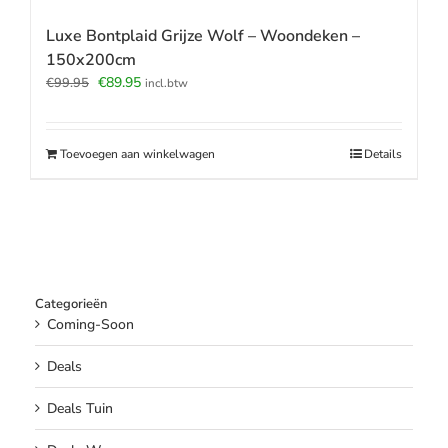
Luxe Bontplaid Grijze Wolf – Woondeken –
150x200cm
Oorspronkelijke
Huidige
€
89.95
€
99.95
incl.btw
prijs
prijs
was:
is:
€99.95.
€89.95.
Toevoegen aan winkelwagen
Details
Categorieën
Coming-Soon
Deals
Deals Tuin