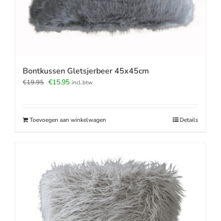
Bontkussen Gletsjerbeer 45x45cm
Oorspronkelijke
Huidige
€
15.95
€
19.95
incl.btw
prijs
prijs
was:
is:
€19.95.
€15.95.
Toevoegen aan winkelwagen
Details