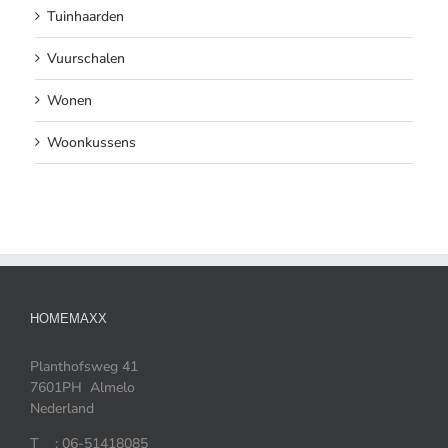
Tuinhaarden
Vuurschalen
Wonen
Woonkussens
HOMEMAXX
Planthofsweg 41
7601PH Almelo
Nederland
T : 06-51418085