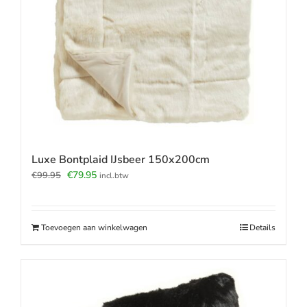
Luxe Bontplaid IJsbeer 150x200cm
Oorspronkelijke
Huidige
€
79.95
€
99.95
incl.btw
prijs
prijs
was:
is:
€99.95.
€79.95.
Toevoegen aan winkelwagen
Details