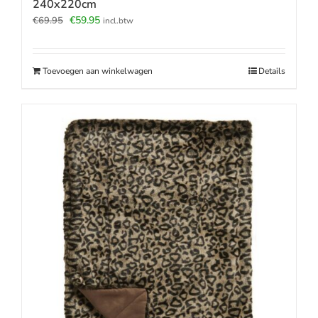
240x220cm
Oorspronkelijke
Huidige
€
59.95
€
69.95
incl.btw
prijs
prijs
was:
is:
€69.95.
€59.95.
Toevoegen aan winkelwagen
Details