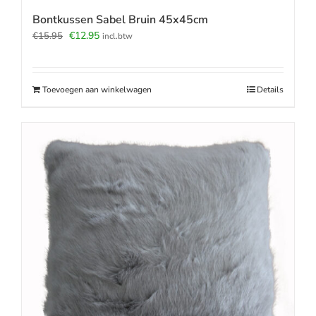
Bontkussen Sabel Bruin 45x45cm
Oorspronkelijke
Huidige
€
12.95
€
15.95
incl.btw
prijs
prijs
was:
is:
€15.95.
€12.95.
Toevoegen aan winkelwagen
Details