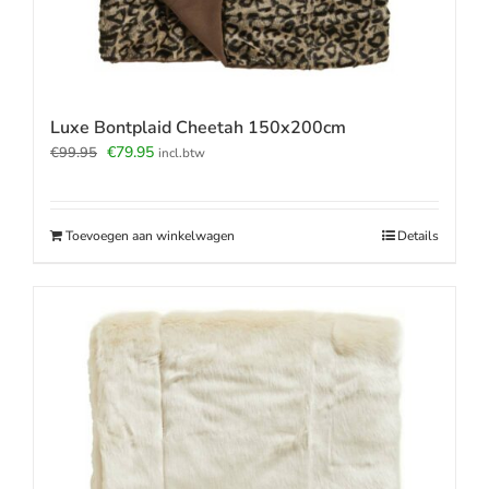
Luxe Bontplaid Cheetah 150x200cm
Oorspronkelijke
Huidige
€
79.95
€
99.95
incl.btw
prijs
prijs
was:
is:
€99.95.
€79.95.
Toevoegen aan winkelwagen
Details