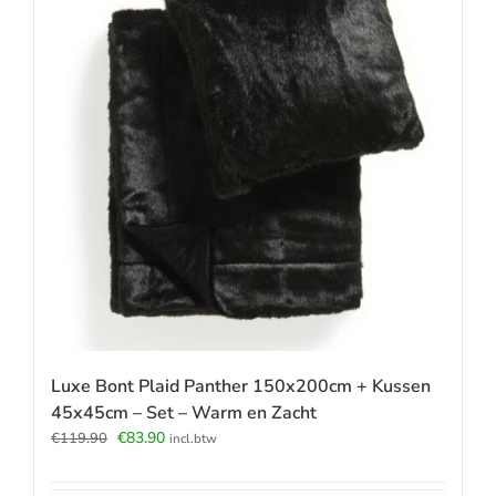
Luxe Bont Plaid Panther 150x200cm + Kussen
45x45cm – Set – Warm en Zacht
Oorspronkelijke
Huidige
€
83.90
€
119.90
incl.btw
prijs
prijs
was:
is: