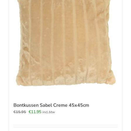
Bontkussen Sabel Creme 45x45cm
Oorspronkelijke
Huidige
€
11.95
€
15.95
incl.btw
prijs
prijs
was:
is:
€15.95.
€11.95.