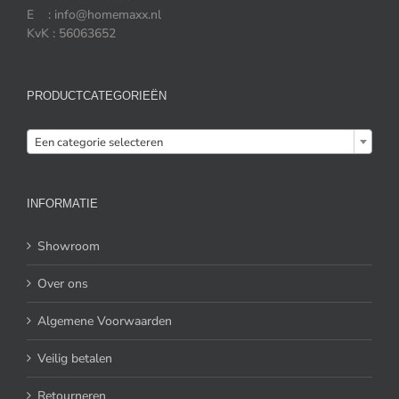
E : info@homemaxx.nl
KvK : 56063652
PRODUCTCATEGORIEËN

Een categorie selecteren
INFORMATIE
Showroom
Over ons
Algemene Voorwaarden
Veilig betalen
Retourneren