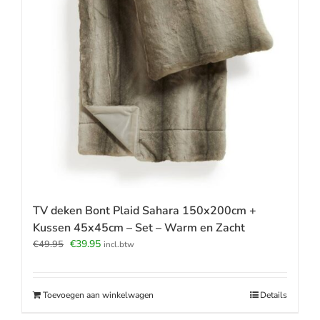
TV deken Bont Plaid Sahara 150x200cm +
Kussen 45x45cm – Set – Warm en Zacht
Oorspronkelijke
Huidige
€
39.95
€
49.95
incl.btw
prijs
prijs
was:
is:
€49.95.
€39.95.
Toevoegen aan winkelwagen
Details