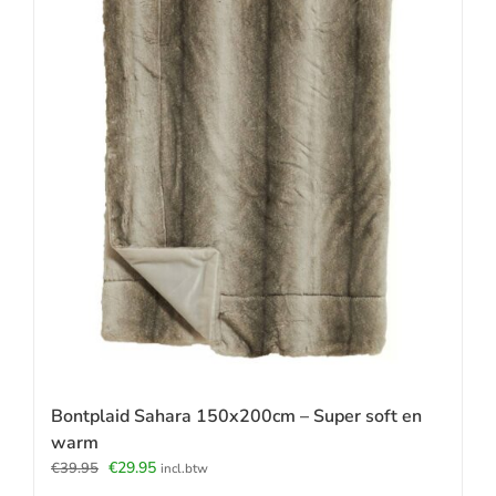
Bontplaid Sahara 150x200cm – Super soft en
warm
Oorspronkelijke
Huidige
€
29.95
€
39.95
incl.btw
prijs
prijs