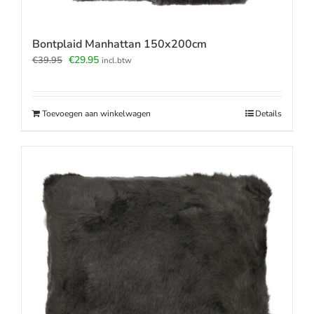
Bontplaid Manhattan 150x200cm
Oorspronkelijke
Huidige
€
29.95
€
39.95
incl.btw
prijs
prijs
was:
is:
€39.95.
€29.95.
Toevoegen aan winkelwagen
Details