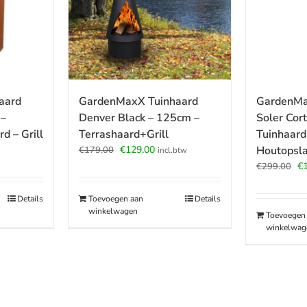
aard
GardenMaxX Tuinhaard
GardenMa
 –
Denver Black – 125cm –
Soler Cor
d – Grill
Terrashaard+Grill
Tuinhaard 
Oorspronkelijke
Huidige
€
129.00
Houtopsl
€
179.00
incl.btw
prijs
prijs
Oo
€
€
299.00
was:
is:
pr
€179.00.
€129.00.
wa
Details
Toevoegen aan
Details
€2
winkelwagen
Toevoegen
winkelwag