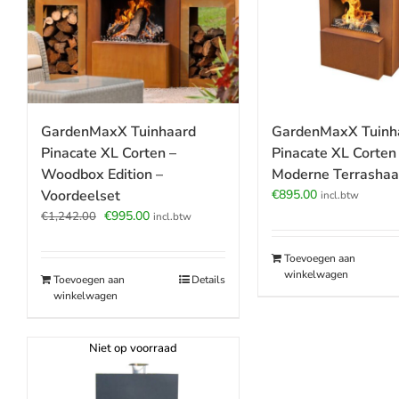
GardenMaxX Tuinhaard
GardenMaxX Tuinh
Pinacate XL Corten –
Pinacate XL Corten
Woodbox Edition –
Moderne Terrashaar
Voordeelset
€
895.00
incl.btw
Oorspronkelijke
Huidige
€
995.00
€
1,242.00
incl.btw
prijs
prijs
was:
is:
Toevoegen aan
€1,242.00.
€995.00.
winkelwagen
Toevoegen aan
Details
winkelwagen
Niet op voorraad