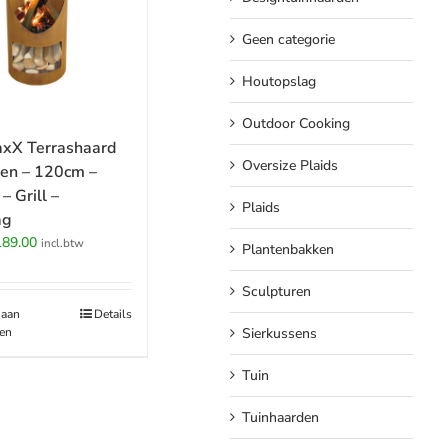
Geen categorie
Houtopslag
Outdoor Cooking
xX Terrashaard
Oversize Plaids
ten – 120cm –
– Grill –
Plaids
ag
rspronkelijke
Huidige
189.00
incl.btw
Plantenbakken
ijs
prijs
s:
is:
Sculpturen
99.00.
€189.00.
 aan
Details
en
Sierkussens
Tuin
Tuinhaarden