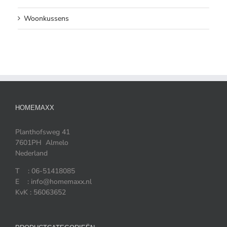
Woonkussens
HOMEMAXX
Planthofsweg 41
7601PH Almelo
Nederland
T : 06-51418085
E : info@homemaxx.nl
KvK : 56063652