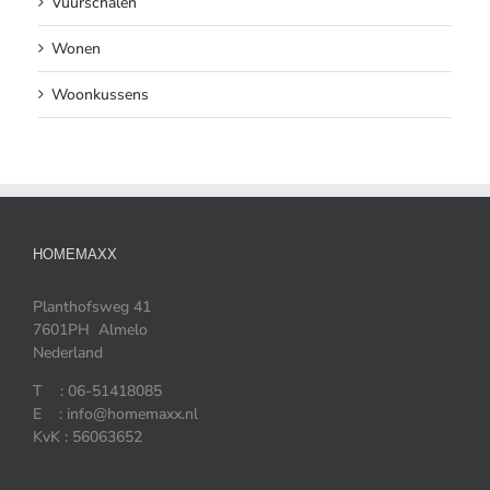
Vuurschalen
Wonen
Woonkussens
HOMEMAXX
Planthofsweg 41
7601PH Almelo
Nederland
T : 06-51418085
E : info@homemaxx.nl
KvK : 56063652