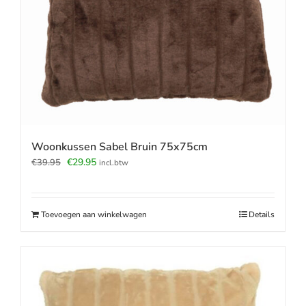
Woonkussen Sabel Bruin 75x75cm
Oorspronkelijke
Huidige
€
29.95
€
39.95
incl.btw
prijs
prijs
was:
is:
€39.95.
€29.95.
Toevoegen aan winkelwagen
Details