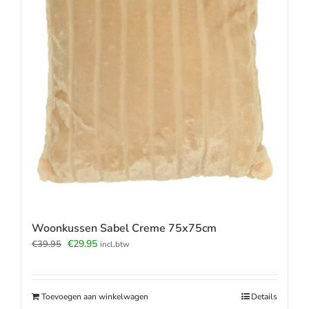
Woonkussen Sabel Creme 75x75cm
Oorspronkelijke
Huidige
€
29.95
€
39.95
incl.btw
prijs
prijs
was:
is:
€39.95.
€29.95.
Toevoegen aan winkelwagen
Details