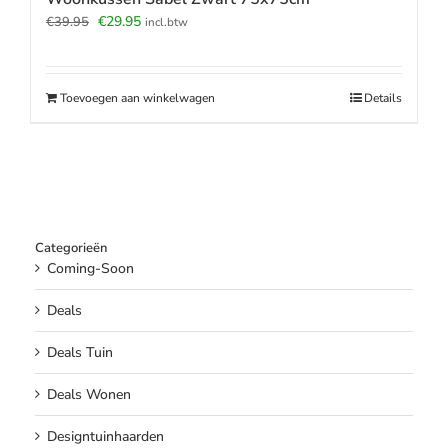
Oorspronkelijke
Huidige
€
29.95
€
39.95
incl.btw
prijs
prijs
was:
is:
€39.95.
€29.95.
Toevoegen aan winkelwagen
Details
Categorieën
Coming-Soon
Deals
Deals Tuin
Deals Wonen
Designtuinhaarden