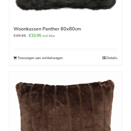
Woonkussen Panther 80x80cm
Oorspronkelijke
Huidige
€
33.95
€
39.95
incl.btw
prijs
prijs
was:
is:
€39.95.
€33.95.
Toevoegen aan winkelwagen
Details