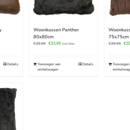
y
Woonkussen Panther
Woonkuss
80x80cm
75x75cm
e
Oorspronkelijke
Huidige
Oor
€
33.95
€
29
€
39.95
€
39.95
incl.btw
prijs
prijs
prij
was:
is:
was
€39.95.
€33.95.
€39
Details
Toevoegen aan
Details
Toevoegen
winkelwagen
winkelwag