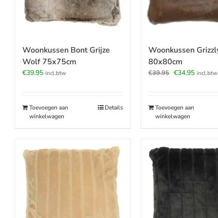
Woonkussen Bont Grijze
Woonkussen Grizzl
Wolf 75x75cm
80x80cm
Oorspronkelijk
Huidige
€
39.95
€
34.95
€
39.95
incl.btw
incl.btw
prijs
prijs
was:
is:
€39.95.
€34.95.
Toevoegen aan
Details
Toevoegen aan
winkelwagen
winkelwagen