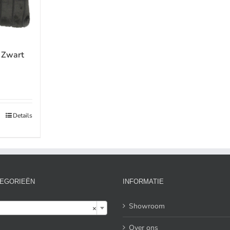
 Zwart
e
Details
EGORIEËN
INFORMATIE

Showroom
×
Over ons