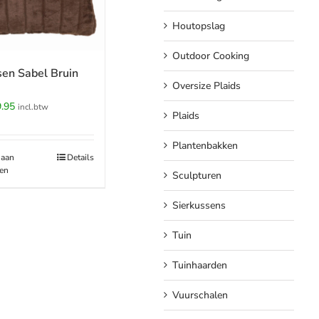
Houtopslag
Outdoor Cooking
en Sabel Bruin
Oversize Plaids
spronkelijke
Huidige
.95
incl.btw
Plaids
s
prijs
:
is:
Plantenbakken
.95.
€29.95.
 aan
Details
en
Sculpturen
Sierkussens
Tuin
Tuinhaarden
Vuurschalen