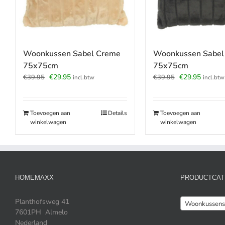
Woonkussen Sabel Creme
Woonkussen Sabel
75x75cm
75x75cm
Oorspronkelijke
Huidige
Oorspronkelijk
Huidige
€
29.95
€
29.95
€
39.95
€
39.95
incl.btw
incl.btw
prijs
prijs
prijs
prijs
was:
is:
was:
is:
€39.95.
€29.95.
€39.95.
€29.95.
Toevoegen aan
Details
Toevoegen aan
winkelwagen
winkelwagen
HOMEMAXX
PRODUCTCAT
Planthofsweg 41
Woonkussens
7601PH Almelo
Nederland