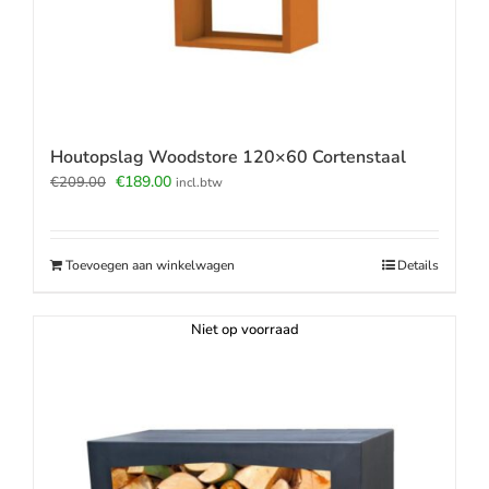
Houtopslag Woodstore 120×60 Cortenstaal
Oorspronkelijke
Huidige
€
189.00
€
209.00
incl.btw
prijs
prijs
was:
is:
€209.00.
€189.00.
Toevoegen aan winkelwagen
Details
Niet op voorraad