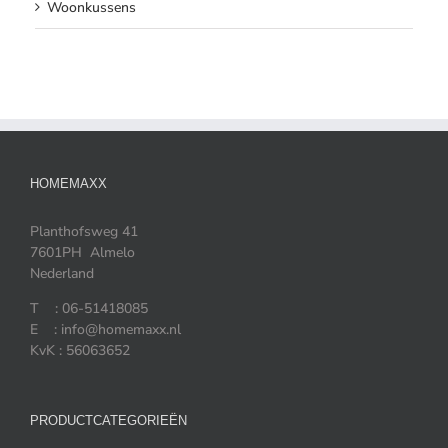
Woonkussens
HOMEMAXX
Planthofsweg 41
7601PH Almelo
Nederland
T : 06-51418085
E : info@homemaxx.nl
KvK : 56063652
PRODUCTCATEGORIEËN