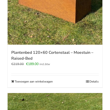
Plantenbed 120×60 Cortenstaal – Moestuin –
Raised-Bed
Oorspronkelijke
Huidige
€
189.00
€
219.00
incl.btw
prijs
prijs
was:
is:
€219.00.
€189.00.
Toevoegen aan winkelwagen
Details