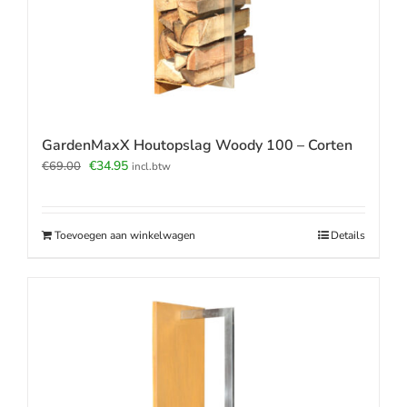
GardenMaxX Houtopslag Woody 100 – Corten
Oorspronkelijke
Huidige
€
34.95
€
69.00
incl.btw
prijs
prijs
was:
is:
€69.00.
€34.95.
Toevoegen aan winkelwagen
Details