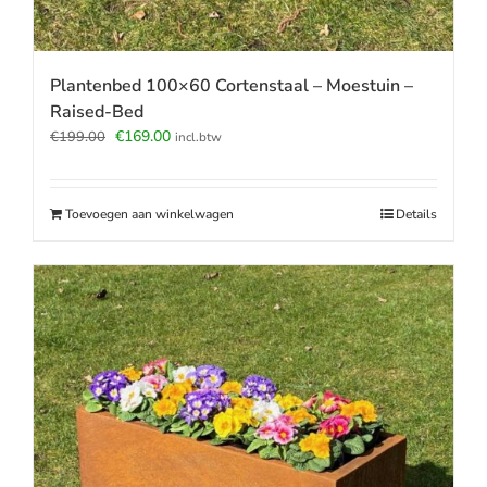
Plantenbed 100×60 Cortenstaal – Moestuin –
Raised-Bed
Oorspronkelijke
Huidige
€
169.00
€
199.00
incl.btw
prijs
prijs
was:
is:
€199.00.
€169.00.
Toevoegen aan winkelwagen
Details