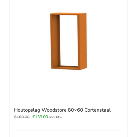
Houtopslag Woodstore 80×60 Cortenstaal
Oorspronkelijke
Huidige
€
139.00
€
169.00
incl.btw
prijs
prijs
was:
is:
€169.00.
€139.00.