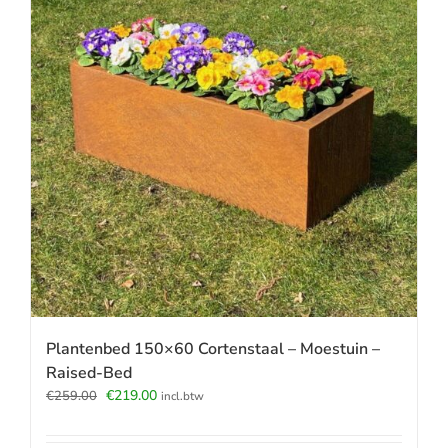
Plantenbed 150×60 Cortenstaal – Moestuin –
Raised-Bed
Oorspronkelijke
Huidige
€
219.00
€
259.00
incl.btw
prijs
prijs
was:
is: