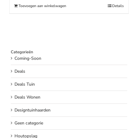
€259.00.
€219.00.
Toevoegen aan winkelwagen
Details
Categorieën
Coming-Soon
Deals
Deals Tuin
Deals Wonen
Designtuinhaarden
Geen categorie
Houtopslag