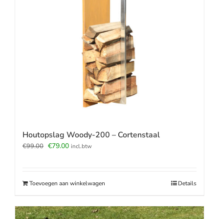
Houtopslag Woody-200 – Cortenstaal
Oorspronkelijke
Huidige
€
79.00
€
99.00
incl.btw
prijs
prijs
was:
is:
€99.00.
€79.00.
Toevoegen aan winkelwagen
Details