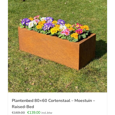
Plantenbed 80×60 Cortenstaal – Moestuin –
Raised-Bed
Oorspronkelijke
Huidige
€
139.00
€
169.00
incl.btw