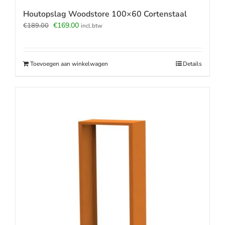
Houtopslag Woodstore 100×60 Cortenstaal
Oorspronkelijke
Huidige
€
169.00
€
189.00
incl.btw
prijs
prijs
was:
is:
€189.00.
€169.00.
Toevoegen aan winkelwagen
Details