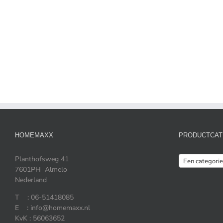
HOMEMAXX
PRODUCTCAT
Planthofsweg 41
Een categorie
7601PH Almelo
Nederland
T : 06-51418085
E : info@homemaxx.nl
KvK : 56063652