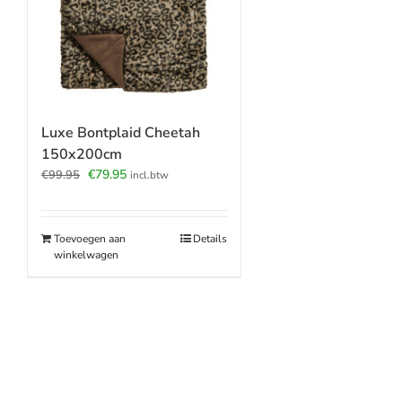
Luxe Bontplaid Cheetah
150x200cm
Oorspronkelijke
Huidige
€
79.95
€
99.95
incl.btw
prijs
prijs
was:
is:
€99.95.
€79.95.
Toevoegen aan
Details
winkelwagen