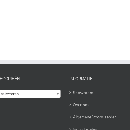
EGORIEËN
INFORMATIE

Showroom
 selecteren
Over ons
Algemene Voorwaarden
Veilig betalen