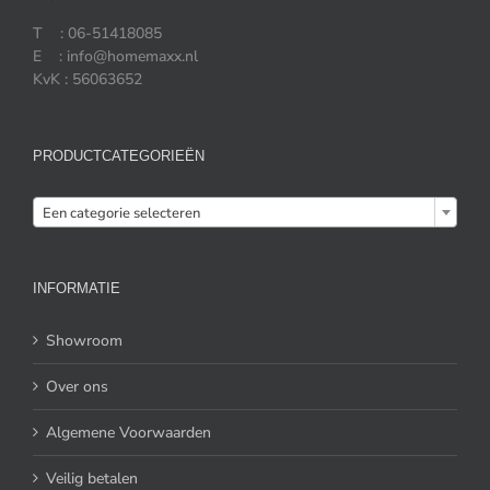
T : 06-51418085
E : info@homemaxx.nl
KvK : 56063652
PRODUCTCATEGORIEËN

Een categorie selecteren
INFORMATIE
Showroom
Over ons
Algemene Voorwaarden
Veilig betalen