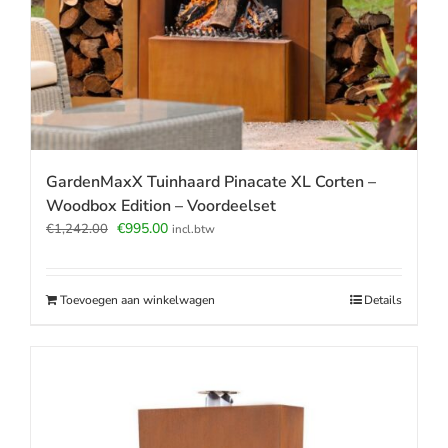
GardenMaxX Tuinhaard Pinacate XL Corten –
Woodbox Edition – Voordeelset
Oorspronkelijke
Huidige
€
995.00
€
1,242.00
incl.btw
prijs
prijs
was:
is:
€1,242.00.
€995.00.
Toevoegen aan winkelwagen
Details