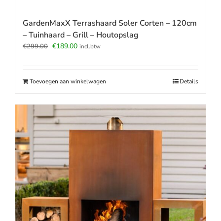
GardenMaxX Terrashaard Soler Corten – 120cm
– Tuinhaard – Grill – Houtopslag
Oorspronkelijke
Huidige
€
189.00
€
299.00
incl.btw
prijs
prijs
was:
is:
€299.00.
€189.00.
Toevoegen aan winkelwagen
Details