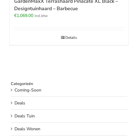
GardenMaxX Terrashaard Pinacate XL Black –
Designtuinhaard – Barbecue
€
1,069.00
incl.btw
Details
Categorieën
Coming-Soon
Deals
Deals Tuin
Deals Wonen