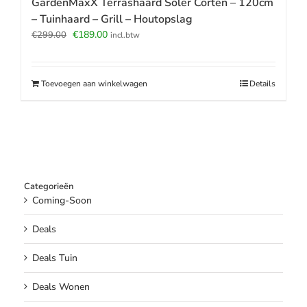
GardenMaxX Terrashaard Soler Corten – 120cm
– Tuinhaard – Grill – Houtopslag
Oorspronkelijke
Huidige
€
189.00
€
299.00
incl.btw
prijs
prijs
was:
is:
€299.00.
€189.00.
Toevoegen aan winkelwagen
Details
Categorieën
Coming-Soon
Deals
Deals Tuin
Deals Wonen