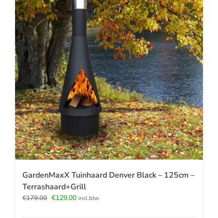
GardenMaxX Tuinhaard Denver Black – 125cm –
Terrashaard+Grill
Oorspronkelijke
Huidige
€
129.00
€
179.00
incl.btw
prijs
prijs
was:
is: