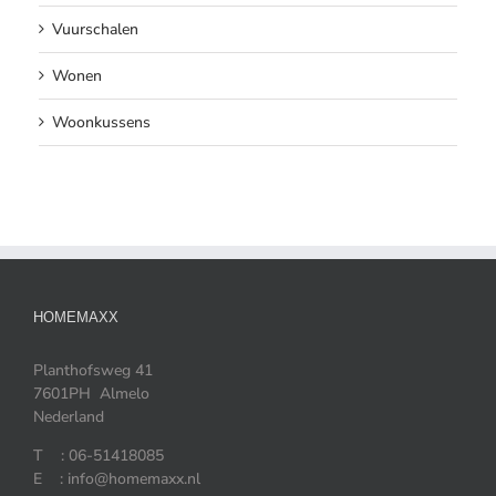
Vuurschalen
Wonen
Woonkussens
HOMEMAXX
Planthofsweg 41
7601PH Almelo
Nederland
T : 06-51418085
E : info@homemaxx.nl