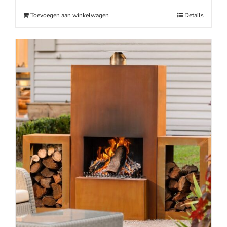
€179.00.
€129.00.
Toevoegen aan winkelwagen
Details