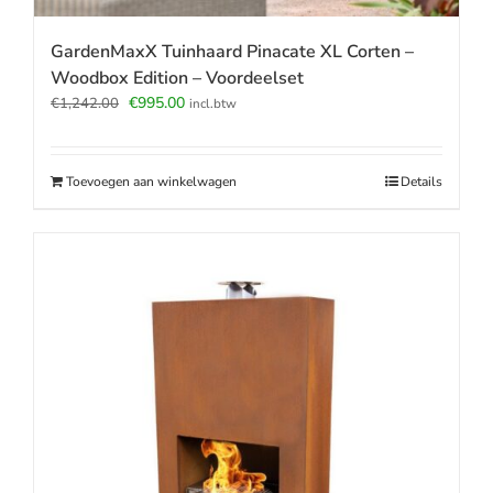
GardenMaxX Tuinhaard Pinacate XL Corten –
Woodbox Edition – Voordeelset
Oorspronkelijke
Huidige
€
995.00
€
1,242.00
incl.btw
prijs
prijs
was:
is:
€1,242.00.
€995.00.
Toevoegen aan winkelwagen
Details