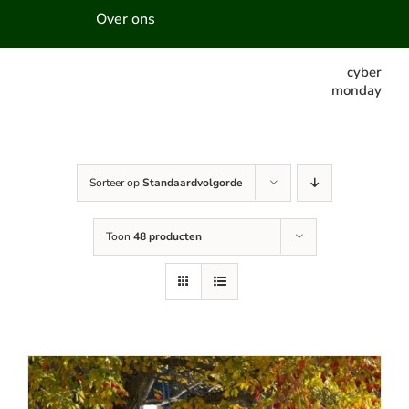
Over ons
cyber
monday
Sorteer op
Standaardvolgorde
Toon
48 producten