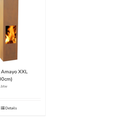
d Amayo XXL
00cm)
l.btw
Details