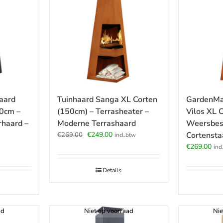
aard
GardenMa
Tuinhaard Sanga XL Corten
50cm –
Vilos XL 
(150cm) – Terrasheater –
rhaard –
Weersbes
Moderne Terrashaard
Oorspronkelijke
Huidige
Cortensta
€
249.00
€
269.00
incl.btw
prijs
prijs
€
269.00
inc
was:
is:
€269.00.
€249.00.
Details
ad
Niet op voorraad
Nie