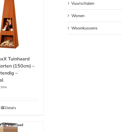
Vuurschalen
Wonen
Woonkussens
xX Tuinhaard
Corten (150cm) –
tendig –
al
l.btw
Details
t op voorraad