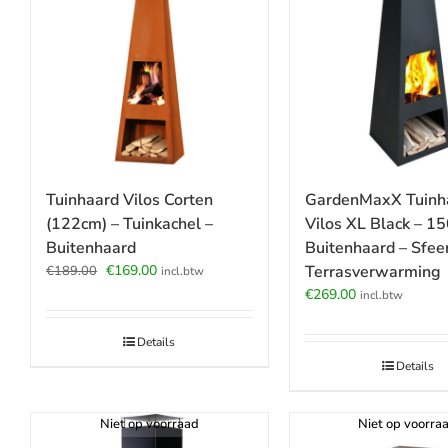
GardenMaxX Tuinh
Tuinhaard Vilos Corten
Vilos XL Black – 1
(122cm) – Tuinkachel –
Buitenhaard – Sfee
Buitenhaard
Oorspronkelijke
Huidige
Terrasverwarming
€
169.00
€
189.00
incl.btw
prijs
prijs
€
269.00
incl.btw
was:
is:
€189.00.
€169.00.
Details
Details
Niet op voorraad
Niet op voorra