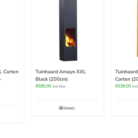
L Corten
Tuinhaard Amayo XXL
Tuinhaar
–
Black (200cm)
Corten (2
€
595.00
€
539.00
incl.btw
inc
Details