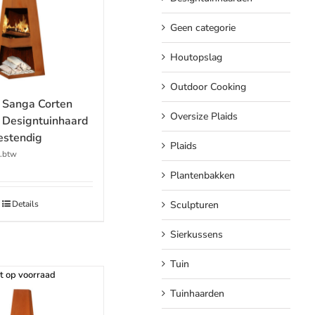
Geen categorie
Houtopslag
Outdoor Cooking
 Sanga Corten
Oversize Plaids
 Designtuinhaard
estendig
Plaids
l.btw
Plantenbakken
Details
Sculpturen
Sierkussens
Tuin
t op voorraad
Tuinhaarden