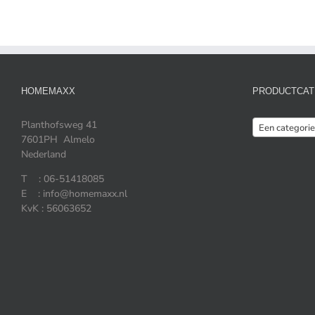
HOMEMAXX
PRODUCTCAT
Planthofsweg 41
Een categorie
7601PH Almelo
Nederland
T : 06-51418085
E : info@homemaxx.nl
KvK : 56063652