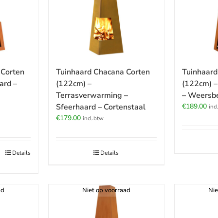
 Corten
Tuinhaard Chacana Corten
Tuinhaard
ard –
(122cm) –
(122cm) –
Terrasverwarming –
– Weersb
Sfeerhaard – Cortenstaal
€
189.00
inc
€
179.00
incl.btw
Details
Details
ad
Niet op voorraad
Nie