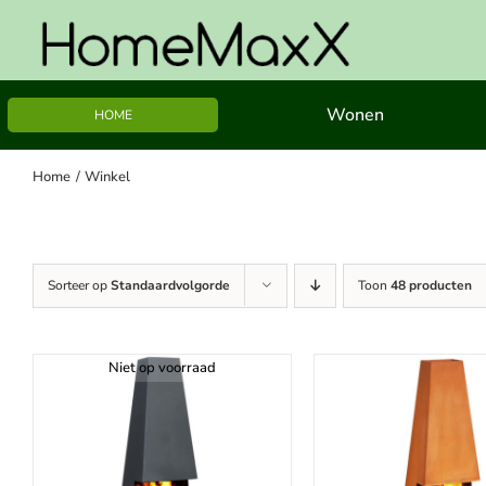
Ga
naar
inhoud
Wonen
HOME
Home
Winkel
Sorteer op
Standaardvolgorde
Toon
48 producten
Niet op voorraad