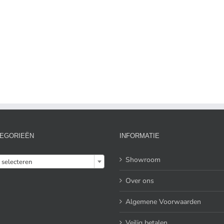
EGORIEËN
INFORMATIE

Showroom
 selecteren
Over ons
Algemene Voorwaarden
Veilig betalen