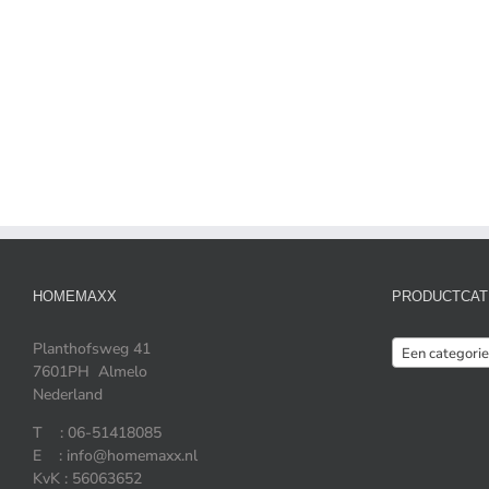
HOMEMAXX
PRODUCTCAT
Planthofsweg 41
Een categorie
7601PH Almelo
Nederland
T : 06-51418085
E : info@homemaxx.nl
KvK : 56063652