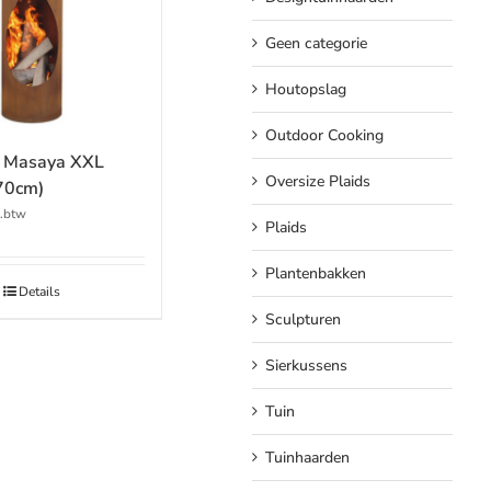
Geen categorie
Houtopslag
Outdoor Cooking
d Masaya XXL
Oversize Plaids
70cm)
l.btw
Plaids
Plantenbakken
Details
Sculpturen
Sierkussens
Tuin
Tuinhaarden