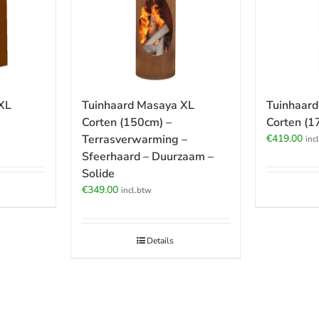
XL
Tuinhaard Masaya XL
Tuinhaar
Corten (150cm) –
Corten (1
Terrasverwarming –
€
419.00
inc
Sfeerhaard – Duurzaam –
Solide
€
349.00
incl.btw
Details