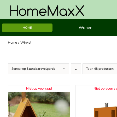
Ga
naar
inhoud
Wonen
HOME
Home
Winkel
Sorteer op
Standaardvolgorde
Toon
48 producten
Niet op voorraad
Niet op voorra