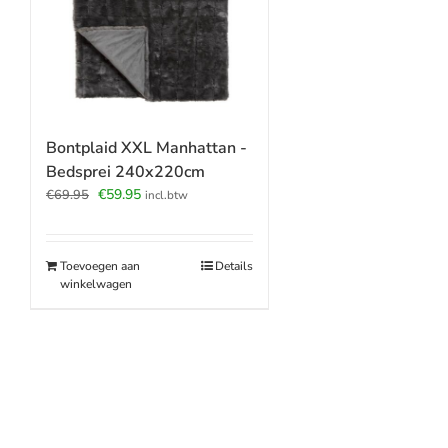
Bontplaid XXL Manhattan -
Bedsprei 240x220cm
Oorspronkelijke
Huidige
€
59.95
€
69.95
incl.btw
prijs
prijs
was:
is:
€69.95.
€59.95.
Toevoegen aan
Details
winkelwagen