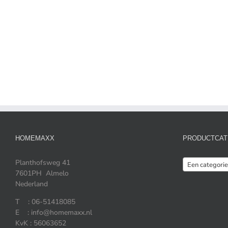
HOMEMAXX
PRODUCTCAT
Planthofsweg 41
Een categorie
7601PH Almelo
Nederland
T : 06-51418085
E : info@homemaxx.nl
KvK : 56063652