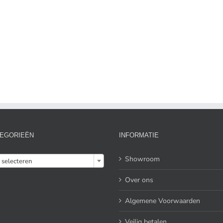
EGORIEËN
INFORMATIE

Showroom
 selecteren
Over ons
Algemene Voorwaarden
Veilig betalen