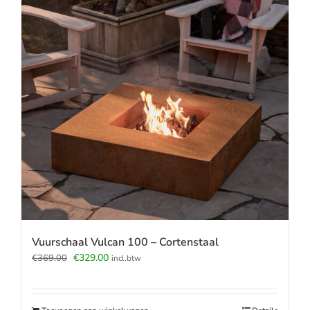
Vuurschaal Vulcan 100 – Cortenstaal
Oorspronkelijke
Huidige
€
329.00
€
369.00
incl.btw
prijs
prijs
was:
is:
€369.00.
€329.00.