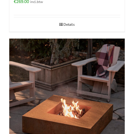
€
269.00
incl.btw
Details