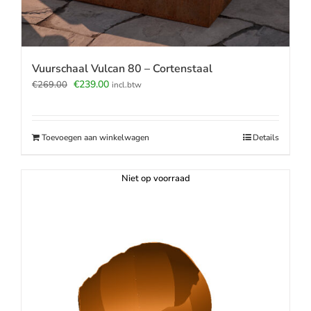
Vuurschaal Vulcan 80 – Cortenstaal
Oorspronkelijke
Huidige
€
239.00
€
269.00
incl.btw
prijs
prijs
was:
is:
€269.00.
€239.00.
Toevoegen aan winkelwagen
Details
Niet op voorraad