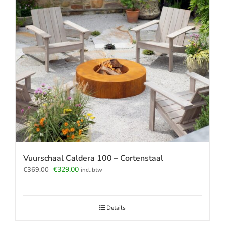
Vuurschaal Caldera 100 – Cortenstaal
Oorspronkelijke
Huidige
€
329.00
€
369.00
incl.btw
prijs
prijs
was:
is:
€369.00.
€329.00.
Details