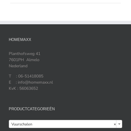
HOMEMAXX
Planthofsweg 41
7601PH Almelo
Nederland
T : 06-51418085
E : info@homemaxx.nl
KvK : 56063652
PRODUCTCATEGORIEËN

Vuurschalen
×