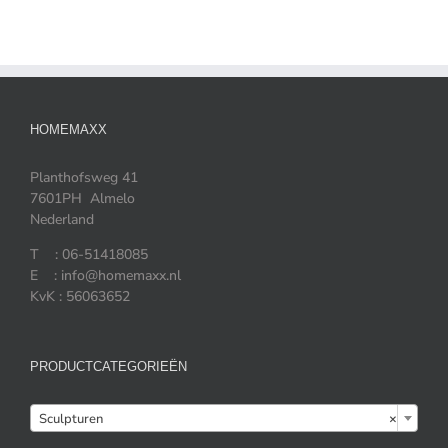
HOMEMAXX
Planthofsweg 41
7601PH Almelo
Nederland
T : 06-51418085
E : info@homemaxx.nl
KvK : 56063652
PRODUCTCATEGORIEËN

Sculpturen
×