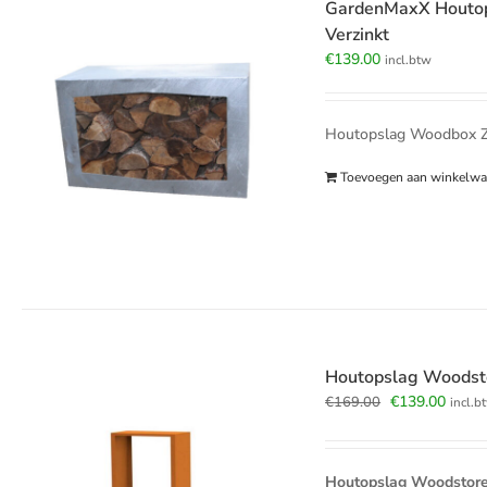
GardenMaxX Houtop
Verzinkt
€
139.00
incl.btw
Houtopslag Woodbox Zin
Toevoegen aan winkelw
Houtopslag Woodst
Oorspronkelij
Huidi
€
139.00
€
169.00
incl.b
prijs
prijs
was:
is:
€169.00.
€139.
Houtopslag Woodstore