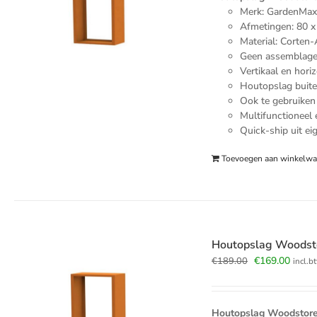
Merk: GardenMa
Afmetingen: 80 x
Material: Corten-
Geen assemblage 
Vertikaal en hori
Houtopslag buite
Ook te gebruiken
Multifunctioneel 
Quick-ship uit ei
Toevoegen aan winkelw
Houtopslag Woodst
Oorspronkelij
Huidi
€
169.00
€
189.00
incl.b
prijs
prijs
was:
is:
€189.00.
€169.
Houtopslag Woodstore