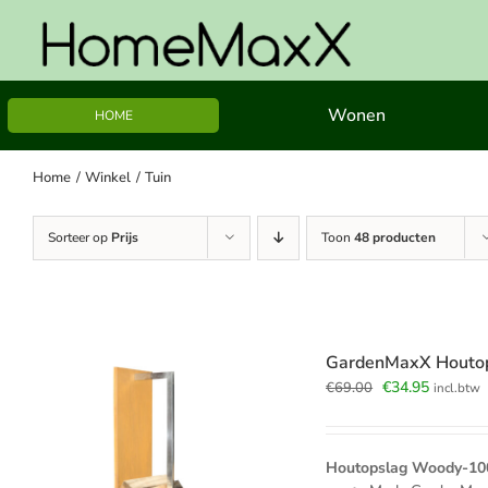
Ga
naar
inhoud
Wonen
HOME
Home
Winkel
Tuin
Sorteer op
Prijs
Toon
48 producten
GardenMaxX Houtop
Oorspronkelijk
Huidige
€
34.95
€
69.00
incl.btw
prijs
prijs
was:
is:
€69.00.
€34.95.
Houtopslag Woody-100