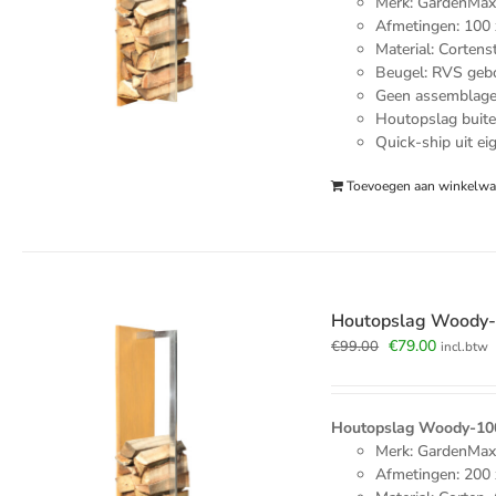
Merk: GardenMa
Afmetingen: 100 
Material: Cortens
Beugel: RVS geb
Geen assemblage 
Houtopslag buite
Quick-ship uit ei
Toevoegen aan winkelw
Houtopslag Woody-2
Oorspronkelijk
Huidige
€
79.00
€
99.00
incl.btw
prijs
prijs
was:
is:
€99.00.
€79.00.
Houtopslag Woody-100
Merk: GardenMa
Afmetingen: 200 