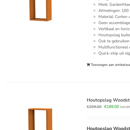
Merk: GardenMa
Afmetingen: 100 
Material: Corten-
Geen assemblage 
Vertikaal en hori
Houtopslag buite
Ook te gebruiken
Multifunctioneel 
Quick-ship uit ei
Toevoegen aan winkelw
Houtopslag Woodst
Oorspronkelij
Huidi
€
189.00
€
209.00
incl.b
prijs
prijs
was:
is:
€209.00.
€189.
Houtopslag Woodst