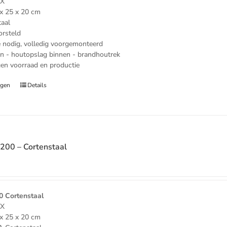
xX
x 25 x 20 cm
taal
orsteld
nodig, volledig voorgemonteerd
n - houtopslag binnen - brandhoutrek
gen voorraad en productie
agen
Details
00 – Cortenstaal
e
 Cortenstaal
xX
x 25 x 20 cm