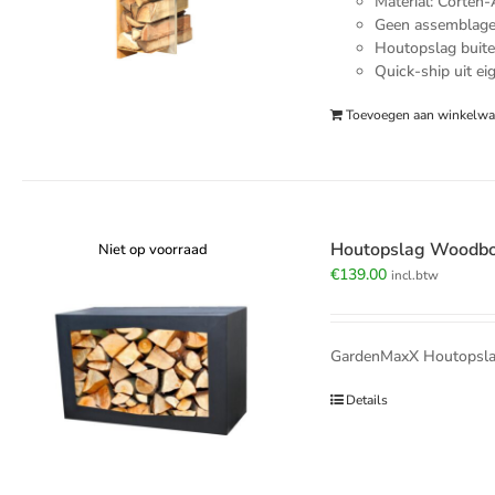
Material: Corten-
Geen assemblage 
Houtopslag buite
Quick-ship uit ei
Toevoegen aan winkelw
Houtopslag Woodbo
Niet op voorraad
€
139.00
incl.btw
GardenMaxX Houtopslag
Details