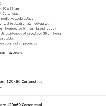
xX
x 60 x 35 cm
A Cortenstaal
nodig, volledig gelast
zontaal te plaatsen als houtopslag
n - houtopslag binnen - brandhoutrek
 als plantenbak of raised bed 35 cm hoog
en stabiel
gen voorraad en productie
agen
Details
ore 120×60 Cortenstaal
ke
ge
tw
00.
ore 120x60 Cortenstaal