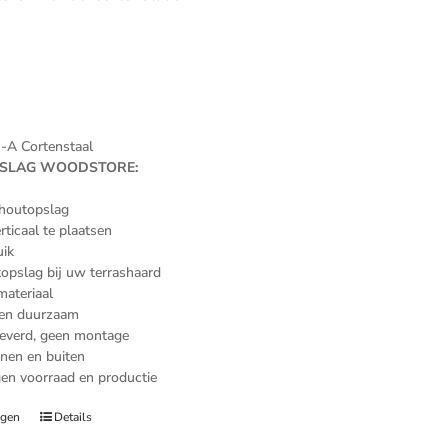
n-A Cortenstaal
SLAG WOODSTORE:
dhoutopslag
rticaal te plaatsen
uik
topslag bij uw terrashaard
ateriaal
 en duurzaam
leverd, geen montage
nnen en buiten
gen voorraad en productie
agen
Details