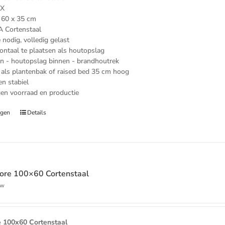
xX
 60 x 35 cm
A Cortenstaal
nodig, volledig gelast
zontaal te plaatsen als houtopslag
n - houtopslag binnen - brandhoutrek
 als plantenbak of raised bed 35 cm hoog
en stabiel
gen voorraad en productie
agen
Details
ore 100×60 Cortenstaal
ke
ge
tw
00.
 100x60 Cortenstaal