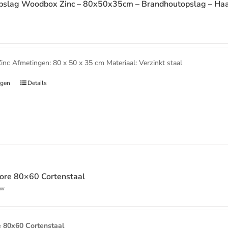
slag Woodbox Zinc – 80x50x35cm – Brandhoutopslag – Haa
c Afmetingen: 80 x 50 x 35 cm Materiaal: Verzinkt staal
agen
Details
ore 80×60 Cortenstaal
ke
ge
tw
00.
 80x60 Cortenstaal