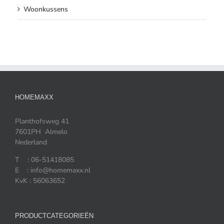
Woonkussens
HOMEMAXX
Planthofsweg 41
7601PH Almelo
Nederland
T : 06-51418085
E : info@homemaxx.nl
KvK : 56063652
PRODUCTCATEGORIEËN