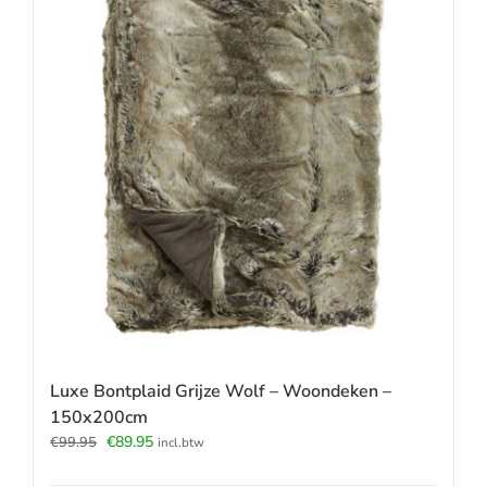
Luxe Bontplaid Grijze Wolf – Woondeken –
150x200cm
Oorspronkelijke
Huidige
€
89.95
€
99.95
incl.btw
prijs
prijs
was:
is: