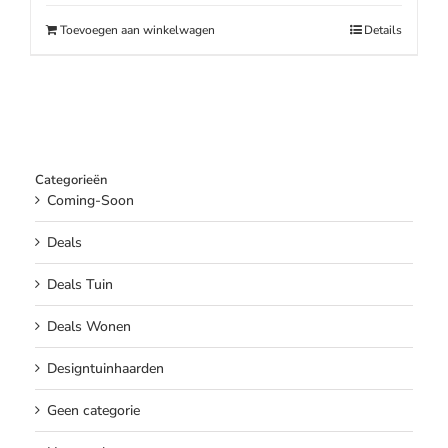
€99.95.
€89.95.
Toevoegen aan winkelwagen
Details
Categorieën
Coming-Soon
Deals
Deals Tuin
Deals Wonen
Designtuinhaarden
Geen categorie