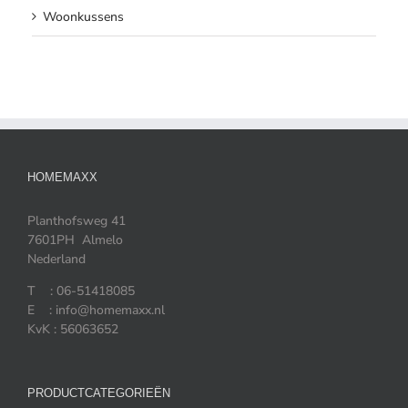
Woonkussens
HOMEMAXX
Planthofsweg 41
7601PH Almelo
Nederland
T : 06-51418085
E : info@homemaxx.nl
KvK : 56063652
PRODUCTCATEGORIEËN