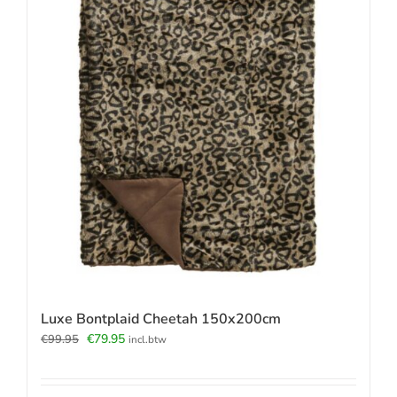
Luxe Bontplaid Cheetah 150x200cm
Oorspronkelijke
Huidige
€
79.95
€
99.95
incl.btw
prijs
prijs
was:
is:
€99.95.
€79.95.