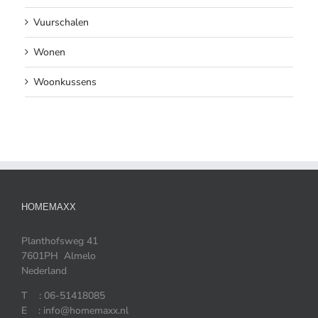
Vuurschalen
Wonen
Woonkussens
HOMEMAXX
Planthofsweg 41
7601PH Almelo
Nederland
T : 06-51418085
E : info@homemaxx.nl