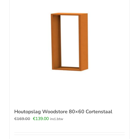
Houtopslag Woodstore 80×60 Cortenstaal
Oorspronkelijke
Huidige
€
139.00
€
169.00
incl.btw
prijs
prijs
was:
is:
€169.00.
€139.00.