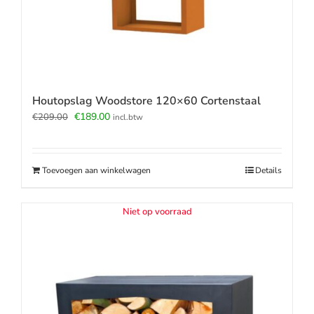
Houtopslag Woodstore 120×60 Cortenstaal
Oorspronkelijke
Huidige
€
189.00
€
209.00
incl.btw
prijs
prijs
was:
is:
€209.00.
€189.00.
Toevoegen aan winkelwagen
Details
Niet op voorraad