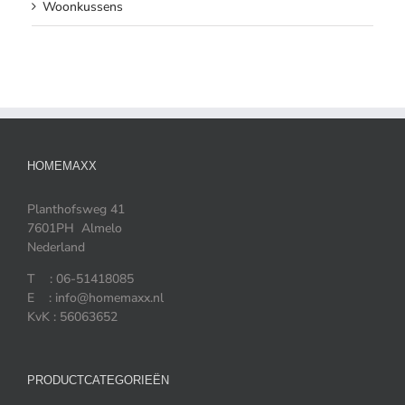
Woonkussens
HOMEMAXX
Planthofsweg 41
7601PH Almelo
Nederland
T : 06-51418085
E : info@homemaxx.nl
KvK : 56063652
PRODUCTCATEGORIEËN