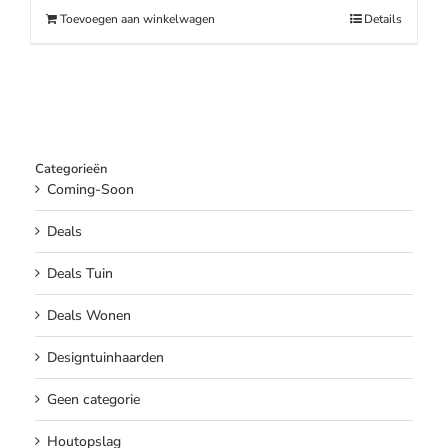
€259.00.
€219.00.
Toevoegen aan winkelwagen
Details
Categorieën
Coming-Soon
Deals
Deals Tuin
Deals Wonen
Designtuinhaarden
Geen categorie
Houtopslag