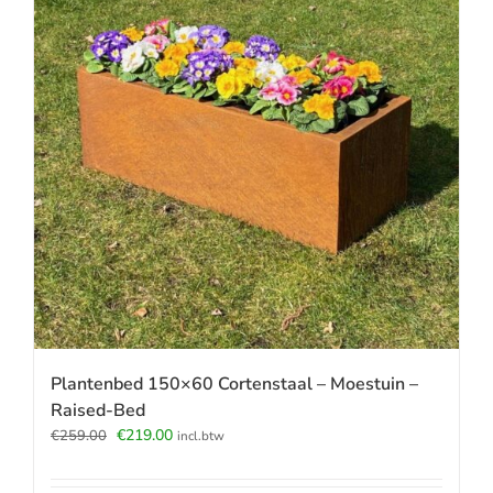
Plantenbed 150×60 Cortenstaal – Moestuin –
Raised-Bed
Oorspronkelijke
Huidige
€
219.00
€
259.00
incl.btw
prijs
prijs
was:
is: