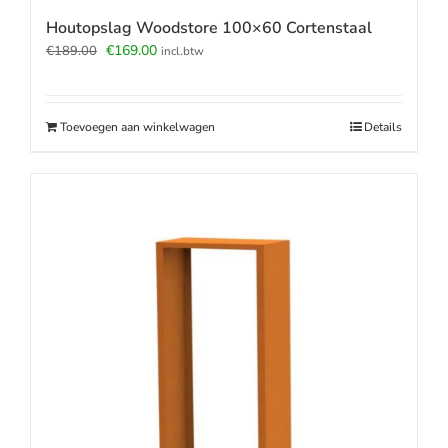
Houtopslag Woodstore 100×60 Cortenstaal
Oorspronkelijke
Huidige
€
169.00
€
189.00
incl.btw
prijs
prijs
was:
is:
€189.00.
€169.00.
Toevoegen aan winkelwagen
Details