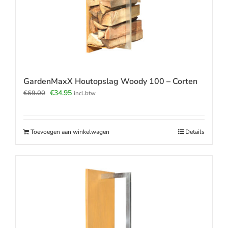
GardenMaxX Houtopslag Woody 100 – Corten
Oorspronkelijke
Huidige
€
34.95
€
69.00
incl.btw
prijs
prijs
was:
is:
€69.00.
€34.95.
Toevoegen aan winkelwagen
Details