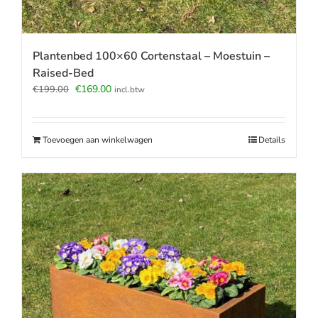
Plantenbed 100×60 Cortenstaal – Moestuin –
Raised-Bed
Oorspronkelijke
Huidige
€
169.00
€
199.00
incl.btw
prijs
prijs
was:
is:
€199.00.
€169.00.
Toevoegen aan winkelwagen
Details