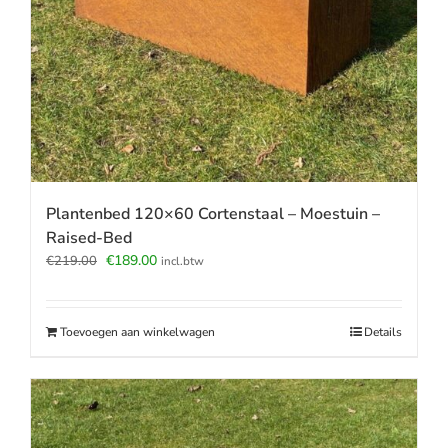
Plantenbed 120×60 Cortenstaal – Moestuin –
Raised-Bed
Oorspronkelijke
Huidige
€
189.00
€
219.00
incl.btw
prijs
prijs
was:
is:
€219.00.
€189.00.
Toevoegen aan winkelwagen
Details