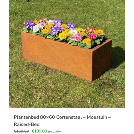
Plantenbed 80×60 Cortenstaal – Moestuin –
Raised-Bed
Oorspronkelijke
Huidige
€
139.00
€
169.00
incl.btw