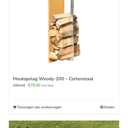
Houtopslag Woody-200 – Cortenstaal
Oorspronkelijke
Huidige
€
79.00
€
99.00
incl.btw
prijs
prijs
was:
is:
€99.00.
€79.00.
Toevoegen aan winkelwagen
Details