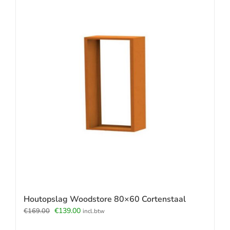
Houtopslag Woodstore 80×60 Cortenstaal
Oorspronkelijke
Huidige
€
139.00
€
169.00
incl.btw
prijs
prijs