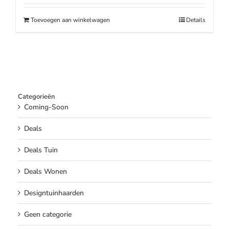
was:
is:
€169.00.
€139.00.
Toevoegen aan winkelwagen
Details
Categorieën
Coming-Soon
Deals
Deals Tuin
Deals Wonen
Designtuinhaarden
Geen categorie