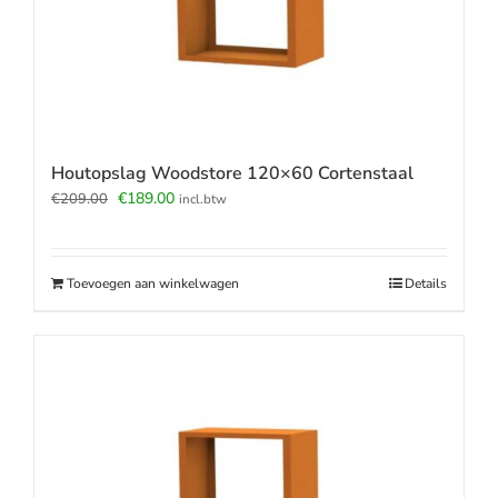
Houtopslag Woodstore 120×60 Cortenstaal
Oorspronkelijke
Huidige
€
189.00
€
209.00
incl.btw
prijs
prijs
was:
is:
€209.00.
€189.00.
Toevoegen aan winkelwagen
Details