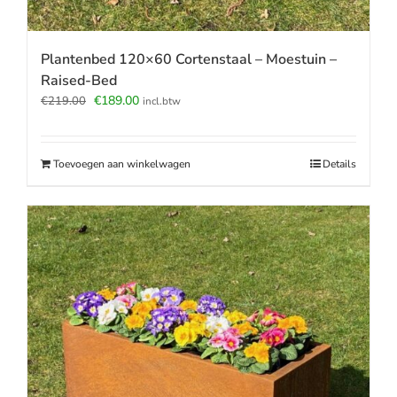
Plantenbed 120×60 Cortenstaal – Moestuin –
Raised-Bed
Oorspronkelijke
Huidige
€
189.00
€
219.00
incl.btw
prijs
prijs
was:
is:
€219.00.
€189.00.
Toevoegen aan winkelwagen
Details