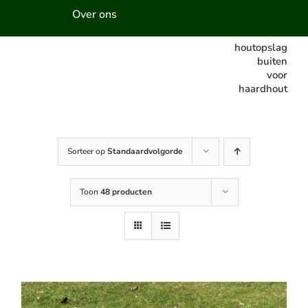
Over ons
houtopslag
buiten
voor
haardhout
Sorteer op
Standaardvolgorde
Toon
48 producten