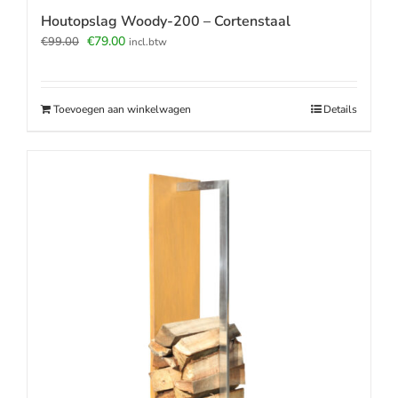
Houtopslag Woody-200 – Cortenstaal
Oorspronkelijke
Huidige
€
79.00
€
99.00
incl.btw
prijs
prijs
was:
is:
€99.00.
€79.00.
Toevoegen aan winkelwagen
Details