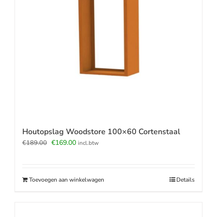
Houtopslag Woodstore 100×60 Cortenstaal
Oorspronkelijke
Huidige
€
169.00
€
189.00
incl.btw
prijs
prijs
was:
is:
€189.00.
€169.00.
Toevoegen aan winkelwagen
Details