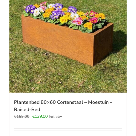
Plantenbed 80×60 Cortenstaal – Moestuin –
Raised-Bed
Oorspronkelijke
Huidige
€
139.00
€
169.00
incl.btw
prijs
prijs
was:
is:
€169.00.
€139.00.