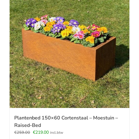
Plantenbed 150×60 Cortenstaal – Moestuin –
Raised-Bed
Oorspronkelijke
Huidige
€
219.00
€
259.00
incl.btw
prijs
prijs