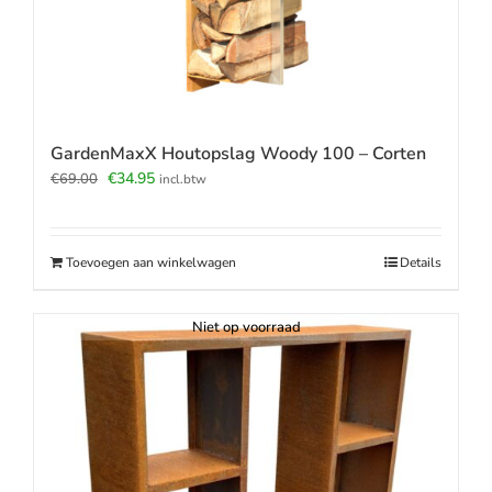
GardenMaxX Houtopslag Woody 100 – Corten
Oorspronkelijke
Huidige
€
34.95
€
69.00
incl.btw
prijs
prijs
was:
is:
€69.00.
€34.95.
Toevoegen aan winkelwagen
Details
Niet op voorraad