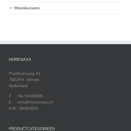
Woonkussens
HOMEMAXX
Planthofsweg 41
7601PH Almelo
Nederland
T : 06-51418085
E : info@homemaxx.nl
KvK : 56063652
PRODUCTCATEGORIEËN