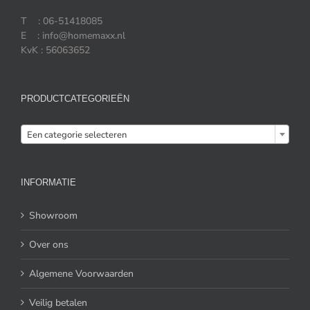
T : 06-51418085
E : info@homemaxx.nl
KvK : 56063652
PRODUCTCATEGORIEËN

Een categorie selecteren
INFORMATIE
Showroom
Over ons
Algemene Voorwaarden
Veilig betalen