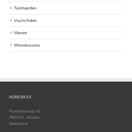
Tuinhaarden
Vuurschalen
Wonen
Woonkussens
HOMEMAXX
Planthofsweg 41
7601PH Almelo
Nederland