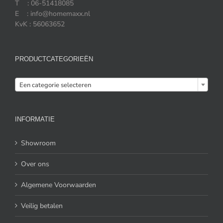
T : 06-51418085
E : info@homemaxx.nl
KvK : 56063652
PRODUCTCATEGORIEËN

Een categorie selecteren
INFORMATIE
Showroom
Over ons
Algemene Voorwaarden
Veilig betalen