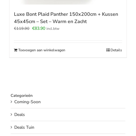
Luxe Bont Plaid Panther 150x200cm + Kussen
45x45cm – Set – Warm en Zacht
Oorspronkelijke
Huidige
€
83.90
€
119.90
incl.btw
prijs
prijs
was:
is:
€119.90.
€83.90.
Toevoegen aan winkelwagen
Details
Categorieën
Coming-Soon
Deals
Deals Tuin