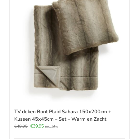
TV deken Bont Plaid Sahara 150x200cm +
Kussen 45x45cm – Set – Warm en Zacht
Oorspronkelijke
Huidige
€
39.95
€
49.95
incl.btw
prijs
prijs
was:
is: