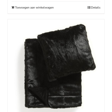
€49.95.
€39.95.
Toevoegen aan winkelwagen
Details