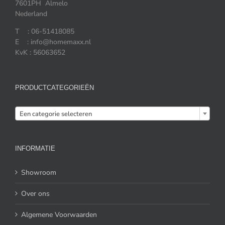
7601PH Almelo
Nederland
T : 06-51418085
E : info@homemaxx.nl
KvK : 56063652
PRODUCTCATEGORIEËN

Een categorie selecteren
INFORMATIE
Showroom
Over ons
Algemene Voorwaarden