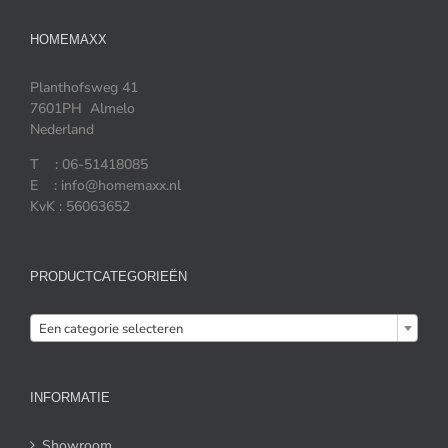
HOMEMAXX
Planthofsweg 41
7601PH Almelo
Nederland
T : 06-51418085
E : info@homemaxx.nl
KvK : 56063652
PRODUCTCATEGORIEËN

Een categorie selecteren
INFORMATIE
Showroom