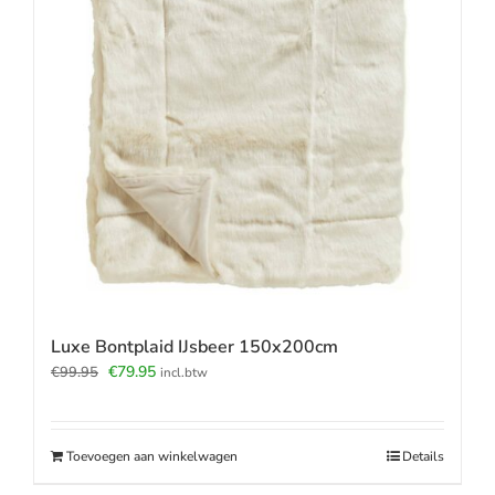
Luxe Bontplaid IJsbeer 150x200cm
Oorspronkelijke
Huidige
€
79.95
€
99.95
incl.btw
prijs
prijs
was:
is:
€99.95.
€79.95.
Toevoegen aan winkelwagen
Details