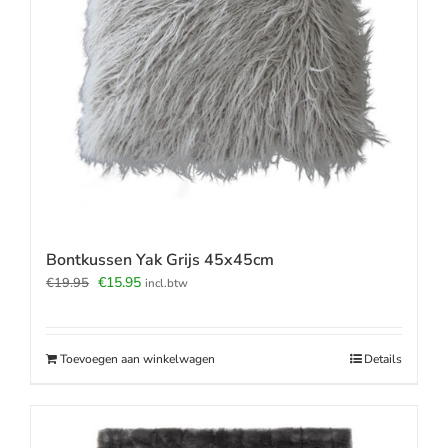
Bontkussen Yak Grijs 45x45cm
Oorspronkelijke
Huidige
€
15.95
€
19.95
incl.btw
prijs
prijs
was:
is:
€19.95.
€15.95.
Toevoegen aan winkelwagen
Details