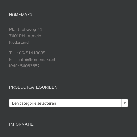
HOMEMAXX
Planthofsweg 41
7601PH Almelo
Nederland
T : 06-51418085
E : info@homemaxx.nl
KvK : 56063652
PRODUCTCATEGORIEËN

Een categorie selecteren
INFORMATIE