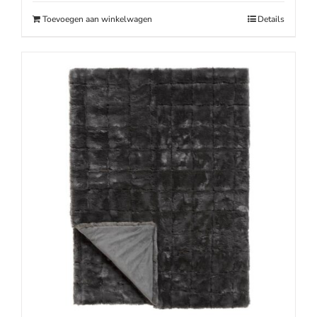
€39.95.
€29.95.
Toevoegen aan winkelwagen
Details