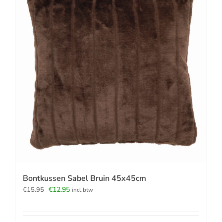
Bontkussen Sabel Bruin 45x45cm
Oorspronkelijke
Huidige
€
12.95
€
15.95
incl.btw
prijs
prijs
was:
is:
€15.95.
€12.95.