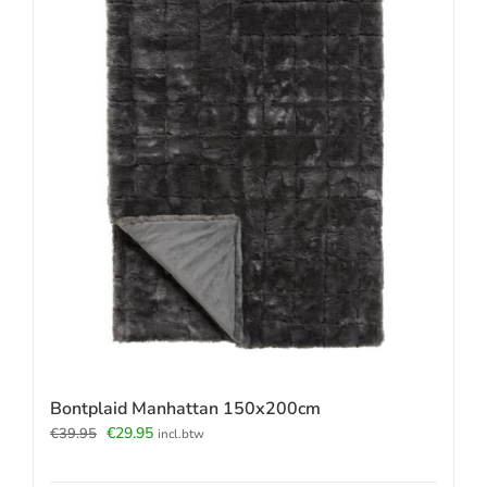
Bontplaid Manhattan 150x200cm
Oorspronkelijke
Huidige
€
29.95
€
39.95
incl.btw
prijs
prijs
was:
is: