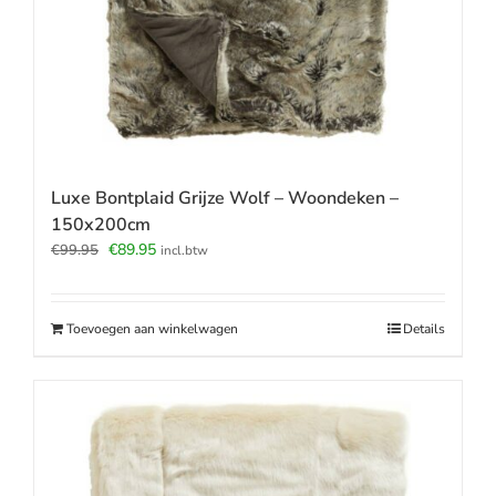
Luxe Bontplaid Grijze Wolf – Woondeken –
150x200cm
Oorspronkelijke
Huidige
€
89.95
€
99.95
incl.btw
prijs
prijs
was:
is:
€99.95.
€89.95.
Toevoegen aan winkelwagen
Details