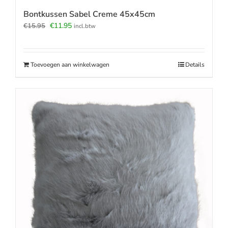
Bontkussen Sabel Creme 45x45cm
Oorspronkelijke
Huidige
€
11.95
€
15.95
incl.btw
prijs
prijs
was:
is:
€15.95.
€11.95.
Toevoegen aan winkelwagen
Details