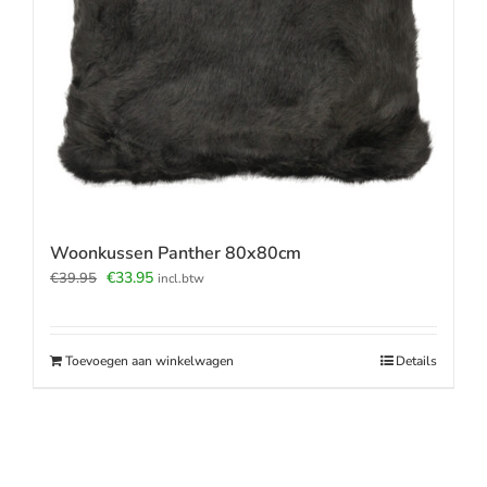
Woonkussen Panther 80x80cm
Oorspronkelijke
Huidige
€
33.95
€
39.95
incl.btw
prijs
prijs
was:
is:
€39.95.
€33.95.
Toevoegen aan winkelwagen
Details