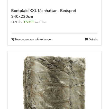
Bontplaid XXL Manhattan -Bedsprei
240x220cm
Oorspronkelijke
Huidige
€
59.95
€
69.95
incl.btw
prijs
prijs
was:
is:
€69.95.
€59.95.
Toevoegen aan winkelwagen
Details