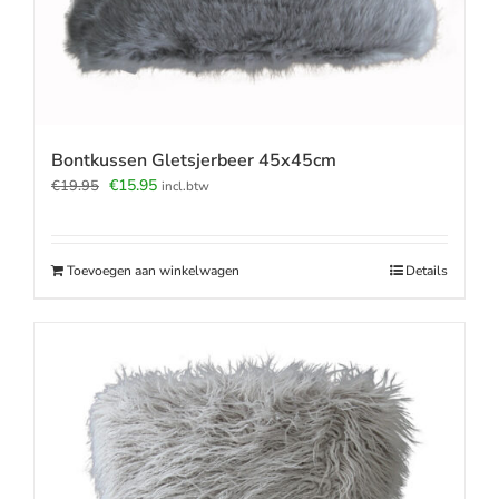
Bontkussen Gletsjerbeer 45x45cm
Oorspronkelijke
Huidige
€
15.95
€
19.95
incl.btw
prijs
prijs
was:
is:
€19.95.
€15.95.
Toevoegen aan winkelwagen
Details