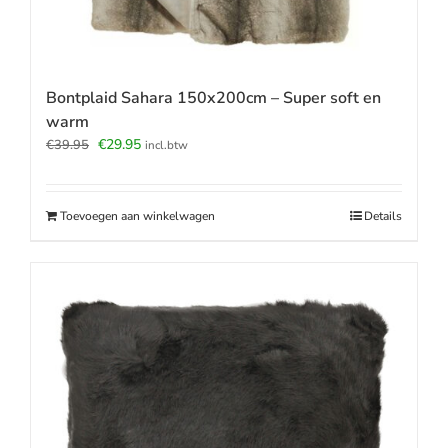
Bontplaid Sahara 150x200cm – Super soft en
warm
Oorspronkelijke
Huidige
€
29.95
€
39.95
incl.btw
prijs
prijs
was:
is:
€39.95.
€29.95.
Toevoegen aan winkelwagen
Details